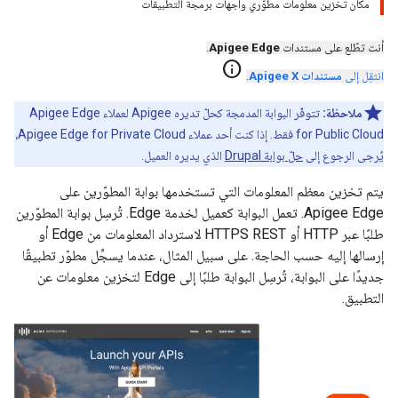
مكان تخزين معلومات مطوّري واجهات برمجة التطبيقات
أنت تطّلع على مستندات
Apigee Edge
.
info
انتقِل إلى
مستندات Apigee X
.
ملاحظة:
تتوفّر البوابة المدمجة كحلّ تديره Apigee لعملاء Apigee Edge
for Public Cloud فقط. إذا كنت أحد عملاء Apigee Edge for Private Cloud،
يُرجى الرجوع إلى
حلّ بوابة Drupal
الذي يديره العميل.
يتم تخزين معظم المعلومات التي تستخدمها بوابة المطوّرين على
Apigee Edge. تعمل البوابة كعميل لخدمة Edge. تُرسِل بوابة المطوّرين
طلبًا عبر HTTP أو HTTPS REST لاسترداد المعلومات من Edge أو
إرسالها إليه حسب الحاجة. على سبيل المثال، عندما يسجِّل مطوّر تطبيقًا
جديدًا على البوابة، تُرسِل البوابة طلبًا إلى Edge لتخزين معلومات عن
التطبيق.