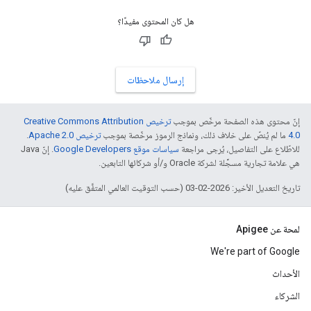
هل كان المحتوى مفيدًا؟
إرسال ملاحظات
إنّ محتوى هذه الصفحة مرخّص بموجب
ترخيص Creative Commons Attribution
4.0‏
ما لم يُنصّ على خلاف ذلك، ونماذج الرموز مرخّصة بموجب
ترخيص Apache 2.0‏
.
للاطّلاع على التفاصيل، يُرجى مراجعة
سياسات موقع Google Developers‏
. إنّ Java
هي علامة تجارية مسجَّلة لشركة Oracle و/أو شركائها التابعين.
تاريخ التعديل الأخير: 2026-02-03 (حسب التوقيت العالمي المتفَّق عليه)
لمحة عن Apigee
We're part of Google
الأحداث
الشركاء