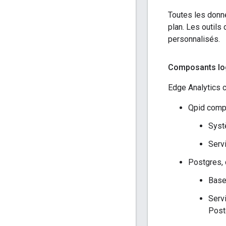
Toutes les donné
plan. Les outils
personnalisés.
Composants log
Edge Analytics 
Qpid compr
Syst
Serv
Postgres, 
Base
Serv
Post