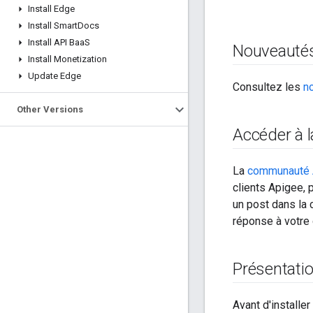
Install Edge
Install Smart
Docs
Install API Baa
S
Nouveauté
Install Monetization
Update Edge
Consultez les
n
Other Versions
Accéder à
La
communauté 
clients Apigee, 
un post dans la 
réponse à votre 
Présentatio
Avant d'installe