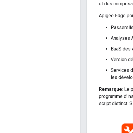
et des composan
Apigee Edge pou
Passerelle
Analyses 
BaaS des 
Version d
Services d
les dével
Remarque
: Le 
programme d'inst
script distinct. 