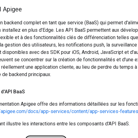
I Apigee
n backend complet en tant que service (BaaS) qui permet d'alim
 installez en plus d'Edge. Les API BaaS permettent aux dévelop
lexible et à des fonctionnalités clés de différenciation telles qu
 la gestion des utilisateurs, les notifications push, la surveillan
 disponibles avec des SDK pour iOS, Android, JavaScript et d'au
euvent se concentrer sur la création de fonctionnalités et d'une e
t réellement une application cliente, au lieu de perdre du temps 
re de backend principaux.
 d'API Baa
S
entation Apigee offre des informations détaillées sur les fonct
//apigee.com/docs/app-services/content/app-services-feature
t illustre les interactions entre les composants d'API BaaS.