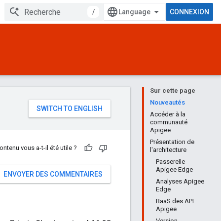
/
CONNEXION
Sur cette page
e
Nouveautés
Accéder à la
communauté
Apigee
Présentation de
ontenu vous a-t-il été utile ?
l'architecture
Passerelle
Apigee Edge
ENVOYER DES COMMENTAIRES
Analyses Apigee
Edge
BaaS des API
Apigee
Version