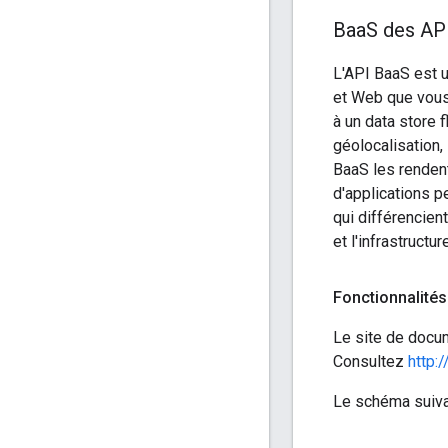
Baa
S des AP
L'API BaaS est u
et Web que vous
à un data store f
géolocalisation,
BaaS les rendent
d'applications p
qui différencien
et l'infrastructu
Fonctionnalités
Le site de docum
Consultez
http:
Le schéma suivan