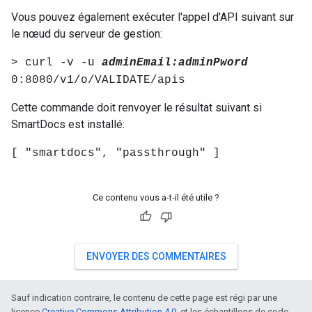
Vous pouvez également exécuter l'appel d'API suivant sur
le nœud du serveur de gestion:
> curl -v -u
adminEmail:adminPword
0:8080/v1/o/VALIDATE/apis
Cette commande doit renvoyer le résultat suivant si
SmartDocs est installé:
[ "smartdocs", "passthrough" ]
Ce contenu vous a-t-il été utile ?
ENVOYER DES COMMENTAIRES
Sauf indication contraire, le contenu de cette page est régi par une
licence
Creative Commons Attribution 4.0
, et les échantillons de code