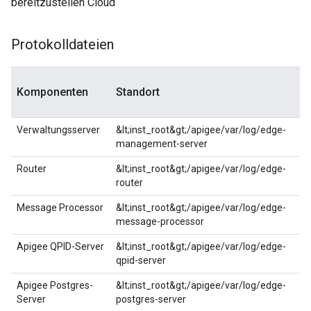
bereitzustellen Cloud
Protokolldateien
Komponenten
Standort
Verwaltungsserver
&lt;inst_root&gt;/apigee/var/log/edge-
management-server
Router
&lt;inst_root&gt;/apigee/var/log/edge-
router
Message Processor
&lt;inst_root&gt;/apigee/var/log/edge-
message-processor
Apigee QPID-Server
&lt;inst_root&gt;/apigee/var/log/edge-
qpid-server
Apigee Postgres-
&lt;inst_root&gt;/apigee/var/log/edge-
Server
postgres-server