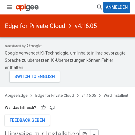
ANMELDEN
Edge for Private Cloud
v4.16.05
Google verwendet KI-Technologie, um Inhalte in Ihre bevorzugte
Sprache zu übersetzen. KI-Übersetzungen können Fehler
enthalten.
Apigee Edge
Edge for Private Cloud
v4.16.05
Wird installiert
War das hilfreich?
FEEDBACK GEBEN
Hinweise zur Installation