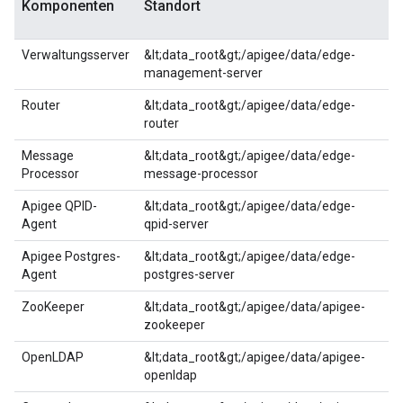
Komponenten
Standort
Verwaltungsserver
&lt;data_root&gt;/apigee/data/edge-
management-server
Router
&lt;data_root&gt;/apigee/data/edge-
router
Message
&lt;data_root&gt;/apigee/data/edge-
Processor
message-processor
Apigee QPID-
&lt;data_root&gt;/apigee/data/edge-
Agent
qpid-server
Apigee Postgres-
&lt;data_root&gt;/apigee/data/edge-
Agent
postgres-server
ZooKeeper
&lt;data_root&gt;/apigee/data/apigee-
zookeeper
OpenLDAP
&lt;data_root&gt;/apigee/data/apigee-
openldap