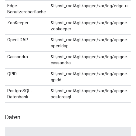
Edge-
&lt;inst_root&gt;/apigee/var/log/edge-ui
Benutzeroberfläche
ZooKeeper
&lt;inst_root&gt;/apigee/var/log/apigee-
zookeeper
OpenLDAP
&lt;inst_root&gt;/apigee/var/log/apigee-
openldap
Cassandra
&lt;inst_root&gt;/apigee/var/log/apigee-
cassandra
QPID
&lt;inst_root&gt;/apigee/var/log/apigee-
qpidd
PostgreSQL-
&lt;inst_root&gt;/apigee/var/log/apigee-
Datenbank
postgresql
Daten