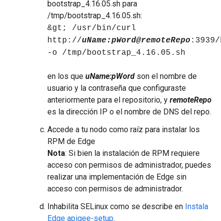
bootstrap_4.16.05.sh para
/tmp/bootstrap_4.16.05.sh:
&gt; /usr/bin/curl
http://
uName:pWord@remoteRepo
:3939/
-o /tmp/bootstrap_4.16.05.sh
en los que
uName:pWord
son el nombre de
usuario y la contraseña que configuraste
anteriormente para el repositorio, y
remoteRepo
es la dirección IP o el nombre de DNS del repo.
Accede a tu nodo como raíz para instalar los
RPM de Edge
Nota
: Si bien la instalación de RPM requiere
acceso con permisos de administrador, puedes
realizar una implementación de Edge sin
acceso con permisos de administrador.
Inhabilita SELinux como se describe en
Instala
Edge apigee-setup
.