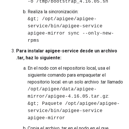
-o /tmp/bootstrap_4.16.05.sh
Realiza la sincronización:
&gt; /opt/apigee/apigee-
service/bin/apigee-service
apigee-mirror sync --only-new-
rpms
Para instalar apigee-service desde un archivo
.tar, haz lo siguiente:
En el nodo con el repositorio local, usa el
siguiente comando para empaquetar el
repositorio local. en un solo archivo .tar llamado
/opt/apigee/data/apigee-
:
mirror/apigee-4.16.05.tar.gz
&gt; Paquete /opt/apigee/apigee-
service/bin/apigee-service
apigee-mirror
Copia el archivo .tar en el nodo en el que