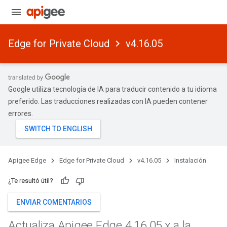
Edge for Private Cloud
v4.16.05
Google utiliza tecnología de IA para traducir contenido a tu idioma
preferido. Las traducciones realizadas con IA pueden contener
errores.
Apigee Edge
Edge for Private Cloud
v4.16.05
Instalación
¿Te resultó útil?
ENVIAR COMENTARIOS
Actualiza Apigee Edge 4
.
16
.
05
.
x a la