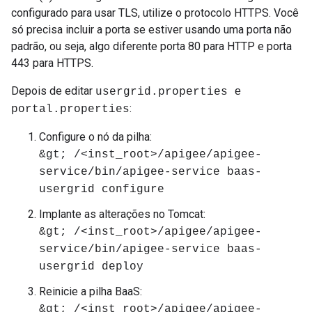
configurado para usar TLS, utilize o protocolo HTTPS. Você
só precisa incluir a porta se estiver usando uma porta não
padrão, ou seja, algo diferente porta 80 para HTTP e porta
443 para HTTPS.
Depois de editar
e
usergrid.properties
:
portal.properties
Configure o nó da pilha:
&gt; /<inst_root>/apigee/apigee-
service/bin/apigee-service baas-
usergrid configure
Implante as alterações no Tomcat:
&gt; /<inst_root>/apigee/apigee-
service/bin/apigee-service baas-
usergrid deploy
Reinicie a pilha BaaS:
&gt; /<inst_root>/apigee/apigee-