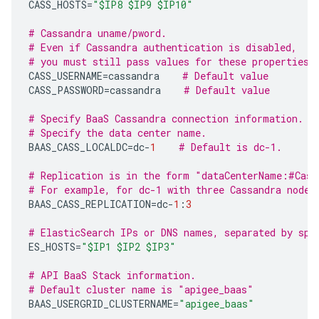
CASS_HOSTS
=
"$IP8 $IP9 $IP10"
# Cassandra uname/pword.
# Even if Cassandra authentication is disabled,
# you must still pass values for these properties.
CASS_USERNAME
=
cassandra
# Default value
CASS_PASSWORD
=
cassandra
# Default value
# Specify BaaS Cassandra connection information.
# Specify the data center name.
BAAS_CASS_LOCALDC
=
dc
-
1
# Default is dc-1.
# Replication is in the form "dataCenterName:#Cass
# For example, for dc-1 with three Cassandra nodes
BAAS_CASS_REPLICATION
=
dc
-
1
:
3
# ElasticSearch IPs or DNS names, separated by spa
ES_HOSTS
=
"$IP1 $IP2 $IP3"
# API BaaS Stack information.
# Default cluster name is "apigee_baas"
BAAS_USERGRID_CLUSTERNAME
=
"apigee_baas"