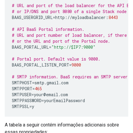
# URL and port of the load balancer for the API Ba
# or IP/DNS and port 8080 of a single Stack node w
BAAS_USERGRID_URL
=
http
:
//
myloadbalancer
:
8443
# API BaaS Portal information.
# URL and port number of load balancer, if there i
# or the URL and port of the Portal node.  
BAAS_PORTAL_URL
=
"http://$IP7:9000"
# Portal port. Default value is 9000.
BAAS_PORTAL_LISTEN_PORT
=
9000
# SMTP information. BaaS requires an SMTP server.
SMTPHOST
=
smtp
.
gmail
.
com
SMTPPORT
=
465
SMTPUSER
=
your
@
email
.
com
SMTPPASSWORD
=
yourEmailPassword
SMTPSSL
=
y
A tabela a seguir contém informações adicionais sobre
essas propriedades: