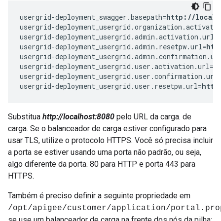
usergrid-deployment_swagger.basepath=
http://localh
usergrid-deployment_usergrid.organization.activati
usergrid-deployment_usergrid.admin.activation.url=
usergrid-deployment_usergrid.admin.resetpw.url=
htt
usergrid-deployment_usergrid.admin.confirmation.ur
usergrid-deployment_usergrid.user.activation.url=
h
usergrid-deployment_usergrid.user.confirmation.url
usergrid-deployment_usergrid.user.resetpw.url=
http
Substitua
http://localhost:8080
pelo URL da carga. de
carga. Se o balanceador de carga estiver configurado para
usar TLS, utilize o protocolo HTTPS. Você só precisa incluir
a porta se estiver usando uma porta não padrão, ou seja,
algo diferente da porta. 80 para HTTP e porta 443 para
HTTPS.
Também é preciso definir a seguinte propriedade em
/opt/apigee/customer/application/portal.pro
se use um balanceador de carga na frente dos nós da pilha: