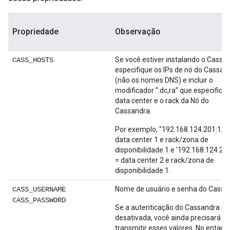
Propriedade
Observação
Se você estiver instalando o Cassa
CASS_HOSTS
especifique os IPs de nó do Cassan
(não os nomes DNS) e incluir o
modificador “:dc,ra” que especifica 
data center e o rack da Nó do
Cassandra.
Por exemplo, "192.168.124.201:1, 1
data center 1 e rack/zona de
disponibilidade 1 e '192.168.124.20
= data center 2 e rack/zona de
disponibilidade 1.
Nome de usuário e senha do Cassa
CASS_USERNAME
CASS_PASSWORD
Se a autenticação do Cassandra est
desativada, você ainda precisará
transmitir esses valores. No entanto