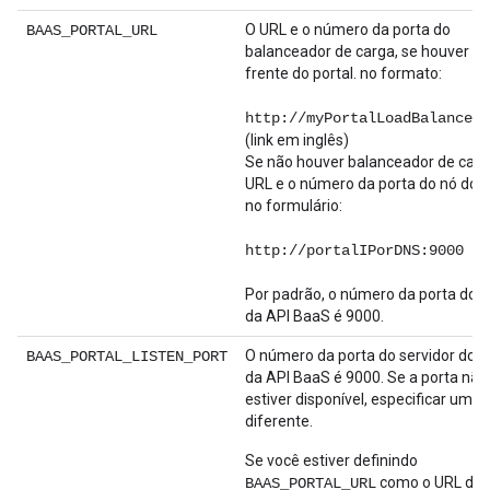
O URL e o número da porta do
BAAS_PORTAL_URL
balanceador de carga, se houver u
frente do portal. no formato:
http://myPortalLoadBalancer:
(link em inglês)
Se não houver balanceador de carg
URL e o número da porta do nó do po
no formulário:
http://portalIPorDNS:9000
Por padrão, o número da porta do p
da API BaaS é 9000.
O número da porta do servidor do p
BAAS_PORTAL_LISTEN_PORT
da API BaaS é 9000. Se a porta não
estiver disponível, especificar uma 
diferente.
Se você estiver definindo
como o URL do 
BAAS_PORTAL_URL