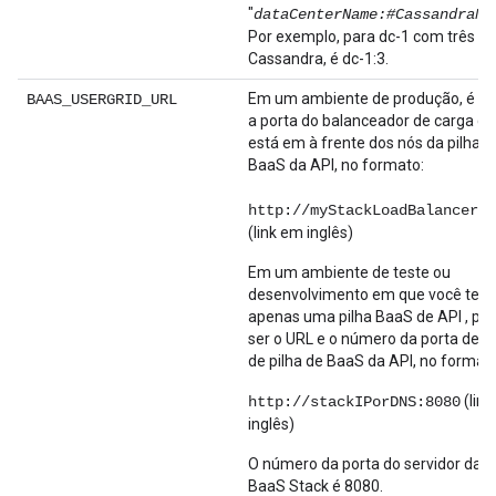
"
dataCenterName:#CassandraNo
Por exemplo, para dc-1 com três nó
Cassandra, é dc-1:3.
Em um ambiente de produção, é o 
BAAS_USERGRID_URL
a porta do balanceador de carga q
está em à frente dos nós da pilha d
BaaS da API, no formato:
http://myStackLoadBalancer:8
(link em inglês)
Em um ambiente de teste ou
desenvolvimento em que você tem
apenas uma pilha BaaS de API , po
ser o URL e o número da porta de 
de pilha de BaaS da API, no formato
(lin
http://stackIPorDNS:8080
inglês)
O número da porta do servidor da A
BaaS Stack é 8080.