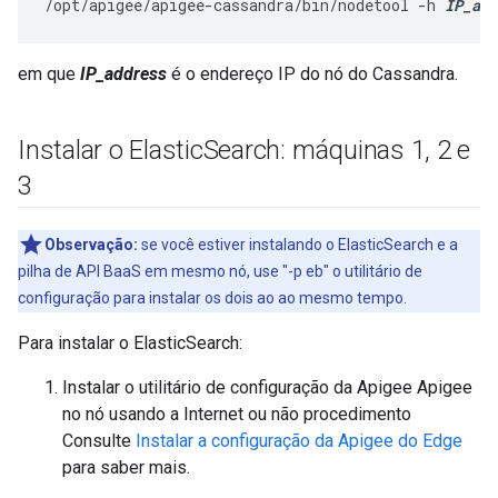
/
opt
/
apigee
/
apigee
-
cassandra
/
bin
/
nodetool
-
h
IP_add
em que
IP_address
é o endereço IP do nó do Cassandra.
Instalar o Elastic
Search: máquinas 1
,
2 e
3
Observação:
se você estiver instalando o ElasticSearch e a
pilha de API BaaS em mesmo nó, use "-p eb" o utilitário de
configuração para instalar os dois ao ao mesmo tempo.
Para instalar o ElasticSearch:
Instalar o utilitário de configuração da Apigee Apigee
no nó usando a Internet ou não procedimento
Consulte
Instalar a configuração da Apigee do Edge
para saber mais.