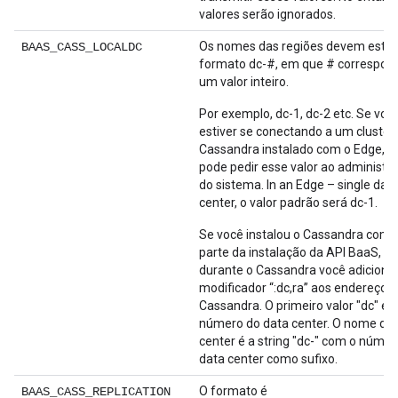
valores serão ignorados.
Os nomes das regiões devem estar
BAAS_CASS_LOCALDC
formato dc-#, em que # correspon
um valor inteiro.
Por exemplo, dc-1, dc-2 etc. Se voc
estiver se conectando a um cluster
Cassandra instalado com o Edge, v
pode pedir esse valor ao administr
do sistema. In an Edge – single dat
center, o valor padrão será dc-1.
Se você instalou o Cassandra como
parte da instalação da API BaaS, e
durante o Cassandra você adiciono
modificador “:dc,ra” aos endereços 
Cassandra. O primeiro valor "dc" é o
número do data center. O nome do 
center é a string "dc-" com o númer
data center como sufixo.
O formato é
BAAS_CASS_REPLICATION