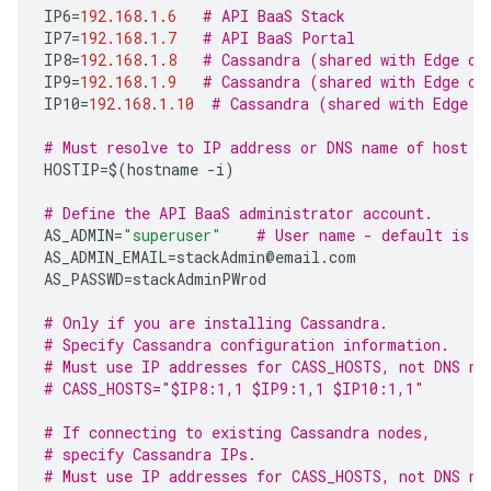
IP6
=
192.168
.
1.6
# API BaaS Stack
IP7
=
192.168
.
1.7
# API BaaS Portal
IP8
=
192.168
.
1.8
# Cassandra (shared with Edge or
IP9
=
192.168
.
1.9
# Cassandra (shared with Edge or
IP10
=
192.168
.
1.10
# Cassandra (shared with Edge o
# Must resolve to IP address or DNS name of host -
HOSTIP
=$
(
hostname
-
i
)
# Define the API BaaS administrator account.  
AS_ADMIN
=
"superuser"
# User name - default is "
AS_ADMIN_EMAIL
=
stackAdmin
@
email
.
com
AS_PASSWD
=
stackAdminPWrod
# Only if you are installing Cassandra.
# Specify Cassandra configuration information.
# Must use IP addresses for CASS_HOSTS, not DNS na
# CASS_HOSTS="$IP8:1,1 $IP9:1,1 $IP10:1,1"
# If connecting to existing Cassandra nodes, 
# specify Cassandra IPs.
# Must use IP addresses for CASS_HOSTS, not DNS na