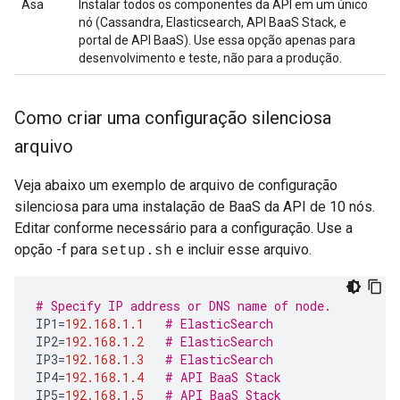
Asa
Instalar todos os componentes da API em um único
nó (Cassandra, Elasticsearch, API BaaS Stack, e
portal de API BaaS). Use essa opção apenas para
desenvolvimento e teste, não para a produção.
Como criar uma configuração silenciosa
arquivo
Veja abaixo um exemplo de arquivo de configuração
silenciosa para uma instalação de BaaS da API de 10 nós.
Editar conforme necessário para a configuração. Use a
opção -f para
e incluir esse arquivo.
setup.sh
# Specify IP address or DNS name of node.
IP1
=
192.168
.
1.1
# ElasticSearch
IP2
=
192.168
.
1.2
# ElasticSearch
IP3
=
192.168
.
1.3
# ElasticSearch
IP4
=
192.168
.
1.4
# API BaaS Stack
IP5
=
192.168
.
1.5
# API BaaS Stack