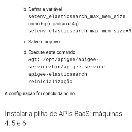
Defina a variável
setenv_elasticsearch_max_mem_size
como 6g (o padrão é 4g):
setenv_elasticsearch_max_mem_size=6
Salve o arquivo.
Execute este comando:
&gt; /opt/apigee/apigee-
service/bin/apigee-service
apigee-elasticsearch
reinicialização
A configuração foi concluída no nó.
Instalar a pilha de APIs Baa
S: máquinas
4
,
5 e 6