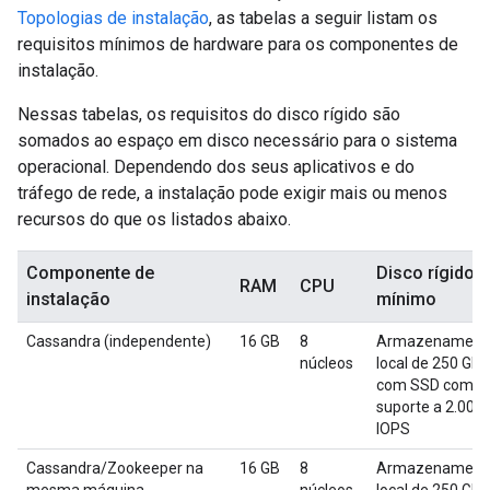
Topologias de instalação
, as tabelas a seguir listam os
requisitos mínimos de hardware para os componentes de
instalação.
Nessas tabelas, os requisitos do disco rígido são
somados ao espaço em disco necessário para o sistema
operacional. Dependendo dos seus aplicativos e do
tráfego de rede, a instalação pode exigir mais ou menos
recursos do que os listados abaixo.
Componente de
Disco rígido
RAM
CPU
instalação
mínimo
Cassandra (independente)
16 GB
8
Armazenament
núcleos
local de 250 GB
com SSD com
suporte a 2.000
IOPS
Cassandra/Zookeeper na
16 GB
8
Armazenament