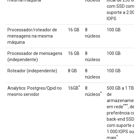
mesma máquina
núcleos
local de 250 GB
com SSD com
suporte a 2.000
IOPS
Processador/roteador de
16 GB
8
100 GB
mensagens na mesma
núcleos
máquina
Processador de mensagens
16 GB
8
100 GB
(independente)
núcleos
Roteador (independente)
8 GB
8
100 GB
núcleos
*
**
Analytics: Postgres/Qpid no
16GB
8
500 GB a 1 TB
*
mesmo servidor
núcleos
de
armazenament
***
em rede
, de
preferência co
back-end SSD,
com suporte a
1.000 IOPS ou
*
mais