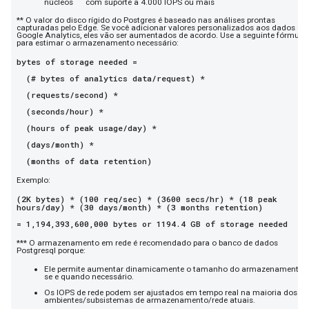
núcleos
com suporte a 4.000 IOPS ou mais
** O valor do disco rígido do Postgres é baseado nas análises prontas
capturadas pelo Edge. Se você adicionar valores personalizados aos dados do
Google Analytics, eles vão ser aumentados de acordo. Use a seguinte fórmula
para estimar o armazenamento necessário:
bytes of storage needed =
(# bytes of analytics data/request) *
(requests/second) *
(seconds/hour) *
(hours of peak usage/day) *
(days/month) *
(months of data retention)
Exemplo:
(2K bytes) * (100 req/sec) * (3600 secs/hr) * (18 peak
hours/day) * (30 days/month) * (3 months retention)
= 1,194,393,600,000 bytes or 1194.4 GB of storage needed
*** O armazenamento em rede é recomendado para o banco de dados
Postgresql porque:
Ele permite aumentar dinamicamente o tamanho do armazenamento,
se e quando necessário.
Os IOPS de rede podem ser ajustados em tempo real na maioria dos
ambientes/subsistemas de armazenamento/rede atuais.