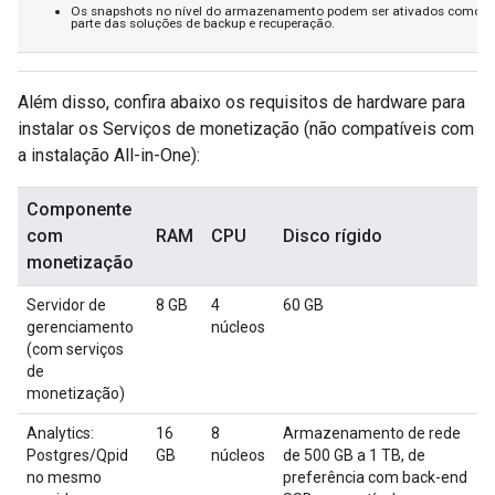
Os snapshots no nível do armazenamento podem ser ativados como
parte das soluções de backup e recuperação.
Além disso, confira abaixo os requisitos de hardware para
instalar os Serviços de monetização (não compatíveis com
a instalação All-in-One):
Componente
com
RAM
CPU
Disco rígido
monetização
Servidor de
8 GB
4
60 GB
gerenciamento
núcleos
(com serviços
de
monetização)
Analytics:
16
8
Armazenamento de rede
Postgres/Qpid
GB
núcleos
de 500 GB a 1 TB, de
no mesmo
preferência com back-end