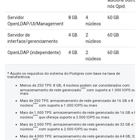
adicione outros
nós Qpid.
Servidor
8 GB
4
60 GB
OpenLDAP/UI/Management
núcleos
Servidor de
4 GB
2
60 GB
interface/gerenciamento
núcleos
OpenLDAP (independente)
4 GB
2
60 GB
núcleos
* Ajuste os requisitos do sistema do Postgres com base na taxa de
transferência:
Menos de 250 TPS: 8 GB, 4 núcleos podem ser considerados com
***
armazenamento de rede gerenciado
com suporte a 1.000 IOPS ou
mais
Mais de 250 TPS: armazenamento de rede gerenciado de 16 GB e 8
***
núcleos
com suporte a 1.000 IOPS ou mais
Mais de 1.000 TPS: armazenamento de rede gerenciado de 16 GB e 8
***
núcleos
que ofereça suporte a 2.000 IOPS ou mais
Mais de 2.000 TPS: armazenamento de rede gerenciado de 32 GB e 16
***
núcleos
com suporte a 2.000 IOPS ou mais
Mais de 4.000 TPS: armazenamento de rede gerenciado de 64 GB, 32
***