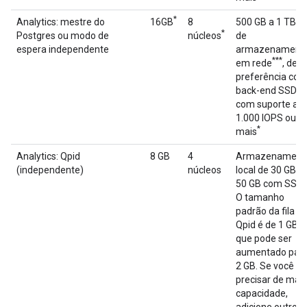
*
**
Analytics: mestre do
16GB
8
500 GB a 1 TB
*
Postgres ou modo de
núcleos
de
espera independente
armazenament
***
em rede
, de
preferência co
back-end SSD,
com suporte a
1.000 IOPS ou
*
mais
Analytics: Qpid
8 GB
4
Armazenament
(independente)
núcleos
local de 30 GB a
50 GB com SSD
O tamanho
padrão da fila
Qpid é de 1 GB,
que pode ser
aumentado par
2 GB. Se você
precisar de mais
capacidade,