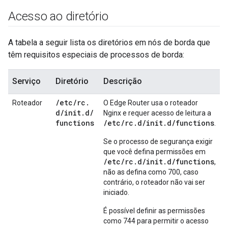
Acesso ao diretório
A tabela a seguir lista os diretórios em nós de borda que
têm requisitos especiais de processos de borda:
Serviço
Diretório
Descrição
/
etc
/
rc
.
Roteador
O Edge Router usa o roteador
d
/
init
.
d
/
Nginx e requer acesso de leitura a
functions
/etc/rc.d/init.d/functions
.
Se o processo de segurança exigir
que você defina permissões em
/etc/rc.d/init.d/functions
,
não as defina como 700, caso
contrário, o roteador não vai ser
iniciado.
É possível definir as permissões
como 744 para permitir o acesso