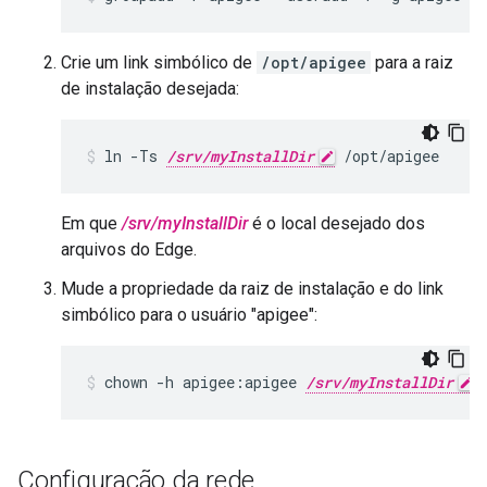
Crie um link simbólico de
/opt/apigee
para a raiz
de instalação desejada:
ln -Ts 
/srv/myInstallDir
 /opt/apigee
Em que
/srv/myInstallDir
é o local desejado dos
arquivos do Edge.
Mude a propriedade da raiz de instalação e do link
simbólico para o usuário "apigee":
chown -h apigee:apigee 
/srv/myInstallDir
 
Configuração da rede