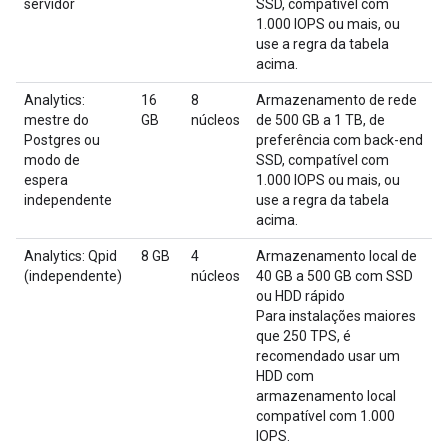
servidor
SSD, compatível com
1.000 IOPS ou mais, ou
use a regra da tabela
acima.
Analytics:
16
8
Armazenamento de rede
mestre do
GB
núcleos
de 500 GB a 1 TB, de
Postgres ou
preferência com back-end
modo de
SSD, compatível com
espera
1.000 IOPS ou mais, ou
independente
use a regra da tabela
acima.
Analytics: Qpid
8 GB
4
Armazenamento local de
(independente)
núcleos
40 GB a 500 GB com SSD
ou HDD rápido
Para instalações maiores
que 250 TPS, é
recomendado usar um
HDD com
armazenamento local
compatível com 1.000
IOPS.