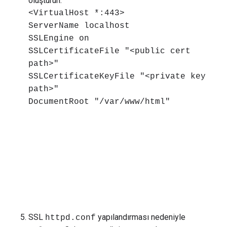
oluşturun:
<VirtualHost *:443>
ServerName localhost
SSLEngine on
SSLCertificateFile "<public cert
path>"
SSLCertificateKeyFile "<private key
path>"
DocumentRoot "/var/www/html"
SSL
yapılandırması nedeniyle
httpd.conf