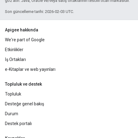
göz atın. Java, Oracle ve/veya satış ortaklarının tescilli ticari markasıdır.
Son güncelleme tarihi: 2026-02-03 UTC.
Apigee hakkında
We're part of Google
Etkinlikler
İş Ortakları
e-Kitaplar ve web yayınları
Topluluk ve destek
Topluluk
Desteğe genel bakış
Durum
Destek portalı