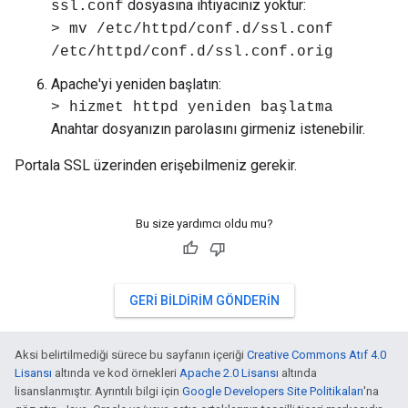
dosyasına ihtiyacınız yoktur:
ssl.conf
> mv /etc/httpd/conf.d/ssl.conf
/etc/httpd/conf.d/ssl.conf.orig
Apache'yi yeniden başlatın:
> hizmet httpd yeniden başlatma
Anahtar dosyanızın parolasını girmeniz istenebilir.
Portala SSL üzerinden erişebilmeniz gerekir.
Bu size yardımcı oldu mu?
GERI BILDIRIM GÖNDERIN
Aksi belirtilmediği sürece bu sayfanın içeriği
Creative Commons Atıf 4.0
Lisansı
altında ve kod örnekleri
Apache 2.0 Lisansı
altında
lisanslanmıştır. Ayrıntılı bilgi için
Google Developers Site Politikaları
'na