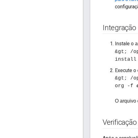
configura
Integração
Instale o
a
&gt; /o
install
Execute o 
&gt; /o
org -f
O arquivo 
Verificação