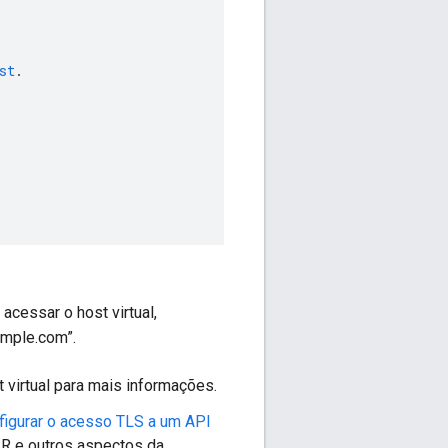
st
.
acessar o host virtual,
ample.com”.
 virtual para mais informações.
igurar o acesso TLS a um API
AR e outros aspectos da