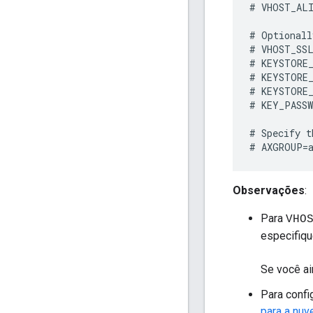
#
VHOST_AL
#
Optionall
#
VHOST_SS
#
KEYSTORE
#
KEYSTORE
#
KEYSTORE
#
KEY_PASS
#
Specify
t
#
AXGROUP
=
Observações
:
Para
VHO
especifiqu
Se você ai
Para conf
para a nuv