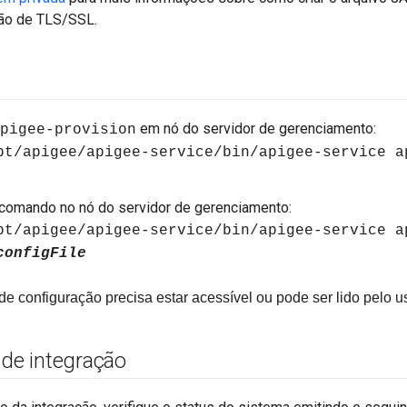
ção de TLS/SSL.
em nó do servidor de gerenciamento:
pigee-provision
pt/apigee/apigee-service/bin/apigee-service a
comando no nó do servidor de gerenciamento:
pt/apigee/apigee-service/bin/apigee-service a
configFile
de configuração precisa estar acessível ou pode ser lido pelo u
 de integração