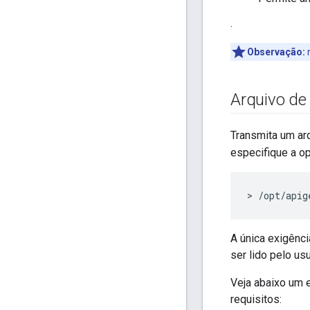
.
Observação:
n
Arquivo de
Transmita um ar
especifique a op
> /opt/apig
A única exigênci
ser lido pelo usu
Veja abaixo um 
requisitos: