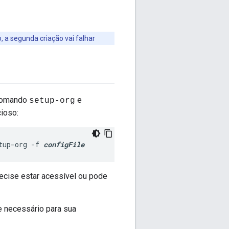
 a segunda criação vai falhar
 comando
e
setup-org
cioso:
tup-org -f 
configFile
recise estar acessível ou pode
e necessário para sua