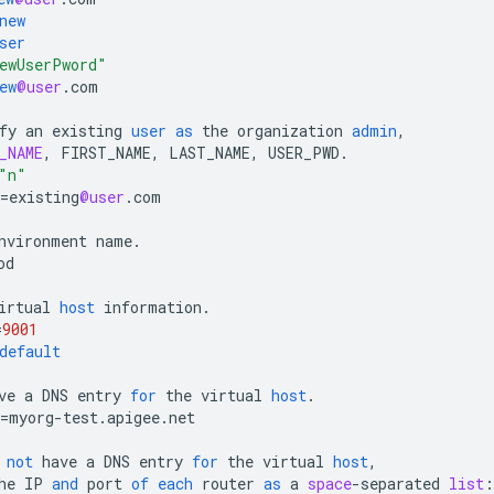
new
ser
ewUserPword"
ew
@user
.
com
fy
an
existing
user
as
the
organization
admin
,
_NAME
,
FIRST_NAME
,
LAST_NAME
,
USER_PWD
.
"n"
=
existing
@user
.
com
nvironment
name
.
od
irtual
host
information
.
=
9001
default
ve
a
DNS
entry
for
the
virtual
host
.
=
myorg
-
test
.
apigee
.
net
not
have
a
DNS
entry
for
the
virtual
host
,
he
IP
and
port
of
each
router
as
a
space
-
separated
list
: