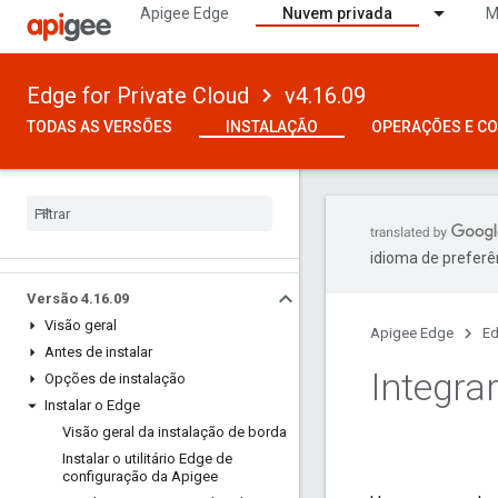
Apigee Edge
Nuvem privada
M
Edge for Private Cloud
v4.16.09
TODAS AS VERSÕES
INSTALAÇÃO
OPERAÇÕES E C
idioma de preferê
Versão 4
.
16
.
09
Visão geral
Apigee Edge
Ed
Antes de instalar
Integra
Opções de instalação
Instalar o Edge
Visão geral da instalação de borda
Instalar o utilitário Edge de
configuração da Apigee