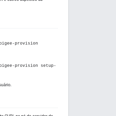
pigee-provision
pigee-provision setup-
suário.