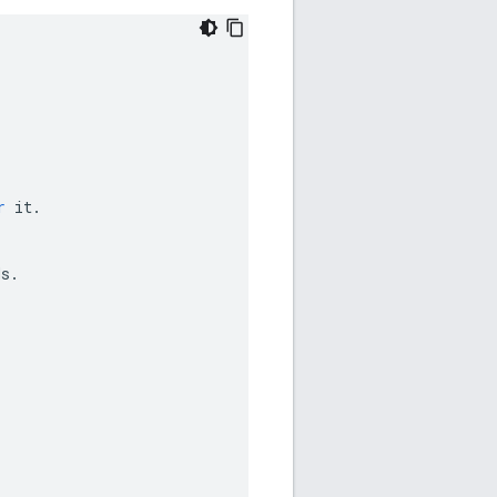
r
it
.
ds
.