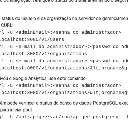
 da integração, verifique o status do sistema emitindo o segui
o status do usuário e da organização no servidor de gerenciamen
 CURL:
rl -u <adminEmail>:<senha do administrador>
localhost:8080/v1/users
rl -u <e-mail do administrador>:<passwd do ad
localhost:8080/v1/organizations
rl -u <e-mail do administrador>:<passwd do ad
localhost:8080/v1/organizations/&lt;orgname&g
ivou o Google Analytics, use este comando:
rl -u <adminEmail>:<senha do administrador>
localhost:8080/v1/organizations/&lt;orgname&g
ém pode verificar o status do banco de dados PostgreSQL exe
ara iniciar psql:
ql -h /opt/apigee/var/run/apigee-postgresql -