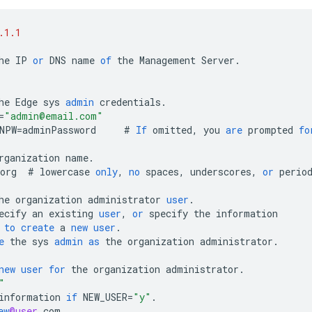
.1.1
he
IP
or
DNS
name
of
the
Management
Server
.
"
he
Edge
sys
admin
credentials
.
=
"admin@email.com"
NPW
=
adminPassword
#
If
omitted
,
you
are
prompted
fo
rganization
name
.
org
#
lowercase
only
,
no
spaces
,
underscores
,
or
perio
he
organization
administrator
user
.
ecify
an
existing
user
,
or
specify
the
information
to
create
a
new
user
.
e
the
sys
admin
as
the
organization
administrator
.
new
user
for
the
organization
administrator
.
"
information
if
NEW_USER
=
"y"
.
ew
@user
.
com