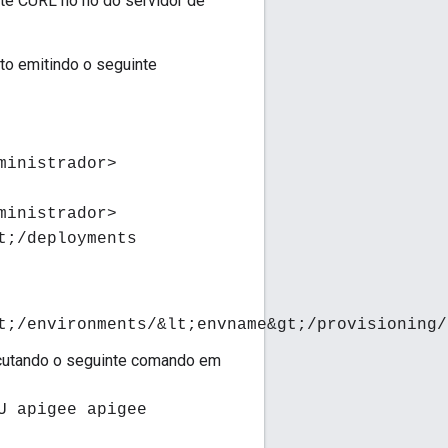
nte CURL no nó do servidor de
to emitindo o seguinte
ministrador>
ministrador>
t;/deployments
t;/environments/&lt;envname&gt;/provisioning/
cutando o seguinte comando em
U apigee apigee