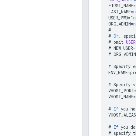
FIRST_NAME
=
LAST_NAME
=
u
USER_PWD
=
"n
ORG_ADMIN
=
n
#
#
Or
,
speci
#
omit
USER
#
NEW_USER
=
#
ORG_ADMIN
#
Specify
e
ENV_NAME
=
pr
#
Specify
v
VHOST_PORT
VHOST_NAME
=
#
If
you
ha
VHOST_ALIAS
#
If
you
do
#
specify
t