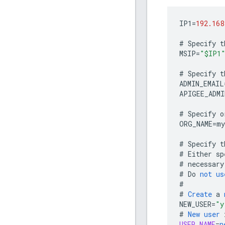
IP1
=
192.168
#
Specify
t
MSIP
=
"$IP1
#
Specify
t
ADMIN_EMAIL
APIGEE_ADMI
#
Specify
o
ORG_NAME
=
my
#
Specify
t
#
Either
sp
#
necessary
#
Do
not
us
#
#
Create
a
NEW_USER
=
"y
#
New
user
USER_NAME
=
n