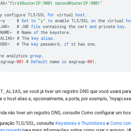
IAS
=
"firstRouterIP:9001 secondRouterIP:9001"
y
configure
TLS
/
SSL
for
virtual
host
.
L
=
y
#
Set
to
"y"
to
enable
TLS
/
SSL
on
the
virtual
ho
_JAR
=
#
JAR
file
containing
the
cert
and
private
key
.
_NAME
=
#
Name
of
the
keystore
.
_ALIAS
=
#
The
key
alias
.
WORD
=
#
The
key
password
,
if
it
has
one
.
he
analytics
group
.
axgroup
-
001
#
Default
name
is
axgroup
-
001.
, se você já tiver um registro DNS que você usará para 
ST_ALIAS
e o host alias e, opcionalmente, a porta, por exemplo, “myapi.ex
nda não tiver um registro DNS, consulte Como configurar um host
iguração TLS/SSL, consulte
Keystores e Truststores
e
Como conf
em privada
para mais informações sobre como criar o arquivo J