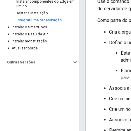
Use o comando
Instalar componentes do Edge em
um nó
do servidor de 
Testar a instalação
Como parte do pr
Integrar uma organização
Instalar o Smart
Docs
Cria a org
Instalar o Baa
S da API
Instalar monetização
Define o u
Atualizar borda
Este
admi
Outras versões
É pos
para 
Associa a 
Crie um am
Crie um ho
Associar 
Permite an