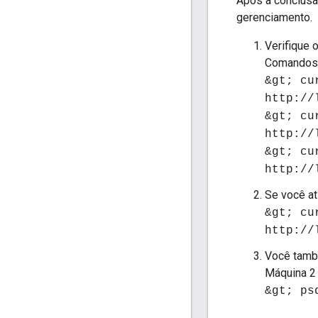
Após a conclusão
gerenciamento.
Verifique 
Comandos
&gt; cu
http://
&gt; cu
http://
&gt; cu
http://
Se você at
&gt; cu
http://
Você tamb
Máquina 2 p
&gt; ps