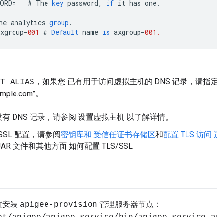
WORD
=
#
The
key
password
,
if
it
has
one
.
he
analytics
group
.
axgroup
-
001
#
Default
name
is
axgroup
-
001.
，如果您 已有用于访问虚拟主机的 DNS 记录，请指
ST_ALIAS
ample.com”。
有 DNS 记录，请参阅 设置虚拟主机 以了解详情。
/SSL 配置，请参阅
密钥库和 受信任证书存储区
和
配置 TLS 访问
AR 文件和其他方面 如何配置 TLS/SSL
置安装
管理服务器节点：
apigee-provision