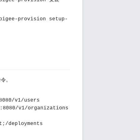
apigee-provision 安装
pigee-provision setup-
命令。
8080/v1/users
080/v1/organizations
t;/deployments