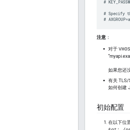
#
KEY_PASS
#
Specify
t
#
AXGROUP
=
注意
：
对于
VHO
“myapi.ex
如果您还没
有关 TLS
如何创建 J
初始配置
在以下位