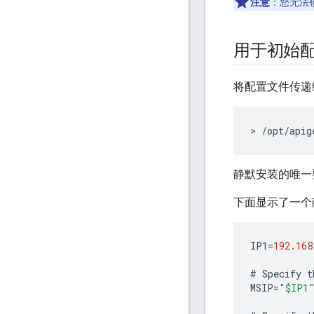
注意
：您无法
用于初始
将配置文件传
> /opt/apig
静默安装的唯一要
下面显示了一个
IP1
=
192.168
#
Specify
t
MSIP
=
"$IP1