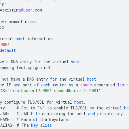
"n"
=
existing
@user
.
com
nvironment
name
.
od
irtual
host
information
.
=
9001
default
ve
a
DNS
entry
for
the
virtual
host
.
=
myorg
-
test
.
apigee
.
net
not
have
a
DNS
entry
for
the
virtual
host
,
he
IP
and
port
of
each
router
as
a
space
-
separated
list
:
IAS
=
"firstRouterIP:9001 secondRouterIP:9001"
y
configure
TLS
/
SSL
for
virtual
host
.
L
=
y
#
Set
to
"y"
to
enable
TLS
/
SSL
on
the
virtual
ho
_JAR
=
#
JAR
file
containing
the
cert
and
private
key
.
_NAME
=
#
Name
of
the
keystore
.
_ALIAS
=
#
The
key
alias
.