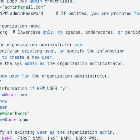
he
Edge
sys
admin
credentials
.
=
"admin@email.com"
NPW
=
adminPassword
#
If
omitted
,
you
are
prompted
fo
rganization
name
.
org
#
lowercase
only
,
no
spaces
,
underscores
,
or
perio
he
organization
administrator
user
.
ecify
an
existing
user
,
or
specify
the
information
to
create
a
new
user
.
e
the
sys
admin
as
the
organization
administrator
.
new
user
for
the
organization
administrator
.
"
information
if
NEW_USER
=
"y"
.
ew
@user
.
com
new
ser
ewUserPword"
ew
@user
.
com
fy
an
existing
user
as
the
organization
admin
,
_NAME
,
FIRST_NAME
,
LAST_NAME
,
USER_PWD
.