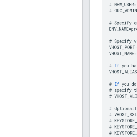
#
NEW_USER
=
#
ORG_ADMIN
#
Specify
e
ENV_NAME
=
pr
#
Specify
v
VHOST_PORT
VHOST_NAME
=
#
If
you
ha
VHOST_ALIAS
#
If
you
do
#
specify
t
#
VHOST_AL
#
Optionall
#
VHOST_SS
#
KEYSTORE
#
KEYSTORE
#
KEYSTORE