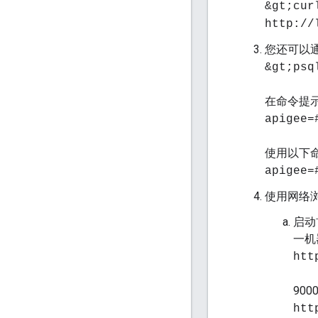
&gt;cu
http://
您还可以通过
&gt;psq
在命令提
apigee=
使用以下命
apigee=
使用网络浏
启动
一机
htt
90
htt