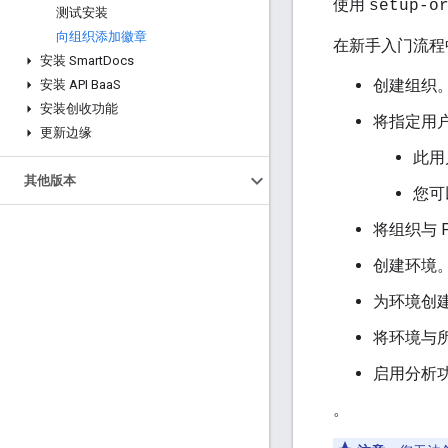
使用
setup-o
测试安装
向组织添加徽章
在新手入门流程
安装 Smart
Docs
创建组织
安装 API Baa
S
安装创收功能
将指定用
更新边缘
此用
其他版本
您可
将组织与 
创建环境
为环境创
将环境与
启用分析
。