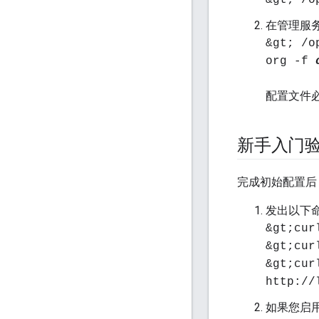
&gt; /o
在管理服
&gt; /o
org -f
配置文件必
新手入门
完成初始配置后
发出以下
&gt;cur
&gt;cu
&gt;cu
http://
如果您启