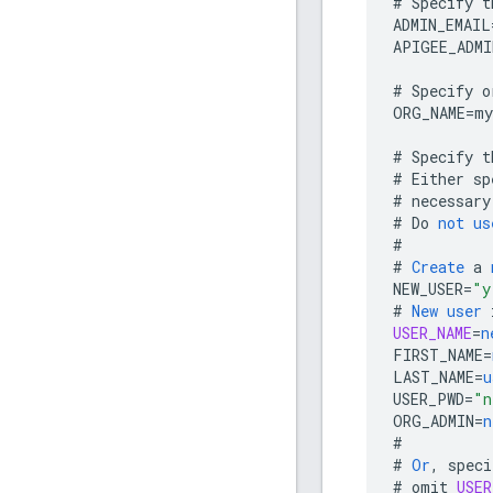
#
Specify
t
ADMIN_EMAIL
APIGEE_ADMI
#
Specify
o
ORG_NAME
=
my
#
Specify
t
#
Either
sp
#
necessary
#
Do
not
us
#
#
Create
a
NEW_USER
=
"y
#
New
user
USER_NAME
=
n
FIRST_NAME
=
LAST_NAME
=
u
USER_PWD
=
"n
ORG_ADMIN
=
n
#
#
Or
,
speci
#
omit
USER