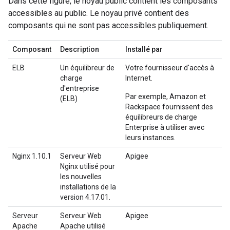
Dans cette figure, le noyau public contient les composants
accessibles au public. Le noyau privé contient des
composants qui ne sont pas accessibles publiquement.
Composant
Description
Installé par
ELB
Un équilibreur de
Votre fournisseur d'accès à
charge
Internet.
d'entreprise
Par exemple, Amazon et
(ELB)
Rackspace fournissent des
équilibreurs de charge
Enterprise à utiliser avec
leurs instances.
Nginx 1.10.1
Serveur Web
Apigee
Nginx utilisé pour
les nouvelles
installations de la
version 4.17.01.
Serveur
Serveur Web
Apigee
Apache
Apache utilisé