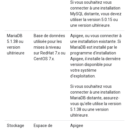
Si vous souhaitez vous
connecter à une installation
MySQL distante, vous devez
utiliser la version 5.0.15 ou
une version ultérieure.
MariaDB
Base de données
Apigee, ou vous connecter à
5.1.38 ou
utilisée pour les
une installation existante. Si
version
mises à niveau
MariaDB est installé par le
ultérieure
sur RedHat 7.x ou
programme d'installation
CentOS 7.x.
Apigee, il installe la dernière
version disponible pour
votre système
d'exploitation.
Si vous souhaitez vous
connecter à une installation
MariaDB distante, assurez-
vous qu'elle utilise la version
5.1.38 ou une version
ultérieure.
Stockage
Espace de
Apigee