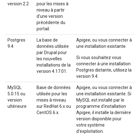
version 2.2
pour les mises à
niveau à partir
d'une version
précédente du
portail.
Postgres
La base de
Apigee, ou vous connecter à
9.4
données utilisée
une installation existante.
par Drupal pour
Si vous souhaitez vous
les nouvelles
connecter à une installation
installations de la
Postgres distante, utilisez la
version 4.17.01.
version 9.4.
MySQL
Base de données
Apigee, ou vous connecter à
5.0.15 ou
utilisée pour les
une installation existante. Si
version
mises à niveau
MySQL est installé par le
ultérieure
sur RedHat 6.x ou
programme d'installation
CentOS 6.x.
Apigee, il installe la dernière
version disponible pour
votre système
d'exploitation.