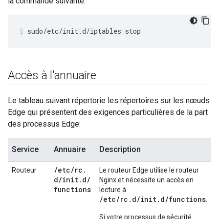
la commande suivante:
sudo/etc/init.d/iptables stop
Accès à l'annuaire
Le tableau suivant répertorie les répertoires sur les nœuds
Edge qui présentent des exigences particulières de la part
des processus Edge:
Service
Annuaire
Description
/
etc
/
rc
.
Routeur
Le routeur Edge utilise le routeur
d
/
init
.
d
/
Nginx et nécessite un accès en
functions
lecture à
/etc/rc.d/init.d/functions
.
Si votre processus de sécurité