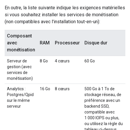
En outre, la liste suivante indique les exigences matérielles
si vous souhaitez installer les services de monétisation
(non compatibles avec l'installation tout-en-un):
Composant
avec
RAM
Processeur
Disque dur
monétisation
Serveur de
8 Go
4 cœurs
60 Go
gestion (avec
services de
monétisation)
Analytics :
16 Go
8 cœurs
500 Go à 1 To de
Postgres/Qpid
stockage réseau, de
sur le même
préférence avec un
serveur
backend SSD,
compatible avec
1 000 IOPS ou plus,
ou utilisez la règle du
tableau ci-dessus.