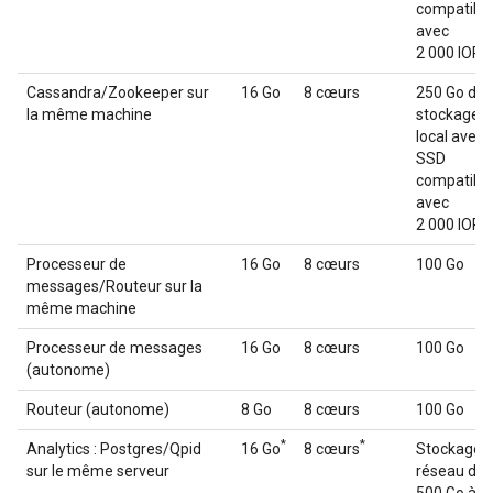
compatibl
avec
2 000 IOPS
Cassandra/Zookeeper sur
16 Go
8 cœurs
250 Go de
la même machine
stockage
local avec
SSD
compatibl
avec
2 000 IOPS
Processeur de
16 Go
8 cœurs
100 Go
messages/Routeur sur la
même machine
Processeur de messages
16 Go
8 cœurs
100 Go
(autonome)
Routeur (autonome)
8 Go
8 cœurs
100 Go
*
*
Analytics : Postgres/Qpid
16 Go
8 cœurs
Stockage
sur le même serveur
réseau de