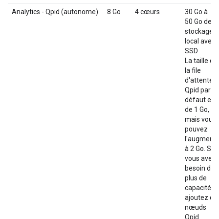
Analytics - Qpid (autonome)
8 Go
4 cœurs
30 Go à
50 Go de
stockage
local avec
SSD
La taille de
la file
d'attente
Qpid par
défaut est
de 1 Go,
mais vous
pouvez
l'augmente
à 2 Go. Si
vous avez
besoin de
plus de
capacité,
ajoutez de
nœuds
Qpid.