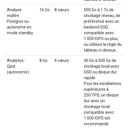
Analyse :
16 Go
8 cœurs
500 Go à 1 To de
maître
stockage réseau, de
Postgres ou
préférence avec un
autonome en
backend SSD,
mode standby
compatible avec
1 000 IOPS ou plus,
ou utilisez la règle du
tableau ci-dessus.
Analytics -
8 Go
4 cœurs
40 Go à 500 Go de
Qpid
stockage local avec
(autonome)
SSD ou disque dur
rapide
Pour les installations
supérieures à
250 TPS, un disque
dur avec un
stockage local
compatible avec
1 000 IOPS est
recommandé.