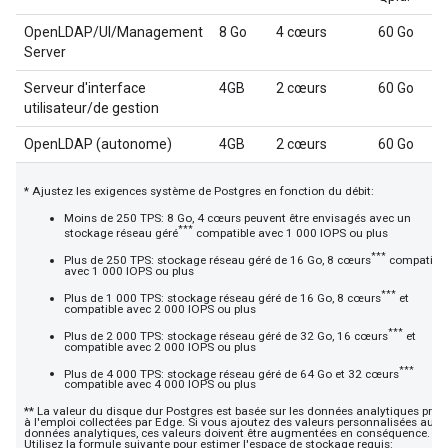
OpenLDAP/UI/Management
8 Go
4 cœurs
60 Go
Server
Serveur d'interface
4GB
2 cœurs
60 Go
utilisateur/de gestion
OpenLDAP (autonome)
4GB
2 cœurs
60 Go
* Ajustez les exigences système de Postgres en fonction du débit:
Moins de 250 TPS: 8 Go, 4 cœurs peuvent être envisagés avec un
***
stockage réseau géré
compatible avec 1 000 IOPS ou plus
***
Plus de 250 TPS: stockage réseau géré de 16 Go, 8 cœurs
compatible
avec 1 000 IOPS ou plus
***
Plus de 1 000 TPS: stockage réseau géré de 16 Go, 8 cœurs
et
compatible avec 2 000 IOPS ou plus
***
Plus de 2 000 TPS: stockage réseau géré de 32 Go, 16 cœurs
et
compatible avec 2 000 IOPS ou plus
***
Plus de 4 000 TPS: stockage réseau géré de 64 Go et 32 cœurs
compatible avec 4 000 IOPS ou plus
** La valeur du disque dur Postgres est basée sur les données analytiques prêt
à l'emploi collectées par Edge. Si vous ajoutez des valeurs personnalisées aux
données analytiques, ces valeurs doivent être augmentées en conséquence.
Utilisez la formule suivante pour estimer l'espace de stockage requis: