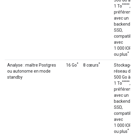
500 Go à
**
***
1 To
, d
préférenc
avec un
backend
SSD,
compatibl
avec
1 000 IOPS
*
ou plus
*
*
Analyse : maître Postgres
16 Go
8 cœurs
Stockage
ou autonome en mode
réseau de
standby
500 Go à
**
***
1 To
, d
préférenc
avec un
backend
SSD,
compatibl
avec
1 000 IOPS
*
ou plus