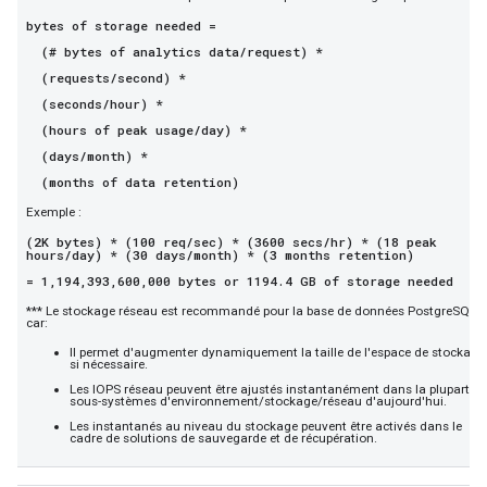
bytes of storage needed =
(# bytes of analytics data/request) *
(requests/second) *
(seconds/hour) *
(hours of peak usage/day) *
(days/month) *
(months of data retention)
Exemple :
(2K bytes) * (100 req/sec) * (3600 secs/hr) * (18 peak
hours/day) * (30 days/month) * (3 months retention)
= 1,194,393,600,000 bytes or 1194.4 GB of storage needed
*** Le stockage réseau est recommandé pour la base de données PostgreSQL,
car:
Il permet d'augmenter dynamiquement la taille de l'espace de stockage
si nécessaire.
Les IOPS réseau peuvent être ajustés instantanément dans la plupart d
sous-systèmes d'environnement/stockage/réseau d'aujourd'hui.
Les instantanés au niveau du stockage peuvent être activés dans le
cadre de solutions de sauvegarde et de récupération.