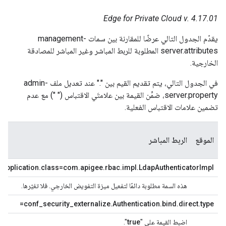
Edge for Private Cloud v. 4.17.01
يقدّم الجدول التالي عرضًا للمقارنة بين سمات management-
server.attributes المطلوبة للربط المباشر وغير المباشر للمصادقة
الخارجية.
في الجدول التالي، يتم تقديم القيم بين "." عند تعديل ملف admin-
server.property، ضمِّن القيمة بين علامتَي الاقتباس (" ") مع عدم
تضمين علامات الاقتباس الفعلية.
الموقع
الربط المباشر
الر
n.application.class=com.apigee.rbac.impl.LdapAuthenticatorImpl
هذه السمة مطلوبة دائمًا لتفعيل ميزة التفويض الخارجي. فلا تغيّرها.
conf_security_externalize.Authentication.bind.direct.type=
اضبط القيمة على "
true
".
اضب