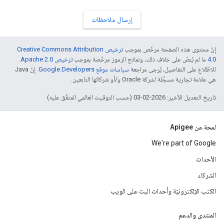
إرسال ملاحظات
إنّ محتوى هذه الصفحة مرخّص بموجب
ترخيص Creative Commons Attribution
4.0‏
ما لم يُنصّ على خلاف ذلك، ونماذج الرموز مرخّصة بموجب
ترخيص Apache 2.0‏
.
للاطّلاع على التفاصيل، يُرجى مراجعة
سياسات موقع Google Developers‏
. إنّ Java
هي علامة تجارية مسجَّلة لشركة Oracle و/أو شركائها التابعين.
تاريخ التعديل الأخير: 2026-02-03 (حسب التوقيت العالمي المتفَّق عليه)
لمحة عن Apigee
We're part of Google
الأحداث
الشركاء
الكتب الإلكترونيّة وأحداث البث على الويب
المنتدى والدعم