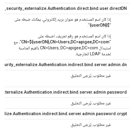
nf_security_externalize.Authentication.direct.bind.user.directDN=
إذا كان اسم المستخدم هو عنوان بريد إلكتروني، يمكنك ضبطه على
غير
".
${userDN}
"
إذا كان اسم المستخدم هو رقم تعريف، اضبطه على
"
CN=${userDN},CN=Users,DC=apigee,DC=com
"، مع
استبدال CN=Users, DC=apigee,DC=com بالقيم المناسبة
لخدمة LDAP الخارجية.
curity_externalize.Authentication.indirect.bind.server.admin.dn=
غير مطلوب، يُرجى التعليق.
اضب
الذي
externalize.Authentication.indirect.bind.server.admin.password=
غير مطلوب، يُرجى التعليق.
اضب
nalize.Authentication.indirect.bind.server.admin.password.crypt=
غير مطلوب، يُرجى التعليق.
ضبط
لنص