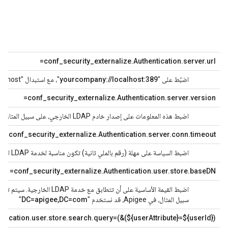
اضب
مشف
الخ
conf_security_externalize.Authentication.server.url=
اضبُط على "
yourcompany://localhost:389
"، مع استبدال "localhost" بعنوان IP أو النطاق لمثيل LDAP الخارجي.
conf_security_externalize.Authentication.server.version=
اضبط هذه المعلومات على إصدار خادم LDAP الخارجي، على سبيل المثال "3".
conf_security_externalize.Authentication.server.conn.timeout=
اضبط السياسة على مهلة (رقم بالملي ثانية) تكون مناسبة لخدمة LDAP الخارجية.
conf_security_externalize.Authentication.user.store.baseDN=
سبيل المثال، في Apigee، قد نستخدم "
DC=apigee,DC=com
"
ntication.user.store.search.query=(&(${userAttribute}=${userId})