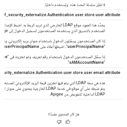
لا تغيِّر سلسلة البحث هذه. ويُستخدم داخليًا.
onf_security_externalize.Authentication.user.store.user.attribute=
يحدِّد هذا العمود موقع LDAP الخارجي الذي تريد الربط به. 
المستخدم بالتنسيق الذي يستخدمه المستخدمون لتسجيل الدخول إلى Apigee Edge. على سبيل المثال:
إذا كان المستخدمون يسجّلون الدخول باستخدام عنوان بريد إلكتروني، ويتم 
"
userPrincipalName
"، اضبطها أعلاه على
userPrincipalName
.
إذا سجَّل المستخدمون الدخول باستخدام رقم تعريف وتم تخزينه في "
ame
".
sAMAccountName
"
curity_externalize.Authentication.user.store.user.email.attribute=
هذه هي سمة LDAP التي يتم فيها تخزين قيمة البريد الإلكتروني للمستخدم. ويمثّل ذلك عادةً "
يتم ضبطه على أي موقع في خدمة LDAP الخارجية ي
LDAP الداخلية للتفويض من Apigee.
هل كان المحتوى مفيدًا؟