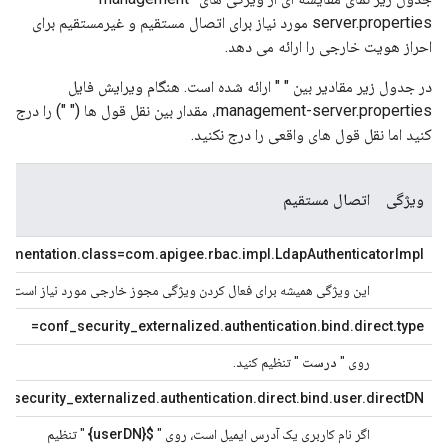
server.properties مورد نیاز برای اتصال مستقیم و غیرمستقیم برای
احراز هویت خارجی را ارائه می دهد.
در جدول زیر مقادیر بین " " ارائه شده است. هنگام ویرایش فایل
management-server.properties، مقدار بین نقل قول ها (" ") را درج
کنید اما نقل قول های واقعی را درج نکنید.
ویژگی
اتصال مستقیم
مق
plementation.class=com.apigee.rbac.impl.LdapAuthenticatorImpl
این ویژگی همیشه برای فعال کردن ویژگی مجوز خارجی مورد نیاز است. آن ر
conf_security_externalized.authentication.bind.direct.type=
روی "
درست
" تنظیم کنید.
رو
f_security_externalized.authentication.direct.bind.user.directDN=
اگر نام کاربری یک آدرس ایمیل است، روی "
${userDN}
" تنظیم
لا