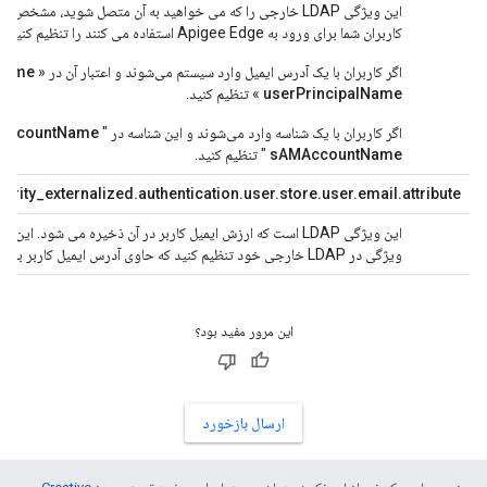
این ویژگی LDAP خارجی را که می خواهید به آن متصل شوید، مشخ
کاربران شما برای ورود به Apigee Edge استفاده می کنند را تنظیم کنید. مثلا:
اگر کاربران با یک آدرس ایمیل وارد سیستم می‌شوند و اعتبار آن در «
lName
userPrincipalName
» تنظیم کنید.
اگر کاربران با یک شناسه وارد می‌شوند و این شناسه در "
AccountName
sAMAccountName
" تنظیم کنید.
urity_externalized.authentication.user.store.user.email.attribute=
این ویژگی LDAP است که ارزش ایمیل کاربر در آن ذخیره می شود. این معمولاً "
ویژگی در LDAP خارجی خود تنظیم کنید که حاوی آدرس ایمیل کاربر باشد که در LDAP مجوز داخلی Apigee ارائه شده است.
این مرور مفید بود؟
ارسال بازخورد