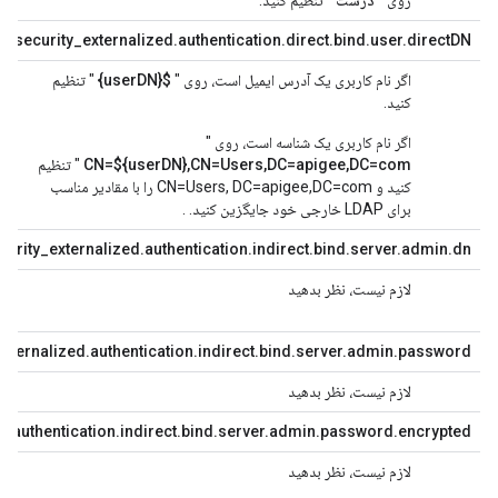
روی "
درست
" تنظیم کنید.
رو
f_security_externalized.authentication.direct.bind.user.directDN=
اگر نام کاربری یک آدرس ایمیل است، روی "
${userDN}
" تنظیم
لا
کنید.
اگر نام کاربری یک شناسه است، روی "
CN=${userDN},CN=Users,DC=apigee,DC=com
" تنظیم
کنید و CN=Users, DC=apigee,DC=com را با مقادیر مناسب
برای LDAP خارجی خود جایگزین کنید. .
urity_externalized.authentication.indirect.bind.server.admin.dn=
لازم نیست، نظر بدهید
خا
xternalized.authentication.indirect.bind.server.admin.password=
لازم نیست، نظر بدهید
رم
d.authentication.indirect.bind.server.admin.password.encrypted=
لازم نیست، نظر بدهید
در
کن