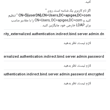
کنید.
اگر نام کاربری یک شناسه است، روی "
CN=${userDN},CN=Users,DC=apigee,DC=com
" تنظیم
کنید و CN=Users, DC=apigee,DC=com را با مقادیر مناسب
برای LDAP خارجی خود جایگزین کنید. .
urity_externalized.authentication.indirect.bind.server.admin.dn=
لازم نیست، نظر بدهید
خا
xternalized.authentication.indirect.bind.server.admin.password=
لازم نیست، نظر بدهید
رم
d.authentication.indirect.bind.server.admin.password.encrypted=
لازم نیست، نظر بدهید
در
کن
در
هم
رو