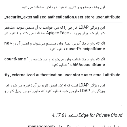
این رشته جستجو را تغییر ندهید. در داخل استفاده می شود.
nf_security_externalized.authentication.user.store.user.attribute=
این ویژگی LDAP خارجی را که می خواهید به آن متصل شوید، مشخ
کاربران شما برای ورود به Apigee Edge استفاده می کنند را تنظیم کنید. مثلا:
اگر کاربران با یک آدرس ایمیل وارد سیستم می‌شوند و اعتبار آن در «
lName
userPrincipalName
» تنظیم کنید.
اگر کاربران با یک شناسه وارد می‌شوند و این شناسه در "
AccountName
sAMAccountName
" تنظیم کنید.
urity_externalized.authentication.user.store.user.email.attribute=
این ویژگی LDAP است که ارزش ایمیل کاربر در آن ذخیره می شود. این معمولاً "
ویژگی در LDAP خارجی خود تنظیم کنید که حاوی آدرس ایمیل کاربر باشد که در LDAP مجوز داخلی Apigee ارائه شده است.
،
Edge for Private Cloud نسخه 4.17.01
جدول زیر نمای مقایسه ای از ویژگی های management-