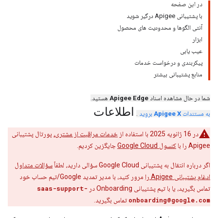
در این صفحه
با پشتیبانی Apigee درگیر شوید
آنتی الگوها و محدودیت های محصول
ابزار
عیب یابی
پیکربندی و درخواست خدمات
منابع پشتیبانی بیشتر
شما در حال مشاهده اسناد
Apigee Edge
هستید.
اطلاعات
به مستندات
Apigee X
بروید
.
در 16 ژانویه 2025 با استفاده از
خدمات مراقبت از مشتری،
پورتال پشتیبانی
Apigee را با
کنسول Google Cloud
جایگزین کردیم.
اگر درباره انتقال به پشتیبانی Google Cloud سؤالی دارید، لطفاً
سؤالات متداول
ادغام پشتیبانی Apigee را
مرور کنید، با مدیر تمدید Google/تیم حساب خود
تماس بگیرید، یا با تیم پشتیبانی Onboarding در
saas-support-
onboarding@google.com
تماس بگیرید.