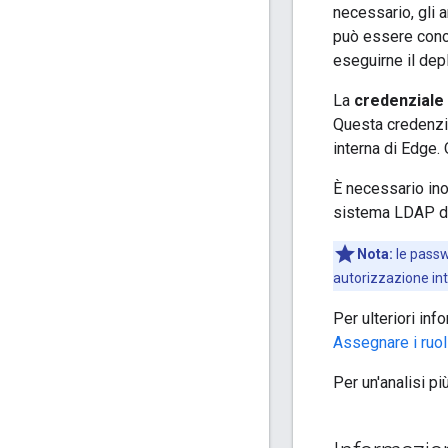
necessario, gli 
può essere conce
eseguirne il dep
La
credenziale 
Questa credenzia
interna di Edge.
È necessario ino
sistema LDAP di 
Nota:
le passw
autorizzazione in
Per ulteriori in
Assegnare i ruol
Per un'analisi p