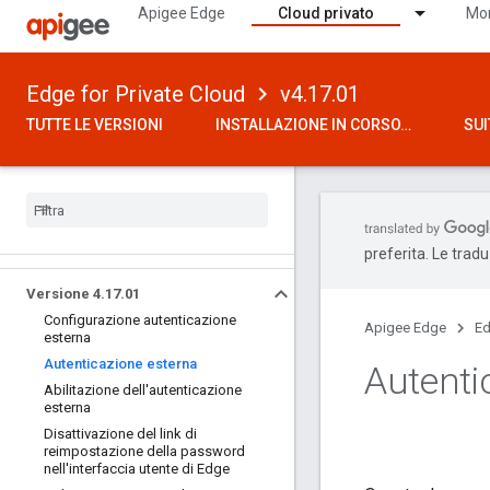
Apigee Edge
Cloud privato
Mon
Edge for Private Cloud
v4.17.01
TUTTE LE VERSIONI
INSTALLAZIONE IN CORSO…
SUI
preferita. Le trad
Versione 4
.
17
.
01
Configurazione autenticazione
Apigee Edge
Ed
esterna
Autenticazione esterna
Autenti
Abilitazione dell'autenticazione
esterna
Disattivazione del link di
reimpostazione della password
nell'interfaccia utente di Edge