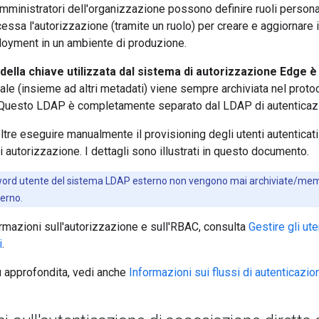
amministratori dell'organizzazione possono definire ruoli persona
ssa l'autorizzazione (tramite un ruolo) per creare e aggiornare 
loyment in un ambiente di produzione.
della chiave utilizzata dal sistema di autorizzazione Edge è l
le (insieme ad altri metadati) viene sempre archiviata nel prot
 Questo LDAP è completamente separato dal LDAP di autenticazio
ltre eseguire manualmente il provisioning degli utenti autenticat
autorizzazione. I dettagli sono illustrati in questo documento.
ord utente del sistema LDAP esterno non vengono mai archiviate/memo
terno.
formazioni sull'autorizzazione e sull'RBAC, consulta
Gestire gli ut
i
.
iù approfondita, vedi anche
Informazioni sui flussi di autenticazi