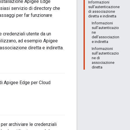
installazione Apigee Edge
Informazioni
sull'autenticazione
siasi servizio di directory che
di associazione
passaggi per far funzionare
diretta e indiretta
Informazioni
sull'autenticazio
ne
e credenziali utente da un
dell'associazion
utilizzano, ad esempio Apigee
e indiretta
ssociazione diretta e indiretta.
Informazioni
sull'autenticazio
ne di
associazione
diretta
di Apigee Edge per Cloud
er archiviare le credenziali