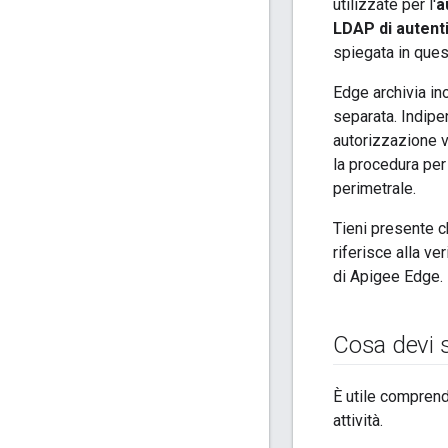
utilizzate per l'
a
LDAP di autent
spiegata in que
Edge archivia ino
separata. Indipe
autorizzazione
la procedura per
perimetrale.
Tieni presente 
riferisce alla ve
di Apigee Edge.
Cosa devi s
È utile compren
attività.