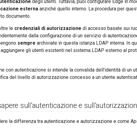
utenticazione
degli utenti. Tuttavia, puoi configurare Edge in mo
icazione esterna
anziché quello interno. La procedura per ques
sto documento.
ltre le
credenziali di autorizzazione
di accesso basate sui ruol
ndentemente dalla configurazione di un servizio di autenticazione
 vengono
sempre
archiviate in questa istanza LDAP interna. In 
 aggiungere gli utenti esistenti nel sistema LDAP esterno al pr
che con
autenticazione
si intende la convalida dell'identità di un 
rifica del livello di autorizzazione concesso a un utente autenticat
apere sull'autenticazione e sull'autorizzazio
dere la differenza tra autenticazione e autorizzazione e come 