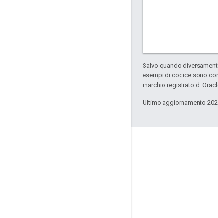
Salvo quando diversamente 
esempi di codice sono con
marchio registrato di Oracl
Ultimo aggiornamento 202
Informazioni su Apigee
We're part of Google
Eventi
Partner
ebook e webcast