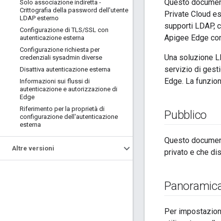
Questo documento
Solo associazione indiretta -
Crittografia della password dell'utente
Private Cloud es
LDAP esterno
supporti LDAP, c
Configurazione di TLS
/
SSL con
Apigee Edge con 
autenticazione esterna
Configurazione richiesta per
Una soluzione LD
credenziali sysadmin diverse
servizio di gest
Disattiva autenticazione esterna
Edge. La funzion
Informazioni sui flussi di
autenticazione e autorizzazione di
Edge
Riferimento per la proprietà di
Pubblico
configurazione dell'autenticazione
esterna
Questo document
Altre versioni
privato e che dis
Panoramic
Per impostazione