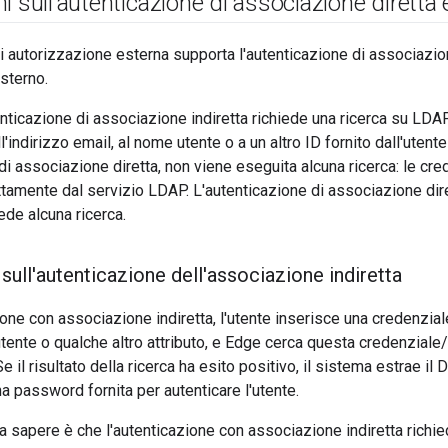
i sull'autenticazione di associazione diretta 
di autorizzazione esterna supporta l'autenticazione di associazi
sterno.
tenticazione di associazione indiretta richiede una ricerca su LDA
l'indirizzo email, al nome utente o a un altro ID fornito dall'ute
 di associazione diretta, non viene eseguita alcuna ricerca: le cre
ttamente dal servizio LDAP. L'autenticazione di associazione dire
de alcuna ricerca.
sull'autenticazione dell'associazione indiretta
ione con associazione indiretta, l'utente inserisce una credenzia
tente o qualche altro attributo, e Edge cerca questa credenziale
e il risultato della ricerca ha esito positivo, il sistema estrae il 
na password fornita per autenticare l'utente.
da sapere è che l'autenticazione con associazione indiretta richi