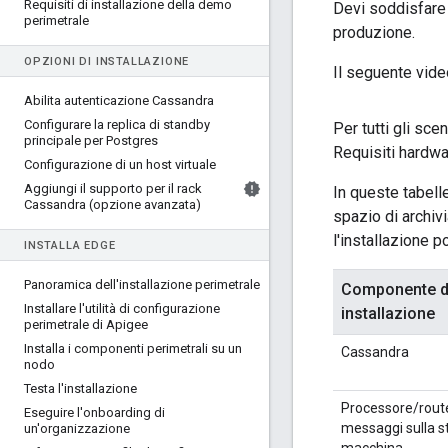
Requisiti di installazione della demo
Devi soddisfare i
perimetrale
produzione.
OPZIONI DI INSTALLAZIONE
Il seguente video
Abilita autenticazione Cassandra
Configurare la replica di standby
Per tutti gli scen
principale per Postgres
Requisiti hardwa
Configurazione di un host virtuale
Aggiungi il supporto per il rack
In queste tabelle
Cassandra (opzione avanzata)
spazio di archiv
l'installazione 
INSTALLA EDGE
Panoramica dell'installazione perimetrale
Componente d
Installare l'utilità di configurazione
installazione
perimetrale di Apigee
Installa i componenti perimetrali su un
Cassandra
nodo
Testa l'installazione
Processore/route
Eseguire l'onboarding di
messaggi sulla s
un'organizzazione