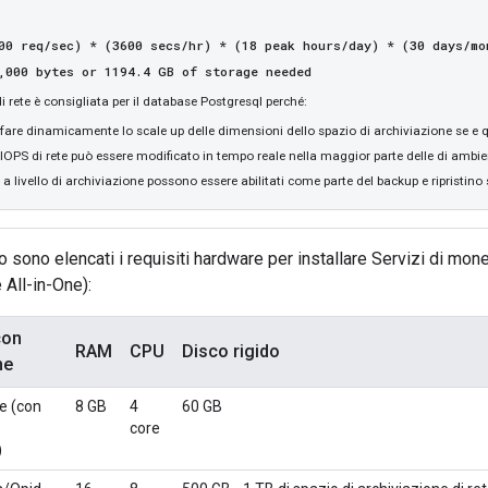
00 req/sec) * (3600 secs/hr) * (18 peak hours/day) * (30 days/mo
,000 bytes or 1194.4 GB of storage needed
di rete è consigliata per il database Postgresql perché:
fare dinamicamente lo scale up delle dimensioni dello spazio di archiviazione se e 
 IOPS di rete può essere modificato in tempo reale nella maggior parte delle di ambie
a livello di archiviazione possono essere abilitati come parte del backup e ripristino 
to sono elencati i requisiti hardware per installare Servizi di mo
e All-in-One):
con
RAM
CPU
Disco rigido
ne
ne (con
8 GB
4
60 GB
core
)