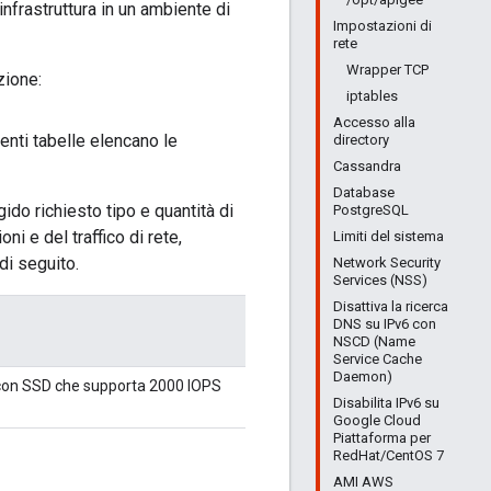
infrastruttura in un ambiente di
Impostazioni di
rete
Wrapper TCP
zione:
iptables
Accesso alla
uenti tabelle elencano le
directory
Cassandra
Database
gido richiesto tipo e quantità di
PostgreSQL
i e del traffico di rete,
Limiti del sistema
di seguito.
Network Security
Services (NSS)
Disattiva la ricerca
DNS su IPv6 con
NSCD (Name
Service Cache
Daemon)
e con SSD che supporta 2000 IOPS
Disabilita IPv6 su
Google Cloud
Piattaforma per
RedHat/CentOS 7
AMI AWS