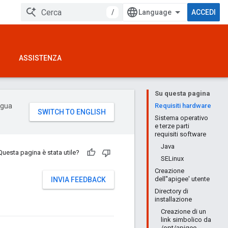
/
ACCEDI
ASSISTENZA
Su questa pagina
ingua
Requisiti hardware
Sistema operativo
e terze parti
requisiti software
Java
Questa pagina è stata utile?
SELinux
Creazione
dell''apigee' utente
INVIA FEEDBACK
Directory di
installazione
Creazione di un
link simbolico da
/opt/apigee