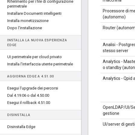
macchina
Riferimento per i file di configurazione
perimetrale
Processore di m
Installare Documenti intelligenti
(autonomo)
Installa monetizzazione
Router (autono
Dopo l'installazione
INSTALLA LA NUOVA ESPERIENZA
Analisi - Postgre
EDGE
stesso server
UI perimetrale per cloud privato
Analytics - Mast
Installa l'interfaccia utente perimetrale
o standby (auto
AGGIORNA EDGE A 4
.
51
.
00
Analytics - Qpid
Esegui l'upgrade dei percorsi
Dal 4
.
19
.
06 o dal 4
.
50
.
00
Esegui il rollback 4
.
51
.
00
OpenLDAP/UI/Ser
gestione
DISINSTALLA
UI/server di gest
Disinstalla Edge