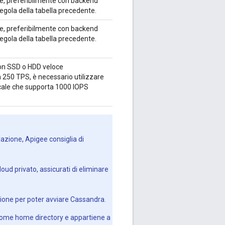
ete, preferibilmente con backend
regola della tabella precedente.
ete, preferibilmente con backend
regola della tabella precedente.
con SSD o HDD veloce
a 250 TPS, è necessario utilizzare
locale che supporta 1000 IOPS
lazione, Apigee consiglia di
oud privato, assicurati di eliminare
zione per poter avviare Cassandra.
come home directory e appartiene a