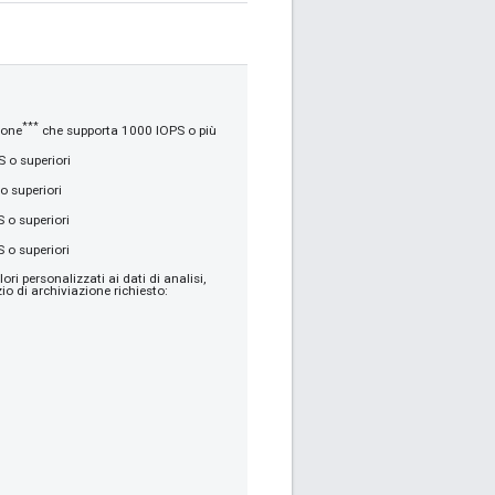
***
ione
che supporta 1000 IOPS o più
 o superiori
 superiori
o superiori
o superiori
ri personalizzati ai dati di analisi,
o di archiviazione richiesto: