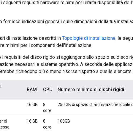
 seguenti requisiti hardware minimi per un'alta disponibilità dell'
 fornisce indicazioni generali sulle dimensioni della tua installa
ari di installazione descritti in
Topologie di installazione
, le seg
re minimi per i componenti dell'installazione.
 i requisiti del disco rigido si aggiungono allo spazio su disco ri
iazione necessari e sistema operativo. A seconda delle applicazion
potrebbe richiedono più o meno risorse rispetto a quelle elencate 
i
RAM
CPU
Numero minimo di dischi rigidi
16 GB
8
250 GB di spazio di archiviazione local
core
r di
16 GB
8
100GB
tessa
core