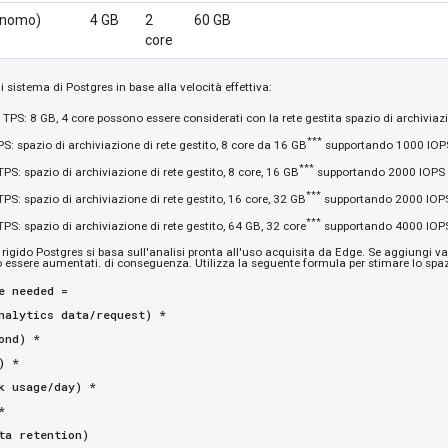
onomo)
4 GB
2
60 GB
core
di sistema di Postgres in base alla velocità effettiva:
TPS: 8 GB, 4 core possono essere considerati con la rete gestita spazio di archiviaz
***
PS: spazio di archiviazione di rete gestito, 8 core da 16 GB
supportando 1000 IOPS
***
TPS: spazio di archiviazione di rete gestito, 8 core, 16 GB
supportando 2000 IOPS o
***
TPS: spazio di archiviazione di rete gestito, 16 core, 32 GB
supportando 2000 IOPS 
***
TPS: spazio di archiviazione di rete gestito, 64 GB, 32 core
supportando 4000 IOPS 
o rigido Postgres si basa sull'analisi pronta all'uso acquisita da Edge. Se aggiungi valo
 essere aumentati. di conseguenza. Utilizza la seguente formula per stimare lo spazi
e needed =
alytics data/request) *
ond) *
) *
 usage/day) *
*
a retention)