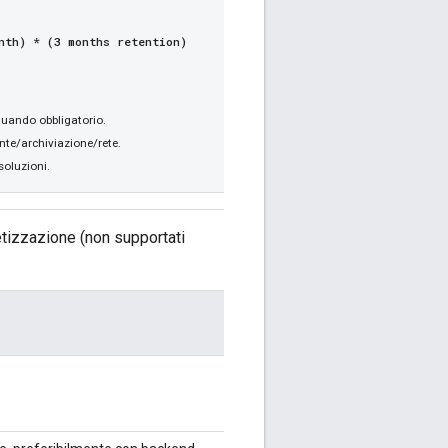
nth) * (3 months retention)
quando obbligatorio.
nte/archiviazione/rete.
soluzioni.
netizzazione (non supportati