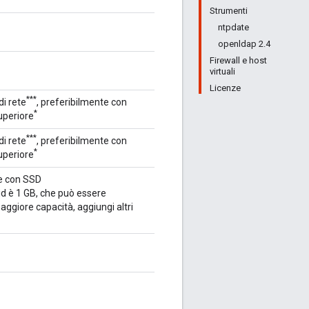
Strumenti
ntpdate
openldap 2.4
Firewall e host
virtuali
Licenze
***
di rete
, preferibilmente con
*
uperiore
***
di rete
, preferibilmente con
*
uperiore
le con SSD
id è 1 GB, che può essere
ggiore capacità, aggiungi altri