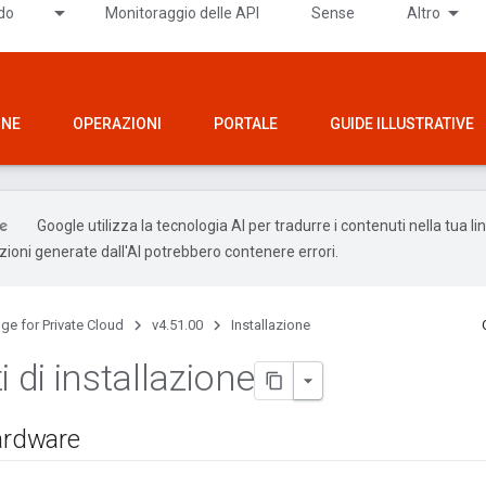
ido
Monitoraggio delle API
Sense
Altro
ONE
OPERAZIONI
PORTALE
GUIDE ILLUSTRATIVE
Google utilizza la tecnologia AI per tradurre i contenuti nella tua l
uzioni generate dall'AI potrebbero contenere errori.
ge for Private Cloud
v4.51.00
Installazione
i di installazione
hardware