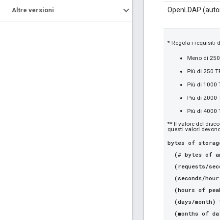
OpenLDAP (aut
Altre versioni
* Regola i requisiti 
Meno di 250 
Più di 250 T
Più di 1000 
Più di 2000 
Più di 4000 
** Il valore del disc
questi valori devono
bytes of storag
(# bytes of an
(requests/sec
(seconds/hour
(hours of peak
(days/month) 
(months of dat