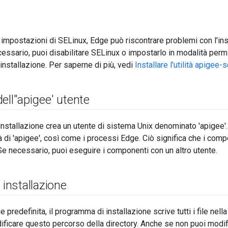
impostazioni di SELinux, Edge può riscontrare problemi con l'ins
ecessario, puoi disabilitare SELinux o impostarlo in modalità perm
l'installazione. Per saperne di più, vedi
Installare l'utilità apigee
ell''apigee' utente
nstallazione crea un utente di sistema Unix denominato 'apigee'. l
à di 'apigee', così come i processi Edge. Ciò significa che i co
 Se necessario, puoi eseguire i componenti con un altro utente.
 installazione
predefinita, il programma di installazione scrive tutti i file nell
ficare questo percorso della directory. Anche se non puoi modifi