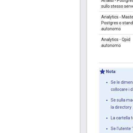
Analisi - Postgr
sullo stesso serv
Analytics - Mast
Postgres o stan
autonomo
Analytics - Qpid
autonomo
Nota
:
Se le dimens
collocare i 
Se sulla mac
la directory
La cartella 
Se l'utente 