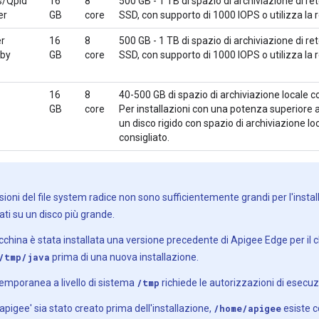
es/Qpid
16
8
500 GB - 1 TB di spazio di archiviazione di r
er
GB
core
SSD, con supporto di 1000 IOPS o utilizza la 
er
16
8
500 GB - 1 TB di spazio di archiviazione di r
dby
GB
core
SSD, con supporto di 1000 IOPS o utilizza la 
16
8
40-500 GB di spazio di archiviazione locale 
GB
core
Per installazioni con una potenza superiore 
un disco rigido con spazio di archiviazione 
consigliato.
ioni del file system radice non sono sufficientemente grandi per l'instal
dati su un disco più grande.
china è stata installata una versione precedente di Apigee Edge per il cl
/tmp/java
prima di una nuova installazione.
temporanea a livello di sistema
/tmp
richiede le autorizzazioni di esecu
'apigee' sia stato creato prima dell'installazione,
/home/apigee
esiste 