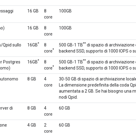
essaggi
16 GB
8
100GB
core
mo)
16 GB
8
100GB
core
*
**
s/Qpid sullo
16GB
8
500 GB-1 TB
di spazio di archiviazione 
*
core
backend SSD, supporto di 1000 IOPS o s
*
**
er Postgres
16GB
8
500 GB-1 TB
di spazio di archiviazione 
*
nomo)
core
backend SSD, supporto di 1000 IOPS o s
 autonomo
8 GB
4
30-50 GB di spazio di archiviazione loca
core
La dimensione predefinita della coda Qp
aumentata a 2 GB. Se hai bisogno una ma
nodi Qpid.
ver di
8 GB
4
60 GB
core
ione
4 GB
2
60 GB
core