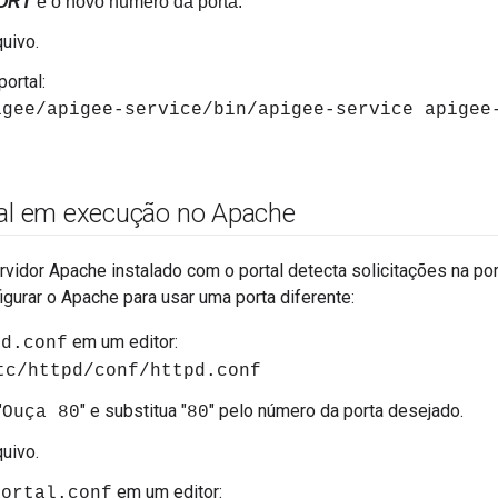
ORT
é o novo número da porta.
quivo.
portal:
igee/apigee-service/bin/apigee-service apigee
tal em execução no Apache
rvidor Apache instalado com o portal detecta solicitações na po
igurar o Apache para usar uma porta diferente:
em um editor:
pd.conf
tc/httpd/conf/httpd.conf
"
" e substitua "
" pelo número da porta desejado.
Ouça 80
80
quivo.
em um editor:
portal.conf