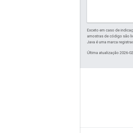
Exceto em caso de indicaç
amostras de código são l
Java é uma marca registrad
Última atualização 2026-0
Sobre a Apigee
We're part of Google
Eventos
Parceiros
e-books e webcasts