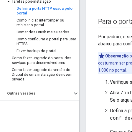
Tarefas pós-instalação
Definir a porta HTTP usada pelo
portal
Para o por
Como iniciar
,
interromper ou
reiniciar o portal
Comandos Drush mais usados
Por padrão, o se
Como configurar o portal para usar
abaixo para conf
HTTPS
Fazer backup do portal
Observação
:
Como fazer upgrade do portal dos
serviços para desenvolvedores
costumam ser prot
Como fazer upgrade da versão do
1.000 no portal.
Drupal de uma instalação de nuvem
privada
Verifique 
Abra
/op
Outras versões
Se o arquiv
Defina a p
conf_de