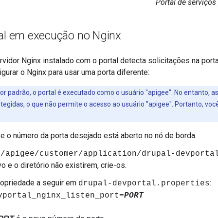
Portal de serviços
tal em execução no Nginx
rvidor Nginx instalado com o portal detecta solicitações na por
igurar o Nginx para usar uma porta diferente:
por padrão, o portal é executado como o usuário "apigee". No entanto, as
egidas, o que não permite o acesso ao usuário "apigee". Portanto, vo
se o número da porta desejado está aberto no nó de borda.
t/apigee/customer/application/drupal-devporta
o e o diretório não existirem, crie-os.
ropriedade a seguir em
:
drupal-devportal.properties
vportal_nginx_listen_port=
PORT