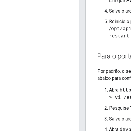
Em que
P
Salve o ar
Reinicie o 
/
opt/ap
restart
Para o por
Por padrão, o se
abaixo para conf
Abra
htt
> vi /e
Pesquise 
Salve o ar
Abra
dev