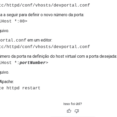
tc/httpd/conf/vhosts/devportal.conf
ha a seguir para definir o novo número da porta:
lHost *:80>
quivo.
em um editor:
portal.conf
tc/httpd/conf/vhosts/devportal.conf
úmero da porta na definição do host virtual com a porta desejada:
lHost *:
portNumber
>
quivo.
 Apache:
ce httpd restart
Isso foi útil?