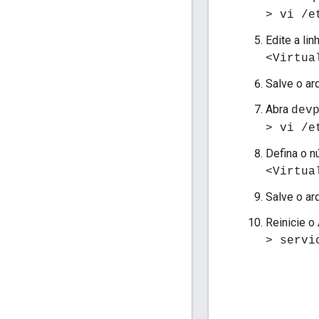
> vi /e
Edite a lin
<Virtua
Salve o ar
Abra
dev
> vi /e
Defina o n
<Virtua
Salve o ar
Reinicie o
> servi