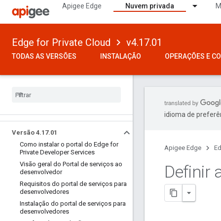
Apigee Edge
Nuvem privada
M
Edge for Private Cloud
v4.17.01
TODAS AS VERSÕES
INSTALAÇÃO
OPERAÇÕES E C
idioma de preferê
Versão 4
.
17
.
01
Como instalar o portal do Edge for
Apigee Edge
Ed
Private Developer Services
Visão geral do Portal de serviços ao
Definir
desenvolvedor
Requisitos do portal de serviços para
desenvolvedores
Instalação do portal de serviços para
desenvolvedores