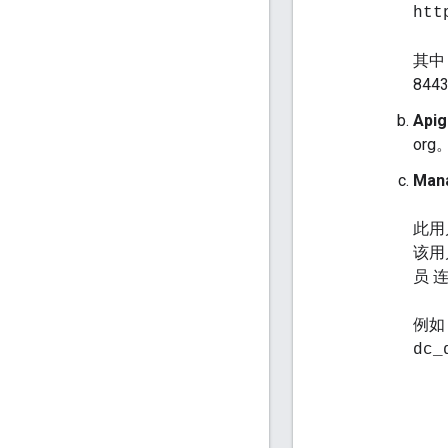
htt
其
844
Api
org
Man
此用
该用
员 
例如
dc_