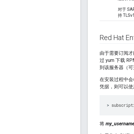
对于 SA
持 TLSv
Red Hat En
由于需要订阅才能
过 yum 下载 R
到该服务器（可
在安装过程中会检查
凭据，则可以使
>
subscript
将
my_usernam