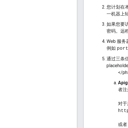
您计划在本
一机器上轻
如果您要访
密码。远程
Web 服
例如
por
通过三条信息
placeholde
</ph
Api
者注
对于
htt
或者