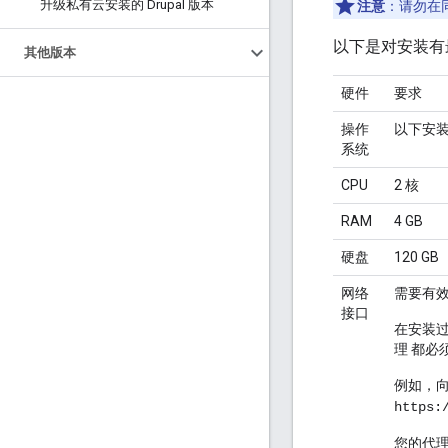
升级私有云安装的 Drupal 版本
注意
：请勿在同
以下是对安装有
其他版本
硬件
要求
操作
以下安
系统
CPU
2 核
RAM
4 GB
硬盘
120 GB
网络
需要有
接口
在安装过
理 都必
例如，
https:
您的代理