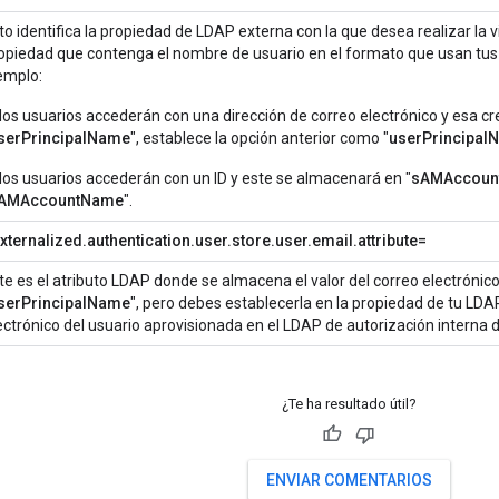
to identifica la propiedad de LDAP externa con la que desea realizar la v
opiedad que contenga el nombre de usuario en el formato que usan tus
emplo:
 los usuarios accederán con una dirección de correo electrónico y esa c
serPrincipalName
", establece la opción anterior como "
userPrincipal
 los usuarios accederán con un ID y este se almacenará en "
sAMAccoun
AMAccountName
".
ternalized.authentication.user.store.user.email.attribute=
te es el atributo LDAP donde se almacena el valor del correo electrónico 
serPrincipalName
", pero debes establecerla en la propiedad de tu LDA
ectrónico del usuario aprovisionada en el LDAP de autorización interna 
¿Te ha resultado útil?
ENVIAR COMENTARIOS