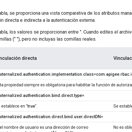
tabla, se proporciona una vista comparativa de los atributos ma
ón directa e indirecta a la autenticación externa.
tabla, los valores se proporcionan entre ". Cuando edites el arch
millas (" "), pero no incluyas las comillas reales.
nculación directa
Vincula
xternalized.authentication.implementation.class=com.apigee.rbac.
ta propiedad siempre es obligatoria para habilitar la función de autoriz
ternalized.authentication.bind.direct.type=
 establece en "
true
".
Se establ
xternalized.authentication.direct.bind.user.directDN=
 el nombre de usuario es una dirección de correo
No es obli