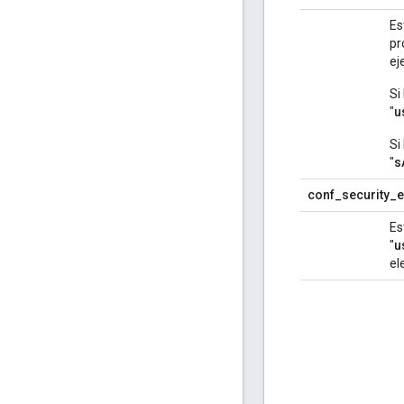
Es
pr
ej
Si
"
u
Si
"
s
conf_security_ex
Es
"
u
el