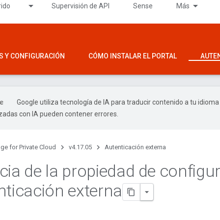
rido
Supervisión de API
Sense
Más
S Y CONFIGURACIÓN
CÓMO INSTALAR EL PORTAL
AUTE
Google utiliza tecnología de IA para traducir contenido a tu idioma
izadas con IA pueden contener errores.
ge for Private Cloud
v4.17.05
Autenticación externa
cia de la propiedad de configu
nticación externa