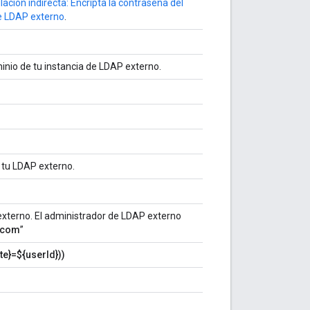
lación indirecta: Encripta la contraseña del
e LDAP externo
.
ominio de tu instancia de LDAP externo.
 tu LDAP externo.
 externo. El administrador de LDAP externo
=com
”
te}=${userId}))