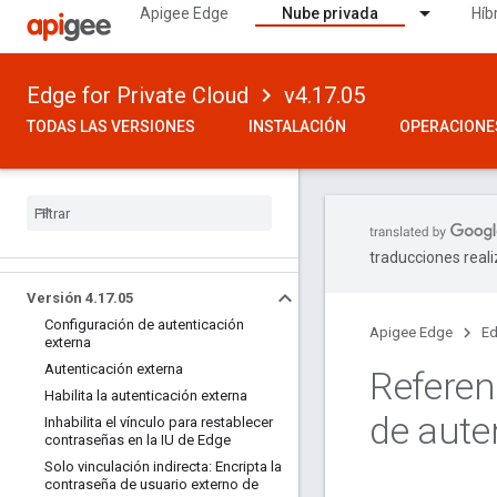
Apigee Edge
Nube privada
Híb
Edge for Private Cloud
v4.17.05
TODAS LAS VERSIONES
INSTALACIÓN
OPERACIONE
traducciones real
Versión 4
.
17
.
05
Configuración de autenticación
Apigee Edge
Ed
externa
Autenticación externa
Referen
Habilita la autenticación externa
de aute
Inhabilita el vínculo para restablecer
contraseñas en la IU de Edge
Solo vinculación indirecta: Encripta la
contraseña de usuario externo de