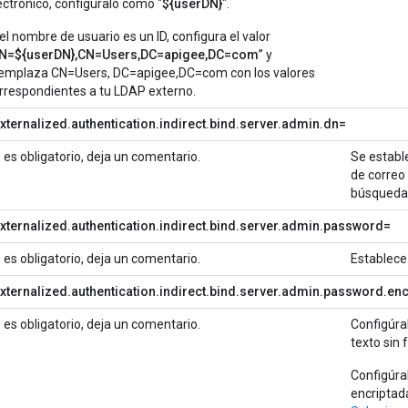
ectrónico, configúralo como "
${userDN}
".
 el nombre de usuario es un ID, configura el valor
N=${userDN},CN=Users,DC=apigee,DC=com
” y
emplaza CN=Users, DC=apigee,DC=com con los valores
rrespondientes a tu LDAP externo.
xternalized.authentication.indirect.bind.server.admin.dn=
 es obligatorio, deja un comentario.
Se establ
de correo 
búsqueda 
xternalized.authentication.indirect.bind.server.admin.password=
 es obligatorio, deja un comentario.
Establece 
xternalized.authentication.indirect.bind.server.admin.password.en
 es obligatorio, deja un comentario.
Configúra
texto si
Configúra
encripta