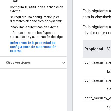
LDAP
Configura TLS
/
SSL con autenticación
En la siguiente 
externa
para la vinculaci
Se requiere una configuración para
diferentes credenciales de sysadmin
En la siguiente 
Inhabilitar la autenticación externa
el valor entre co
Información sobre los flujos de
autenticación y autorización de Edge
Referencia de la propiedad de
configuración de autenticación
Propiedad
Vi
externa
conf_security_e
Otras versiones
Es
conf_security_ex
Se
conf_security_e
Si