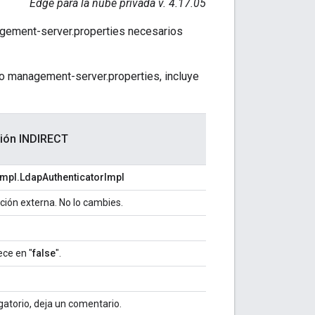
Edge para la nube privada v. 4.17.05
nagement-server.properties necesarios
ivo management-server.properties, incluye
ción INDIRECT
impl.LdapAuthenticatorImpl
ación externa. No lo cambies.
ece en "
false
".
gatorio, deja un comentario.