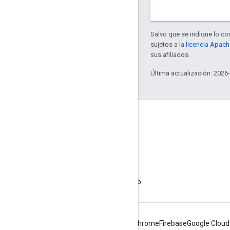
Salvo que se indique lo con
sujetos a la
licencia Apach
sus afiliados.
Última actualización: 2026
Acerca de Apigee
We're part of Google
Eventos
Socios
Libros electrónicos y transmisiones web
Android
Chrome
Firebase
Google Cloud