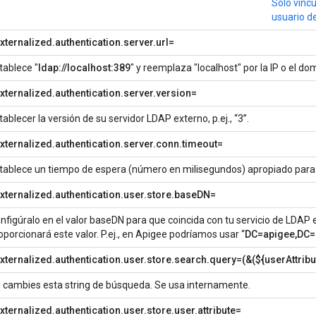
Solo vincu
usuario d
ternalized.authentication.server.url=
tablece "
ldap://localhost:389
" y reemplaza "localhost" por la IP o el d
xternalized.authentication.server.version=
tablecer la versión de su servidor LDAP externo, p.ej., “3”.
xternalized.authentication.server.conn.timeout=
tablece un tiempo de espera (número en milisegundos) apropiado para
xternalized.authentication.user.store.baseDN=
nfigúralo en el valor baseDN para que coincida con tu servicio de LDAP
oporcionará este valor. P.ej., en Apigee podríamos usar “
DC=apigee,DC
xternalized.authentication.user.store.search.query=(&(${userAttribu
 cambies esta string de búsqueda. Se usa internamente.
ternalized.authentication.user.store.user.attribute=