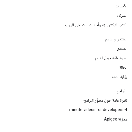
الأحداث
الشركاء
الكتب الإلكترونيّة وأحداث البث على الويب
المنتدى والدعم
المنتدى
نظرة عامّة حول الدعم
الحالة
بوّابة الدعم
المَراجع
نظرة عامة حول مطوِّر البرامج
4-minute videos for developers
مدوّنة Apigee