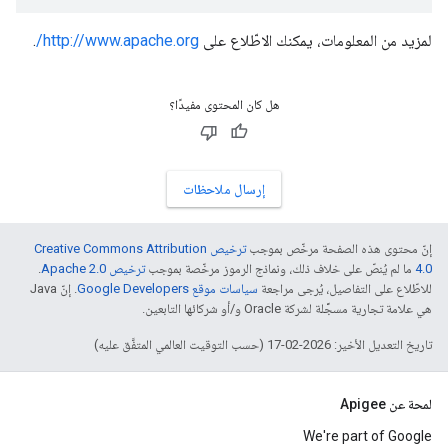
لمزيد من المعلومات، يمكنك الاطّلاع على
http://www.apache.org/
.
هل كان المحتوى مفيدًا؟
إرسال ملاحظات
إنّ محتوى هذه الصفحة مرخّص بموجب
ترخيص Creative Commons Attribution
4.0‏
ما لم يُنصّ على خلاف ذلك، ونماذج الرموز مرخّصة بموجب
ترخيص Apache 2.0‏
.
للاطّلاع على التفاصيل، يُرجى مراجعة
سياسات موقع Google Developers‏
. إنّ Java
هي علامة تجارية مسجَّلة لشركة Oracle و/أو شركائها التابعين.
تاريخ التعديل الأخير: 2026-02-17 (حسب التوقيت العالمي المتفَّق عليه)
لمحة عن Apigee
We're part of Google