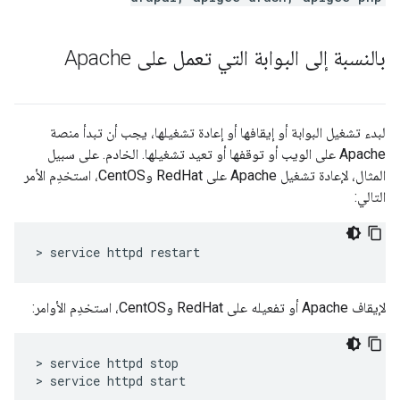
بالنسبة إلى البوابة التي تعمل على Apache
لبدء تشغيل البوابة أو إيقافها أو إعادة تشغيلها، يجب أن تبدأ منصة
Apache على الويب أو توقفها أو تعيد تشغيلها. الخادم. على سبيل
المثال، لإعادة تشغيل Apache على RedHat وCentOS، استخدِم الأمر
التالي:
> service httpd restart
لإيقاف Apache أو تفعيله على RedHat وCentOS، استخدِم الأوامر:
> service httpd stop

> service httpd start