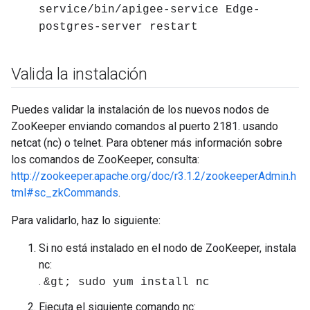
service/bin/apigee-service Edge-
postgres-server restart
Valida la instalación
Puedes validar la instalación de los nuevos nodos de
ZooKeeper enviando comandos al puerto 2181. usando
netcat (nc) o telnet. Para obtener más información sobre
los comandos de ZooKeeper, consulta:
http://zookeeper.apache.org/doc/r3.1.2/zookeeperAdmin.h
tml#sc_zkCommands
.
Para validarlo, haz lo siguiente:
Si no está instalado en el nodo de ZooKeeper, instala
nc:
.
&gt; sudo yum install nc
Ejecuta el siguiente comando nc: