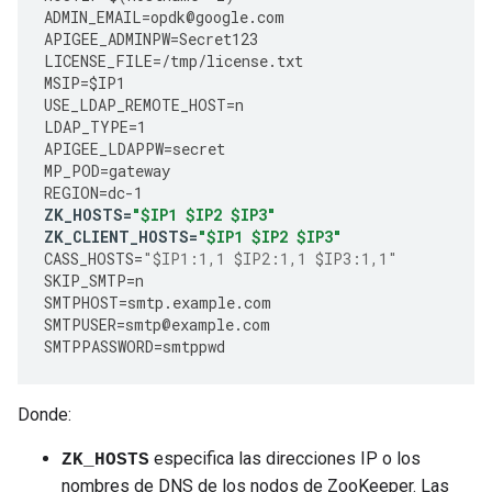
ADMIN_EMAIL
=
opdk
@
google
.
com
APIGEE_ADMINPW
=
Secret123
LICENSE_FILE
=
/tmp/license.txt 
MSIP
=
$IP1
USE_LDAP_REMOTE_HOST
=
n
LDAP_TYPE
=
1
APIGEE_LDAPPW
=
secret
MP_POD
=
gateway
REGION
=
dc
-
1
ZK_HOSTS
=
"$IP1 $IP2 $IP3"
ZK_CLIENT_HOSTS
=
"$IP1 $IP2 $IP3"
CASS_HOSTS
=
"$IP1:1,1 $IP2:1,1 $IP3:1,1"
SKIP_SMTP
=
n
SMTPHOST
=
smtp
.
example
.
com
SMTPUSER
=
smtp
@
example
.
com
SMTPPASSWORD
=
smtppwd
Donde:
especifica las direcciones IP o los
ZK_HOSTS
nombres de DNS de los nodos de ZooKeeper. Las