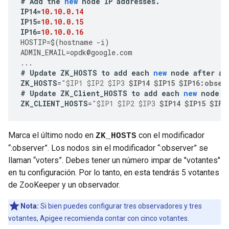
#
Add
the
new
node
IP
addresses
.
IP14
=
10.10.0.14
IP15
=
10.10.0.15
IP16
=
10.10.0.16
HOSTIP
=
$
(
hostname
-
i
)
ADMIN_EMAIL
=
opdk
@
google
.
com
...
#
Update
ZK_HOSTS
to
add
each
new
node
after
an
ZK_HOSTS
=
"$IP1 $IP2 $IP3 
$IP14 $IP15 $IP16:obser
#
Update
ZK_Client_HOSTS
to
add
each
new
node
a
ZK_CLIENT_HOSTS
=
"$IP1 $IP2 $IP3 
$IP14 $IP15 $IP1
Marca el último nodo en
con el modificador
ZK_HOSTS
“:observer”. Los nodos sin el modificador “:observer” se
llaman “voters”. Debes tener un número impar de "votantes"
en tu configuración. Por lo tanto, en esta tendrás 5 votantes
de ZooKeeper y un observador.
Nota:
Si bien puedes configurar tres observadores y tres
votantes, Apigee recomienda contar con cinco votantes.