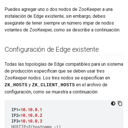
Puedes agregar uno o dos nodos de ZooKeeper a una
instalación de Edge existente; sin embargo, debes
asegúrate de tener siempre un número impar de nodos
votantes de ZooKeeper, como se describe a continuación.
Configuración de Edge existente
Todas las topologías de Edge compatibles para un sistema
de producción especifican que se deben usar tres
ZooKeeper nodos. Los tres nodos se especifican en
y
en el archivo de
ZK_HOSTS
ZK_CLIENT_HOSTS
configuración, como se muestra a continuación:
IP1
=
10.10.0.1
IP2
=
10.10.0.2
IP3
=
10.10.0.3
HOSTIP
=
$
(
hostname
-
i
)