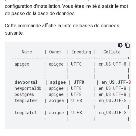
configuration d'installation. Vous êtes invité à saisir le mot
de passe de la base de données.
Cette commande affiche la liste de bases de données
suivante:
Name
|
Owner
|
Encoding
|
Collate
|
-------------+--------+----------+-------------+--
apigee
|
apigee
|
UTF8
|
en_US
.
UTF
-
8
|
e
|
|
|
|
|
|
|
|
devportal
|
apigee
|
UTF8
|
en_US
.
UTF
-
8
|
newportaldb
|
apigee
|
UTF8
|
en_US
.
UTF
-
8
|
e
postgres
|
apigee
|
UTF8
|
en_US
.
UTF
-
8
|
e
template0
|
apigee
|
UTF8
|
en_US
.
UTF
-
8
|
|
|
|
|
template1
|
apigee
|
UTF8
|
en_US
.
UTF
-
8
|
|
|
|
|