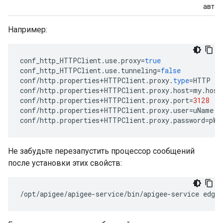
автор
Например:
conf_http_HTTPClient
.
use
.
proxy
=
true
conf_http_HTTPClient
.
use
.
tunneling
=
false
conf
/
http
.
properties
+
HTTPClient
.
proxy
.
type
=
HTTP
conf
/
http
.
properties
+
HTTPClient
.
proxy
.
host
=
my
.
host
conf
/
http
.
properties
+
HTTPClient
.
proxy
.
port
=
3128
conf
/
http
.
properties
+
HTTPClient
.
proxy
.
user
=
uName
conf
/
http
.
properties
+
HTTPClient
.
proxy
.
password
=
pWo
Не забудьте перезапустить процессор сообщений
после установки этих свойств:
/opt/apigee/apigee-service/bin/apigee-service edge