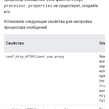
message-
не существует, создайте
processor.properties
его.
Установите следующие свойства для настройки
процессора сообщений:
Свойство
Опис
Указы
conf_http_HTTPClient.use.proxy
все п
серве
испол
прямо
(по у
)
true
испол
по ум
false