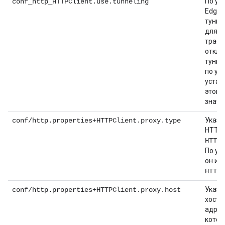
По ум
conf_http_HTTPClient.use.tunneling
Edge 
тунне
для в
трафи
отклю
тунне
по ум
устан
этого
знач
Указы
conf/http.properties+HTTPClient.proxy.type
HTTP-
HTTP
По ум
он ис
.
HTTP
Указы
conf/http.properties+HTTPClient.proxy.host
хоста 
адрес
котор