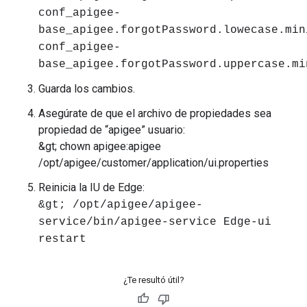
conf_apigee-
base_apigee.forgotPassword.lowecase.min
conf_apigee-
base_apigee.forgotPassword.uppercase.mi
Guarda los cambios.
Asegúrate de que el archivo de propiedades sea
propiedad de “apigee” usuario:
&gt; chown apigee:apigee
/opt/apigee/customer/application/ui.properties
Reinicia la IU de Edge:
&gt; /opt/apigee/apigee-
service/bin/apigee-service Edge-ui
restart
¿Te resultó útil?