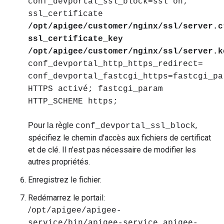
conf_devportal_ssl_block=ssl on;
ssl_certificate
/opt/apigee/customer/nginx/ssl/server.c
ssl_certificate_key
/opt/apigee/customer/nginx/ssl/server.k
conf_devportal_http_https_redirect=
conf_devportal_fastcgi_https=fastcgi_pa
HTTPS activé; fastcgi_param
HTTP_SCHEME https;
,
Pour la règle
conf_devportal_ssl_block
spécifiez le chemin d'accès aux fichiers de certificat
et de clé. Il n'est pas nécessaire de modifier les
autres propriétés.
Enregistrez le fichier.
Redémarrez le portail:
/
opt/apigee/apigee-
service/bin/apigee-service apigee-