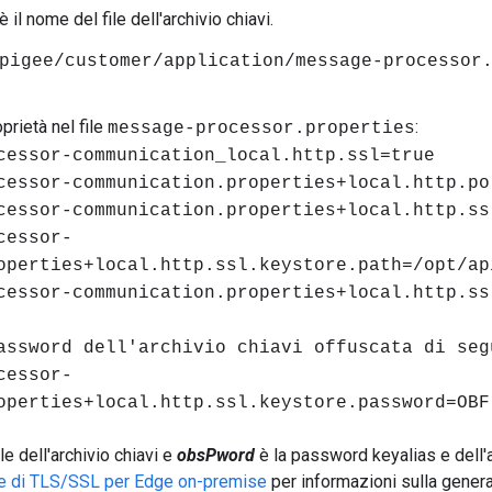
è il nome del file dell'archivio chiavi.
pigee/customer/application/message-processor
prietà nel file
:
message-processor.properties
cessor-communication_local.http.ssl=true
cessor-communication.properties+local.http.po
cessor-communication.properties+local.http.ss
cessor-
operties+local.http.ssl.keystore.path=/opt/ap
cessor-communication.properties+local.http.ss
assword dell'archivio chiavi offuscata di seg
cessor-
operties+local.http.ssl.keystore.password=OBF
ile dell'archivio chiavi e
obsPword
è la password keyalias e dell'a
e di TLS/SSL per Edge on-premise
per informazioni sulla gener