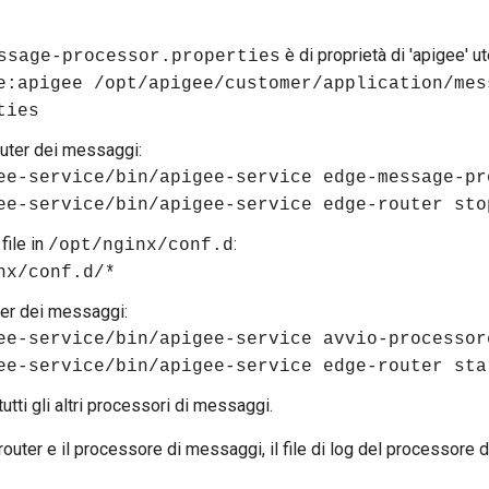
è di proprietà di 'apigee' ut
ssage-processor.properties
e:apigee /opt/apigee/customer/application/mes
ties
router dei messaggi:
ee-service/bin/apigee-service edge-message-pr
ee-service/bin/apigee-service edge-router sto
 file in
:
/opt/nginx/conf.d
nx/conf.d/*
uter dei messaggi:
ee-service/bin/apigee-service avvio-processor
ee-service/bin/apigee-service edge-router sta
tutti gli altri processori di messaggi.
l router e il processore di messaggi, il file di log del processor