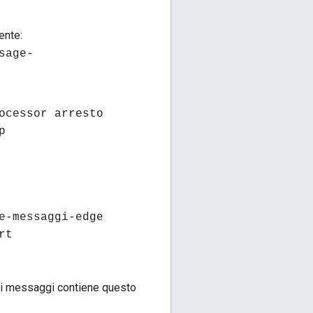
ente:
sage-
ocessor arresto
p
e-messaggi-edge
rt
e di messaggi contiene questo