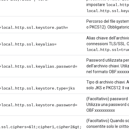
impostare
local.http
local.http.ssl.key
Percorso del file system
o PKCS12). Obbligatori
+local.http.ssl.keystore.path=
Alias chiave dell'archivi
connessioni TLS/SSL. O
+local.http.ssl.keyalias=
local.http.ssl=tru
Password utilizzata per 
dell'archivio chiavi. Ut
+local.http.ssl.keyalias.password=
nel formato OBF:xxxxxx
Tipo di archivio chiavi
solo JKS e PKCS12. Il va
+local.http.ssl.keystore.type=jks
(Facoltativo) password o
Utilizza una password 
+local.http.ssl.keystore.password=
OBF:xxxxxxxxxx
(Facoltativo) Quando s
consentite solo le crit
.ssl.ciphers=&lt;cipher1,cipher2&gt;