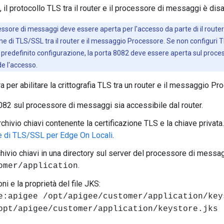
il protocollo TLS tra il router e il processore di messaggi è disa
ssore di messaggi deve essere aperta per l'accesso da parte di il router p
ne di TLS/SSL tra il router e il messaggio Processore. Se non configuri TLS
 predefinito configurazione, la porta 8082 deve essere aperta sul proces
de l'accesso.
 per abilitare la crittografia TLS tra un router e il messaggio Pr
8082 sul processore di messaggi sia accessibile dal router.
rchivio chiavi contenente la certificazione TLS e la chiave privata.
e di TLS/SSL per Edge On Locali
.
archivio chiavi in una directory sul server del processore di mes
.
omer/application
ni e la proprietà del file JKS:
e:apigee /opt/apigee/customer/application/key
opt/apigee/customer/application/keystore.jks