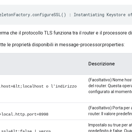
eletonFactory
.
configureSSL
()
:
Instantiating
Keystore
o
ma che il protocollo TLS funziona tra il router e il processore 
tte le proprietà disponibili in message-processor.properties:
Descrizione
(Facoltativo) Nome host
del router. Questa oper
.host=&lt;localhost o l'indirizzo
configurato al momento 
(Facoltativo) Porta per 
router. Il valore predefi
+local.http.port=8998
Impostalo su true per at
predefinito è false. Qu
.ssl=&lt;false | vero>