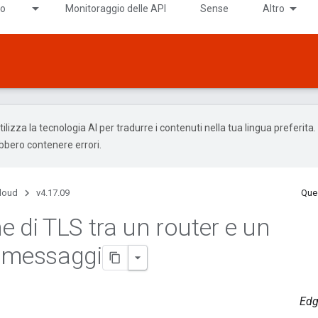
do
Monitoraggio delle API
Sense
Altro
ilizza la tecnologia AI per tradurre i contenuti nella tua lingua preferita.
ebbero contenere errori.
Cloud
v4.17.09
Ques
e di TLS tra un router e un
i messaggi
Edg