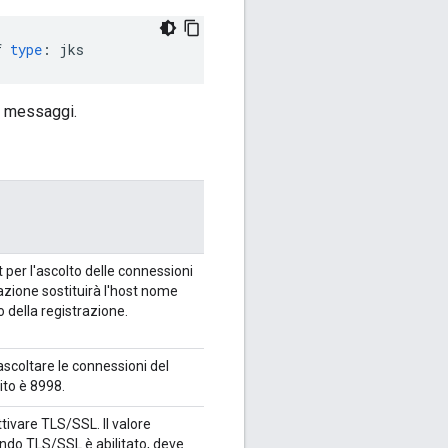
f
type
:
jks
di messaggi.
 per l'ascolto delle connessioni
azione sostituirà l'host nome
della registrazione.
ascoltare le connessioni del
nito è 8998.
tivare TLS/SSL. Il valore
ando TLS/SSL è abilitato, deve