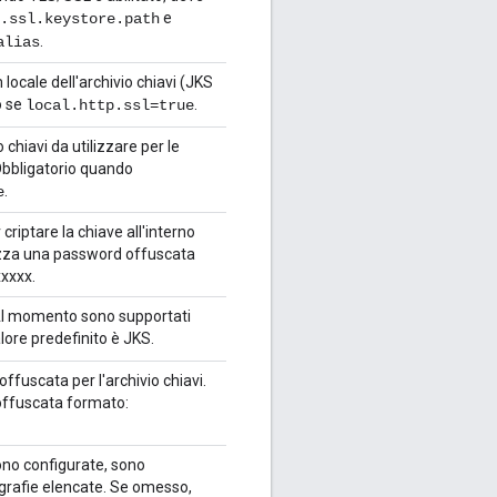
e
.ssl.keystore.path
.
alias
 locale dell'archivio chiavi (JKS
o se
.
local.http.ssl=true
o chiavi da utilizzare per le
bbligatorio quando
.
e
criptare la chiave all'interno
ilizza una password offuscata
xxxx.
. Al momento sono supportati
lore predefinito è JKS.
ffuscata per l'archivio chiavi.
offuscata formato:
ono configurate, sono
tografie elencate. Se omesso,