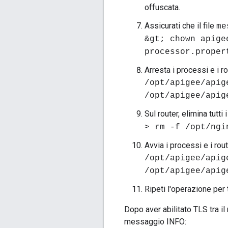
offuscata.
Assicurati che il file
me
&gt; chown apige
processor.proper
Arresta i processi e i 
/opt/apigee/apig
/opt/apigee/apig
Sul router, elimina tutti i
> rm -f /opt/ngi
Avvia i processi e i ro
/opt/apigee/apig
/opt/apigee/apig
Ripeti l'operazione per 
Dopo aver abilitato TLS tra i
messaggio INFO: