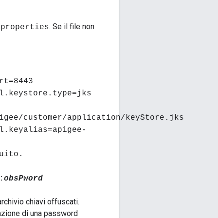
. Se il file non
.properties
rt=8443
l.keystore.type=jks
igee/customer/application/keyStore.jks
l.keyalias=apigee-
uito.
:
obsPword
rchivio chiavi offuscati.
azione di una password