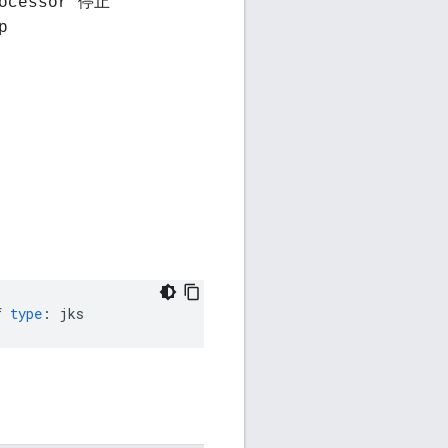
rocessor 停止
p
f
type
:
jks