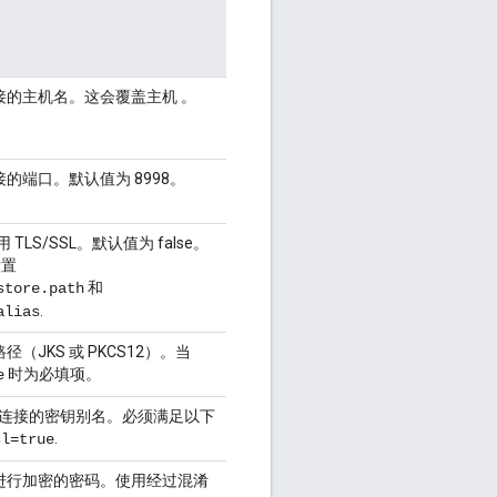
接的主机名。这会覆盖主机 。
的端口。默认值为 8998。
 TLS/SSL。默认值为 false。
设置
和
store.path
.
alias
（JKS 或 PKCS12）。当
时为必填项。
e
SL 连接的密钥别名。必须满足以下
.
sl=true
进行加密的密码。使用经过混淆