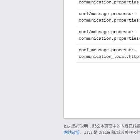
communication.properties
conf/message-processor-
communication.properties
conf/message-processor-
communication.properties
conf_message-processor-
communication_local.http
如未另行说明，那么本页面中的内容已根
网站政策
。Java 是 Oracle 和/或其关