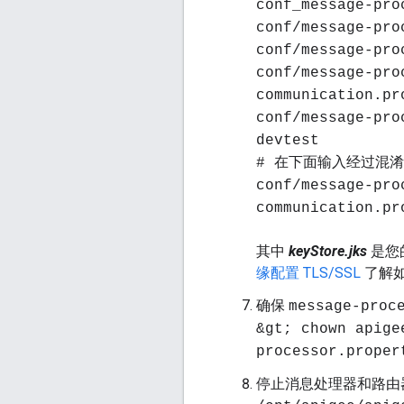
conf_message-pro
conf/message-pro
conf/message-pro
conf/message-pro
communication.pr
conf/message-pro
devtest
# 在下面输入经过混
conf/message-pro
communication.pr
其中
keyStore.jks
是您
缘配置 TLS/SSL
了解
确保
message-proc
&gt; chown apige
processor.proper
停止消息处理器和路由