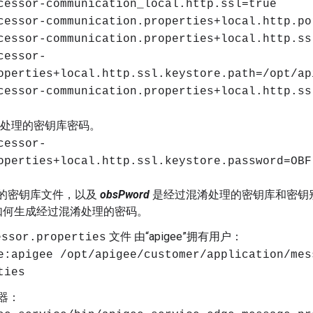
cessor-communication_local.http.ssl=true
cessor-communication.properties+local.http.po
cessor-communication.properties+local.http.ss
cessor-
operties+local.http.ssl.keystore.path=/opt/ap
cessor-communication.properties+local.http.ss
淆处理的密钥库密码。
cessor-
operties+local.http.ssl.keystore.password=OBF
的密钥库文件，以及
obsPword
是经过混淆处理的密钥库和密钥
如何生成经过混淆处理的密码。
文件 由“apigee”拥有用户：
essor.properties
e:apigee /opt/apigee/customer/application/mes
ties
器：