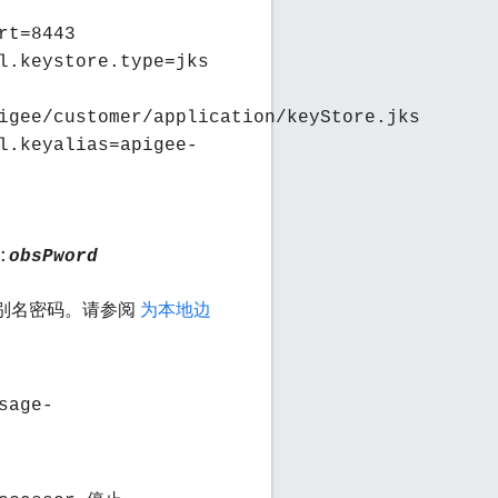
rt=8443
l.keystore.type=jks
igee/customer/application/keyStore.jks
l.keyalias=apigee-
:
obsPword
别名密码。请参阅
为本地边
sage-