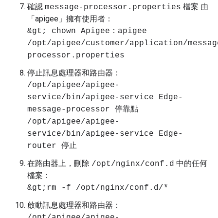
確認
檔案 由
message-processor.properties
「apigee」擁有使用者：
&gt; chown Apigee：apigee
/opt/apigee/customer/application/messag
processor.properties
停止訊息處理器和路由器：
/opt/apigee/apigee-
service/bin/apigee-service Edge-
message-processor 停靠點
/opt/apigee/apigee-
service/bin/apigee-service Edge-
router 停止
在路由器上，刪除
中的任何
/opt/nginx/conf.d
檔案：
&gt;rm -f /opt/nginx/conf.d/*
啟動訊息處理器和路由器：
/opt/apigee/apigee-