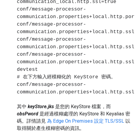
communication_local.http.ssl=true
conf/message-processor-
communication.properties+local.http.por
conf/message-processor-
communication.properties+local.http.ssl
conf/message-processor-
communication.properties+local.http.ssl
conf/message-processor-
communication.properties+local.http.ssl
devtest
# 在下方輸入經模糊化的 KeyStore 密碼。
conf/message-processor-
communication.properties+local.http.ssl
其中
keyStore.jks
是您的 KeyStore 檔案，而
obsPword
是經過模糊處理的 KeyStore 和 Keyalias 密
碼。詳情請見
為 Edge On Premises 設定 TLS/SSL
以
取得關於產生模糊密碼的資訊。