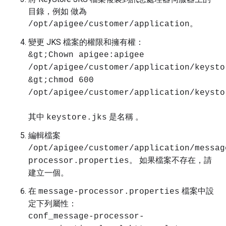
目錄，例如 做為
。
/opt/apigee/customer/application
變更 JKS 檔案的權限和擁有權：
&gt;Chown apigee:apigee
/opt/apigee/customer/application/keysto
&gt;chmod 600
/opt/apigee/customer/application/keysto
其中
是名稱 。
keystore.jks
編輯檔案
/opt/apigee/customer/application/messag
。 如果檔案不存在，請
processor.properties
建立一個。
在
檔案中設
message-processor.properties
定下列屬性：
conf_message-processor-