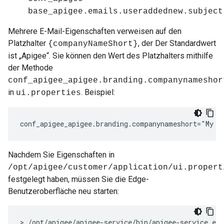
base_apigee.emails.useraddednew.subject
Mehrere E-Mail-Eigenschaften verweisen auf den
Platzhalter
, der Der Standardwert
{companyNameShort}
ist „Apigee“. Sie können den Wert des Platzhalters mithilfe
der Methode
conf_apigee_apigee.branding.companynameshor
in
. Beispiel:
ui.properties
conf_apigee_apigee.branding.companynameshort="My C
Nachdem Sie Eigenschaften in
/opt/apigee/customer/application/ui.propert
festgelegt haben, müssen Sie die Edge-
Benutzeroberfläche neu starten:
> /opt/apigee/apigee-service/bin/apigee-service edg