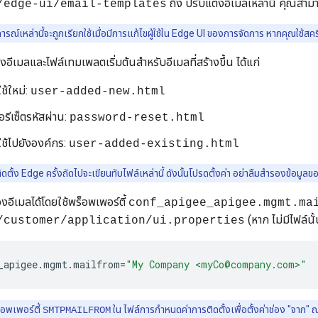
ถึง ปรับแต่งอีเมลเหล่านี้ คุณสาม
/edge-ui/email-templates
ารณ์เหล่านี้จะถูกเรียกใช้เมื่อมีการแก้ไขผู้ใช้ใน Edge UI ของการจัดการ หากคุณใช้สคริป
่งอีเมลและไฟล์เทมเพลตเริ่มต้นสำหรับอีเมลที่สร้างขึ้น ได้แก่
ใช้ใหม่:
user-added-new.html
ู่ขอรีเซ็ตรหัสผ่าน:
password-reset.html
้ใช้ไปยังองค์กร:
user-added-existing.html
ดตั้ง Edge ครั้งถัดไปจะเขียนทับไฟล์เหล่านี้ ดังนั้นโปรดตั้งค่า อย่าลืมสำรองข้อมูล
องอีเมลได้โดยใช้พร็อพเพอร์ตี้
conf_apigee_apigee.mgmt.ma
(หาก ไม่มีไฟล์นั้
/customer/application/ui.properties
_apigee
.
mgmt
.
mailfrom
=
"My Company <myCo@company.com>"
็อพเพอร์ตี้
ใน ไฟล์การกำหนดค่าการติดตั้งเพื่อตั้งค่าช่อง "จาก" ณ 
SMTPMAILFROM