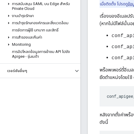
การสนับสนุน SAML บน Edge สําหรับ
เมื่อติดตั้ง โปรดดู
ข้อ
Private Cloud
เรื่องของอีเมลปรั
งานบํารุงรักษา
การบํารุงรักษาองค์กรและสิ่งแวดล้อม
(หากไม่มีไฟล์นั้นอย
การจัดการผู้ใช้ บทบาท และสิทธิ์
conf_ap
การสํารองและคืนค่า
Monitoring
conf_ap
การอัปโหลดข้อมูลการเข้าชม API ไปยัง
Apigee - รุ่นเบต้า
conf_ap
พร็อพเพอร์ตี้อีเ
เวอร์ชันอื่นๆ
ยึดตำแหน่งโดยใช้
conf_apigee
หลังจากตั้งค่าพร็
ดังนี้