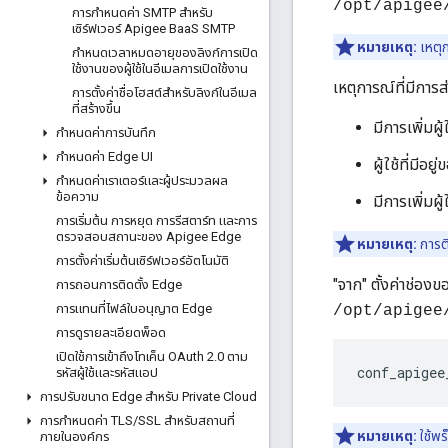
/opt/apigee
การกําหนดค่า SMTP สําหรับ
เซิร์ฟเวอร์ Apigee Baa
S SMTP
หมายเหตุ:
เหตุก
กําหนดเวลาหมดอายุของลิงก์การเปิด
ใช้งานของผู้ใช้ในอีเมลการเปิดใช้งาน
เหตุการณ์ที่มีการส
การตั้งค่าชื่อโฮสต์สําหรับลิงก์ในอีเมล
ที่สร้างขึ้น
มีการเพิ่มผู้
กําหนดค่าการบันทึก
กําหนดค่า Edge UI
ผู้ใช้ที่มีอย
กําหนดค่าเราเตอร์และผู้ประมวลผล
ข้อความ
มีการเพิ่มผู
การเริ่มต้น การหยุด การรีสตาร์ท และการ
ตรวจสอบสถานะของ Apigee Edge
หมายเหตุ:
การติ
การตั้งค่าเริ่มต้นเซิร์ฟเวอร์อัตโนมัติ
"จาก" ตั้งค่าช่องข
การถอนการติดตั้ง Edge
การแทนที่ไฟล์ใบอนุญาต Edge
/opt/apigee
การดูรายละเอียดพ็อด
เปิดใช้การเข้าถึงโทเค็น OAuth 2
.
0 ตาม
conf_apigee
รหัสผู้ใช้และรหัสแอป
การปรับขนาด Edge สําหรับ Private Cloud
การกําหนดค่า TLS
/
SSL สําหรับสถานที่
หมายเหตุ:
ใช้พร
ภายในองค์กร