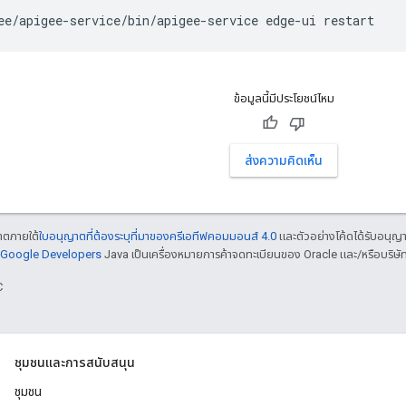
ee/apigee-service/bin/apigee-service edge-ui restart
ข้อมูลนี้มีประโยชน์ไหม
ส่งความคิดเห็น
ญาตภายใต้
ใบอนุญาตที่ต้องระบุที่มาของครีเอทีฟคอมมอนส์ 4.0
และตัวอย่างโค้ดได้รับอนุญ
์ Google Developers
Java เป็นเครื่องหมายการค้าจดทะเบียนของ Oracle และ/หรือบริษัท
C
ชุมชนและการสนับสนุน
ชุมชน