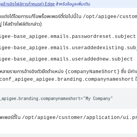
มูลอ้างอิงไฟล์การกำหนดค่า Edge
สำหรับข้อมูลเพิ่มเติม
บแต่งได้โดยการแก้ไขพร็อพเพอร์ตี้ต่อไปนี้ใน
/opt/apigee/custo
ู่ ให้สร้างไฟล์ดังกล่าว):
igee-base_apigee.emails.passwordreset.subject
igee-base_apigee.emails.useraddedexisting.sub
igee-base_apigee.emails.useraddednew.subject
มลหลายรายการอ้างอิงตัวยึดตำแหน่ง
ซึ่ง มีค
{companyNameShort}
conf_apigee_apigee.branding.companynameshort
_apigee.branding.companynameshort="My Company"
อพเพอร์ตี้ใน
/opt/apigee/customer/application/ui.p