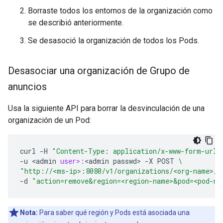
Borraste todos los entornos de la organización como
se describió anteriormente.
Se desasoció la organización de todos los Pods.
Desasociar una organización de Grupo de
anuncios
Usa la siguiente API para borrar la desvinculación de una
organización de un Pod:
curl
-
H
"Content-Type: application/x-www-form-urle
-
u
<
admin
user>:
<
admin
passwd
>
-
X
POST
\
"http://<ms-ip>:8080/v1/organizations/<org-name>/p
-
d
"action=remove&region=<region-name>&pod=<pod-na
Nota:
Para saber qué región y Pods está asociada una