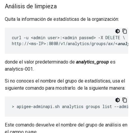
Análisis de limpieza
Quita la información de estadísticas de la organización:
curl -u <admin user>:<admin passwd> -X DELETE \

http://<ms-IP>:8080/v1/analytics/groups/ax/<
analyt
donde el valor predeterminado de
analytics_group
es
analytics-001.
Si no conoces el nombre del grupo de estadísticas, usa el
siguiente comando para mostrarlo. de la siguiente manera:
> apigee-adminapi.sh analytics groups list --admin
Este comando devuelve el nombre del grupo de análisis en
el campo
.
name