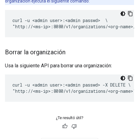
organización ejecuta el siguiente comando:
curl -u <admin user>:<admin passwd>  \

"http://<ms-ip>:8080/v1/organizations/<org-name>/p
Borrar la organización
Usa la siguiente API para borrar una organización:
curl -u <admin user>:<admin passwd> -X DELETE \

"http://<ms-ip>:8080/v1/organizations/<org-name>" 
¿Te resultó útil?