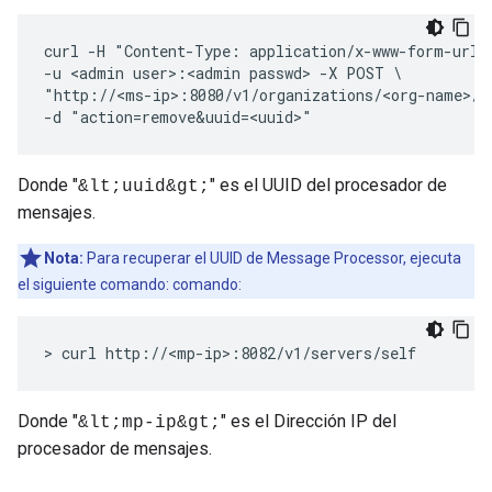
curl -H "Content-Type: application/x-www-form-urlen
-u <admin user>:<admin passwd> -X POST \

"http://<ms-ip>:8080/v1/organizations/<org-name>/e
-d "action=remove&uuid=<uuid>"
Donde "
" es el UUID del procesador de
&lt;uuid&gt;
mensajes.
Nota:
Para recuperar el UUID de Message Processor, ejecuta
el siguiente comando: comando:
> curl http://<mp-ip>:8082/v1/servers/self
Donde "
" es el Dirección IP del
&lt;mp-ip&gt;
procesador de mensajes.