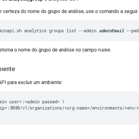
r certeza do nome do grupo de análise, use o comando a seguir p
minapi.sh analytics groups list --admin 
adminEmail
 --pwd
etorna o nome do grupo de análise no campo
.
name
biente
PI para excluir um ambiente:
min user>:<admin passwd> \

ip>:8080/v1/organizations/<org-name>/environments/<env-n