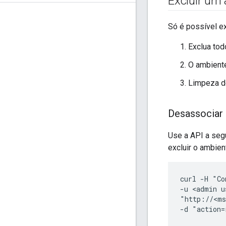
Excluir um
Só é possível e
Exclua tod
O ambient
Limpeza d
Desassociar
Use a API a seg
excluir o ambie
curl -H "Co
-u <admin u
"http://<ms
-d "action=