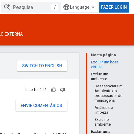
/
FAZER LOGIN
ÃO EXTERNA
Nesta página
Excluir um host
virtual
Excluir um
ambiente
Desassociar um
Isso foi útil?
Ambiente do
processador de
mensagens
ENVIE COMENTÁRIOS
Análise de
limpeza
Excluir o
ambiente
Excluir uma