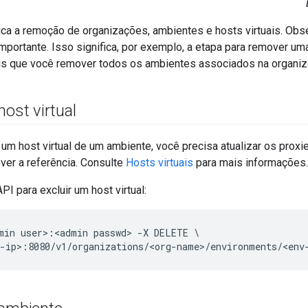
ica a remoção de organizações, ambientes e hosts virtuais. O
mportante. Isso significa, por exemplo, a etapa para remover u
s que você remover todos os ambientes associados na organiz
host virtual
 um host virtual de um ambiente, você precisa atualizar os proxi
over a referência. Consulte
Hosts virtuais
para mais informações.
PI para excluir um host virtual:
min user>:<admin passwd> -X DELETE \

-ip>:8080/v1/organizations/<org-name>/environments/<env