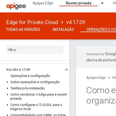
Apigee Edge
Nuvem privada
H
Edge for Private Cloud
v4.17.09
TODAS AS VERSÕES
INSTALAÇÃO
OPERAÇÕES E C
idioma de preferê
Versão 4
.
17
.
09
Operações e configuração
Apigee Edge
Ed
Sobre operações e configuração
Como ex
Tarefas pós-instalação
Como escalonar o Edge para a nuvem
organiz
privada
Como configurar o TLS
/
SSL para o
Edge no local
Compatibilidade com SAML no Edge