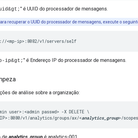
" é UUID do processador de mensagens.
uid&gt;
para recuperar o UUID do processador de mensagens, execute o seguin
://<mp-ip>:8082/v1/servers/self
" é Endereço IP do processador de mensagens.
p-ip&gt;
impeza
ões de análise sobre a organização:
min user>:<admin passwd> -X DELETE \

IP>:8080/v1/analytics/groups/ax/<
analytics_group
>/scope
o de
analytics_group
é analytics-001.