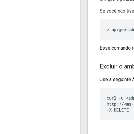
Se você não tive
> apigee-ad
Esse comando r
Excluir o am
Use a seguinte A
curl -u <ad
http://<ms-
-X DELETE