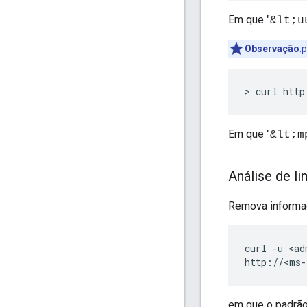
Em que "
&lt;u
Observação
:
> curl http
Em que "
&lt;m
Análise de l
Remova informaç
curl -u <ad
http://<ms-
em que o padrã