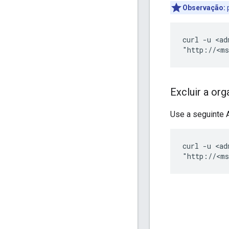
Observação:
p
curl -u <ad
"http://<ms
Excluir a or
Use a seguinte A
curl -u <ad
"http://<ms