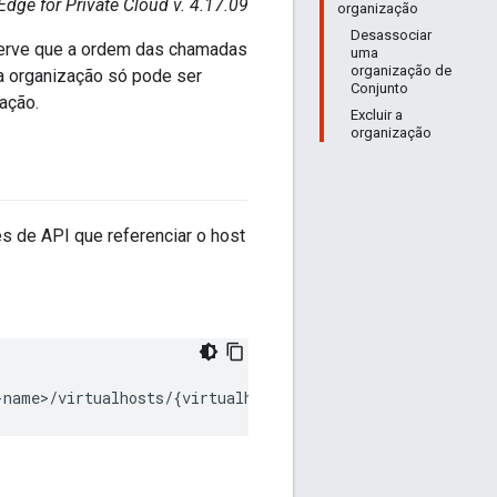
Edge for Private Cloud v. 4.17.09
organização
Desassociar
bserve que a ordem das chamadas
uma
organização de
ma organização só pode ser
Conjunto
ação.
Excluir a
organização
es de API que referenciar o host
-name>/virtualhosts/{virtualhost_name}" 