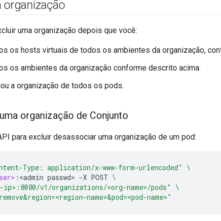
a organização
xcluir uma organização depois que você:
dos os hosts virtuais de todos os ambientes da organização, con
dos os ambientes da organização conforme descrito acima.
ou a organização de todos os pods.
 uma organização de Conjunto
API para excluir desassociar uma organização de um pod:
ntent-Type: application/x-www-form-urlencoded"
\
ser>:
<
admin
passwd
>
-
X
POST
\
-ip>:8080/v1/organizations/<org-name>/pods"
\
remove&region=<region-name>&pod=<pod-name>"