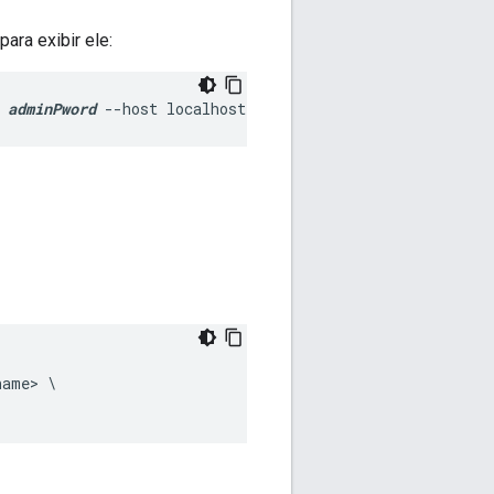
ara exibir ele:
 
adminPword
 --host localhost
ame> \
