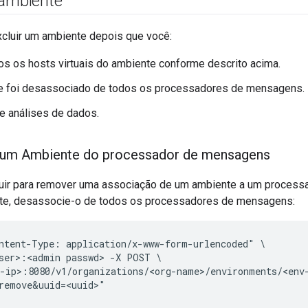
 ambiente
xcluir um ambiente depois que você:
os os hosts virtuais do ambiente conforme descrito acima.
e foi desassociado de todos os processadores de mensagens.
e análises de dados.
 um Ambiente do processador de mensagens
uir para remover uma associação de um ambiente a um process
nte, desassocie-o de todos os processadores de mensagens:
ntent-Type: application/x-www-form-urlencoded" \

ser>:<admin passwd> -X POST \

-ip>:8080/v1/organizations/<org-name>/environments/<env-
remove&uuid=<uuid>"