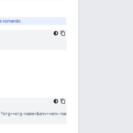
te comando:
s?org=<org-name>&env=<env-name>