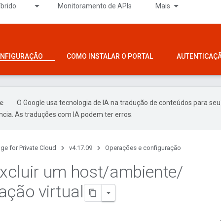
íbrido
Monitoramento de APIs
Mais
ONFIGURAÇÃO
COMO INSTALAR O PORTAL
AUTENTICAÇ
O Google usa tecnologia de IA na tradução de conteúdos para seu
ncia. As traduções com IA podem ter erros.
ge for Private Cloud
v4.17.09
Operações e configuração
cluir um host
/
ambiente
/
ação virtual