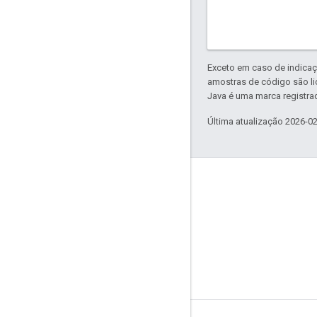
Exceto em caso de indicaç
amostras de código são l
Java é uma marca registrad
Última atualização 2026-0
Sobre a Apigee
We're part of Google
Eventos
Parceiros
e-books e webcasts