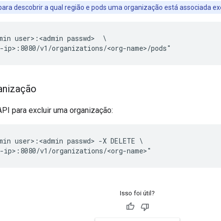
ara descobrir a qual região e pods uma organização está associada e
min user>:<admin passwd>  \

-ip>:8080/v1/organizations/<org-name>/pods"
ganização
PI para excluir uma organização:
min user>:<admin passwd> -X DELETE \

-ip>:8080/v1/organizations/<org-name>" 
Isso foi útil?