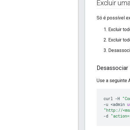
Excluir um
Só é possível e
Excluir to
Excluir to
Desassoci
Desassociar
Use a seguinte 
curl
-
H
"Co
-
u
<
admin
u
"http://<ms
-
d
"action=