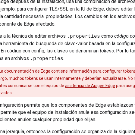
 Edge después de la instalación, usa una combinación de archivo
jemplo, para configurar TLS/SSL en la IU de Edge, debes editar
 la cantidad necesaria. propiedades. Los cambios en los archivo
mponente de Edge afectado.
e a la técnica de editar archivos
como
código co
.properties
a herramienta de búsqueda de clave-valor basada en la configur
. En código con config, las claves se denominan
tokens
. Por lo t
ns en archivos
.
.properties
a documentación de Edge contiene información para configurar token
rgo, muchos tokens se usan internamente y deberían actualizarse. No 
tes comunicarse con el equipo de
asistencia de Apigee Edge
para aseg
vistos.
onfiguración permite que los componentes de Edge establezcan
 permite que el equipo de instalación anule esa configuración seg
clientes anulen cualquier propiedad que elijan.
una jerarquía, entonces la configuración se organiza de la siguien