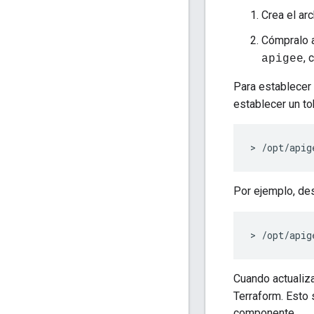
Crea el ar
Cómpralo 
, 
apigee
Para establecer
establecer un to
> /opt/apig
Por ejemplo, de
> /opt/apig
Cuando actualiz
Terraform. Esto 
componente.