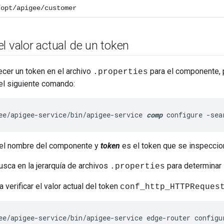
/opt/apigee/customer
l valor actual de un token
cer un token en el archivo
para el componente, 
.properties
 el siguiente comando:
ee/apigee-service/bin/apigee-service 
comp
 configure -sea
el nombre del componente y
token
es el token que se inspeccio
sca en la jerarquía de archivos
para determinar l
.properties
 verificar el valor actual del token
conf_http_HTTPReques
ee/apigee-service/bin/apigee-service edge-router configu