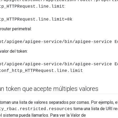
t/apigee/customer/application/router.properti
:
tp_HTTPRequest.line.limit
tp_HTTPRequest.line.limit=8k
 router perimetral:
pt/apigee/apigee-service/bin/apigee-service E
 valor del token:
pt/apigee/apigee-service/bin/apigee-service E
conf_http_HTTPRequest.line.limit
n token que acepte múltiples valores
toman una lista de valores separados por comas. Por ejemplo, e
toma una lista de URI re
ty_rbac.restricted.resources
l sistema pueda llamarlos. Para ver la Valor de