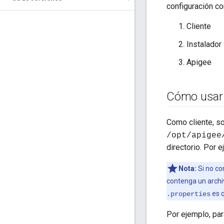
configuración co
Cliente
Instalador
Apigee
Cómo usar
Como cliente, s
/opt/apigee
directorio. Por 
Nota:
Si no co
contenga un arch
es q
.properties
Por ejemplo, par