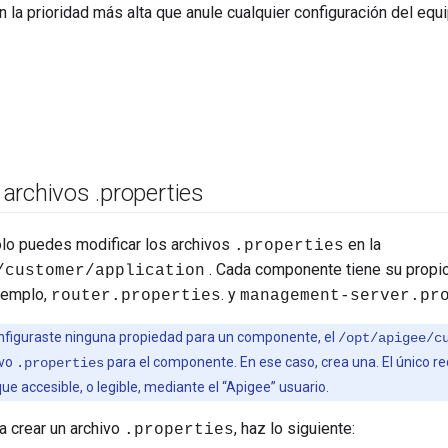
n la prioridad más alta que anule cualquier configuración del equ
 archivos
.
properties
olo puedes modificar los archivos
en la
.properties
. Cada componente tiene su propi
/customer/application
ejemplo,
. y
router.properties
management-server.pr
nfiguraste ninguna propiedad para un componente, el
/opt/apigee/c
ivo
para el componente. En ese caso, crea una. El único re
.properties
ue accesible, o legible, mediante el “Apigee” usuario.
a crear un archivo
, haz lo siguiente:
.properties