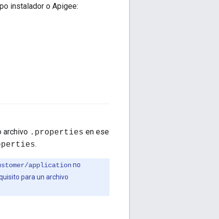
ipo instalador o Apigee:
o archivo
en ese
.properties
.
operties
no
ustomer/application
quisito para un archivo