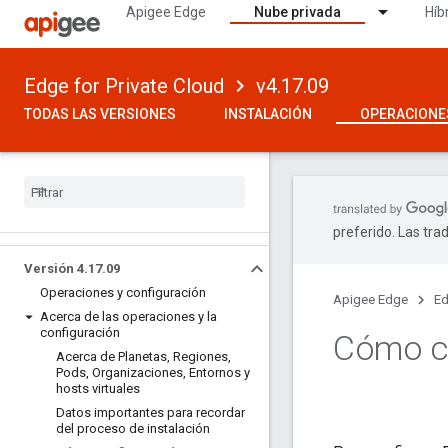
Apigee Edge
Nube privada
Híb
Edge for Private Cloud
v4.17.09
TODAS LAS VERSIONES
INSTALACIÓN
OPERACIONE
preferido. Las tra
Versión 4
.
17
.
09
Operaciones y configuración
Apigee Edge
Ed
Acerca de las operaciones y la
configuración
Cómo c
Acerca de Planetas
,
Regiones
,
Pods
,
Organizaciones
,
Entornos y
hosts virtuales
Datos importantes para recordar
del proceso de instalación