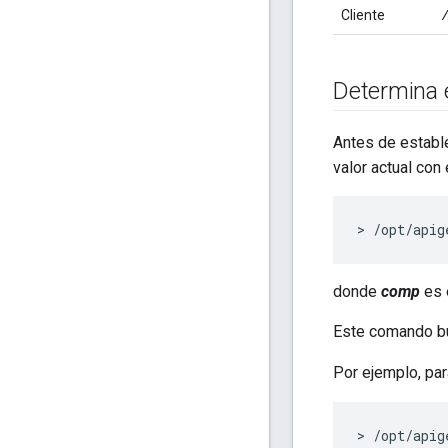
Cliente
Determina e
Antes de estable
valor actual con
> /opt/apig
donde
comp
es 
Este comando bu
Por ejemplo, para
> /opt/apig