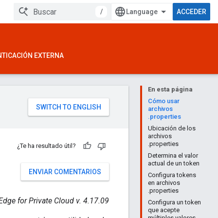
/
ACCEDER
NTICACIÓN EXTERNA
En esta página
Cómo usar
archivos
.properties
Ubicación de los
archivos
.properties
¿Te ha resultado útil?
Determina el valor
actual de un token
ENVIAR COMENTARIOS
Configura tokens
en archivos
.properties
Edge for Private Cloud v. 4.17.09
Configura un token
que acepte
múltiples valores