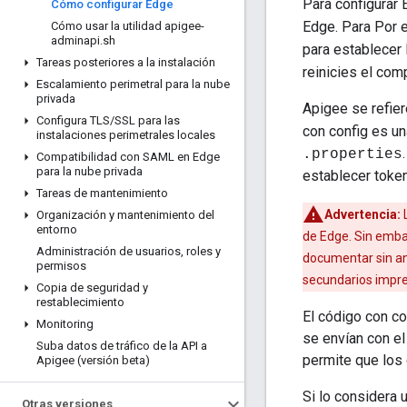
Para configurar
Cómo configurar Edge
Edge. Para Por e
Cómo usar la utilidad apigee-
adminapi
.
sh
para establecer
Tareas posteriores a la instalación
reinicies el co
Escalamiento perimetral para la nube
privada
Apigee se refier
Configura TLS
/
SSL para las
con config es un
instalaciones perimetrales locales
.properties
Compatibilidad con SAML en Edge
para la nube privada
establecer toke
Tareas de mantenimiento
Advertencia:
L
Organización y mantenimiento del
entorno
de Edge. Sin emba
Administración de usuarios
,
roles y
documentar sin an
permisos
secundarios impre
Copia de seguridad y
restablecimiento
El código con c
Monitoring
se envían con el
Suba datos de tráfico de la API a
permite que los 
Apigee (versión beta)
Si lo considera 
Otras versiones