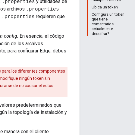
s
y utilidades de
.properties
Ubica un token
 los archivos
.properties
Configura un token
s
requieren que
.properties
que tiene
comentarios
actualmente
descifrar?
n config.
En esencia, el código
ación de los archivos
anto, para configurar Edge, debes
s para los diferentes componentes
modifique ningún token sin
urarse de no causar efectos
 valores predeterminados que
ún la topología de instalación y
te manera con el cliente