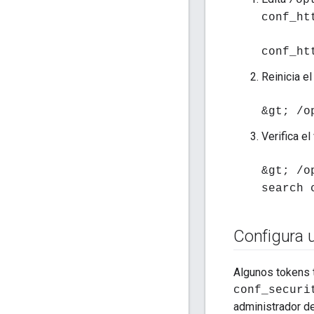
/op
conf_ht
conf_ht
Reinicia el
&gt; /o
Verifica el
&gt; /o
search 
Configura u
Algunos tokens 
conf_securi
administrador de