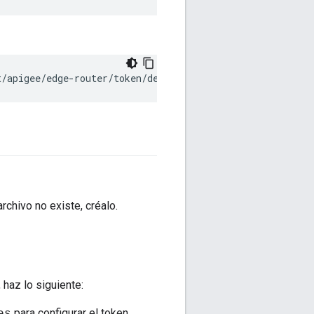
t/apigee/edge-router/token/default.properties
archivo no existe, créalo.
 haz lo siguiente:
para configurar el token