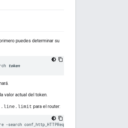
primero puedes determinar su
rch 
token
nará.
a valor actual del token.
para el router:
t.line.limit
re -search conf_http_HTTPRequest.line.limit