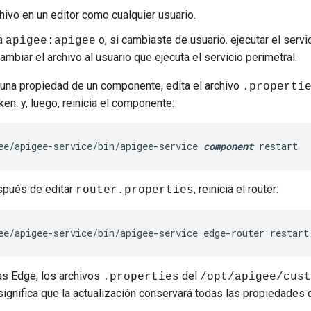
chivo en un editor como cualquier usuario.
a
o, si cambiaste de usuario. ejecutar el serv
apigee:apigee
cambiar el archivo al usuario que ejecuta el servicio perimetral.
 una propiedad de un componente, edita el archivo
.properti
ken. y, luego, reinicia el componente:
ee/apigee-service/bin/apigee-service 
component
 restart
spués de editar
, reinicia el router:
router.properties
ee/apigee-service/bin/apigee-service edge-router restart
as Edge, los archivos
del
.properties
/opt/apigee/cust
significa que la actualización conservará todas las propiedades