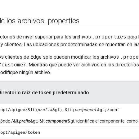
de los archivos
.
properties
ectorios de nivel superior para los archivos
para 
.properties
n y clientes. Las ubicaciones predeterminadas se muestran en las
os clientes de Edge solo pueden modificar los archivos
.prope
. Mientras que puede ver archivos en los directori
/customer
modifique ningún archivo.
Directorio raíz de token predeterminado
/opt/apigee/&lt;
prefix
&gt;-&lt;
component
&gt;/conf
ónde /&lt;
prefix
&gt;-&lt;
component
&gt; identifica el componente, como
/opt/apigee/token