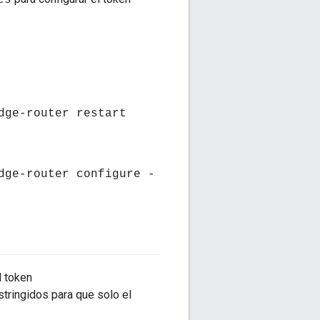
es
dge-router restart
dge-router configure -
l token
stringidos para que solo el