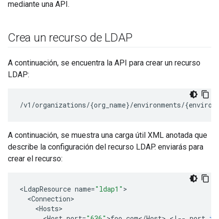
mediante una API.
Crea un recurso de LDAP
A continuación, se encuentra la API para crear un recurso
LDAP:
/v1/organizations/{org_name}/environments/{environ
A continuación, se muestra una carga útil XML anotada que
describe la configuración del recurso LDAP. enviarás para
crear el recurso:
<
LdapResource
name
=
"ldap1"
<
Connection
<
Hosts
>
<
Host
port
=
"636"
>
foo
.
com
<
/
Host
>
<
!
--
port
is