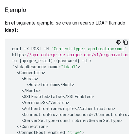
Ejemplo
En el siguiente ejemplo, se crea un recurso LDAP llamado
ldap1:
curl
-
X
POST
-
H
"Content-Type: application/xml"
https
:
//api.enterprise.apigee.com/v1/organizations
-
u
{
apigee_email
}:{
password
}
-
d
'
<
LdapResource
name
=
"ldap1"
<
Connection
<
Hosts
>
<
Host>foo
.
com
<
/
Host
<
/
Hosts
<
SSLEnabled>false
<
/
SSLEnabled
<
Version>3
<
/
Version
>
<
Authentication>simple
<
/
Authentication
>
<
ConnectionProvider>unboundid
<
/
ConnectionProvi
<
ServerSetType>round
robin
<
/
ServerSetType
<
/
Connection
<
ConnectPool
enabled
=
"true"
>