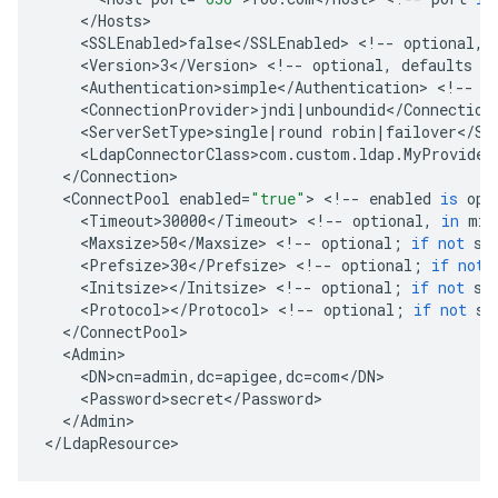
<
/
Hosts
<
SSLEnabled>false
<
/
SSLEnabled
>
<
!
--
optional
,
<
Version>3
<
/
Version
>
<
!
--
optional
,
defaults
t
<
Authentication>simple
<
/
Authentication
>
<
!
--
o
<
ConnectionProvider>jndi
|
unboundid
<
/
Connection
<
ServerSetType>single
|
round
robin
|
failover
<
/
Se
<
LdapConnectorClass>com
.
custom
.
ldap
.
MyProvider
<
/
Connection
<
ConnectPool
enabled
=
"true"
>
<
!
--
enabled
is
opt
<
Timeout>30000
<
/
Timeout
>
<
!
--
optional
,
in
mil
<
Maxsize>50
<
/
Maxsize
>
<
!
--
optional
;
if
not
se
<
Prefsize>30
<
/
Prefsize
>
<
!
--
optional
;
if
not
<
Initsize
><
/
Initsize
>
<
!
--
optional
;
if
not
se
<
Protocol
><
/
Protocol
>
<
!
--
optional
;
if
not
se
<
/
ConnectPool
<
Admin
<
DN>cn
=
admin
,
dc
=
apigee
,
dc
=
com
<
/
DN
<
Password>secret
<
/
Password
<
/
Admin
>

<
/
LdapResource
>