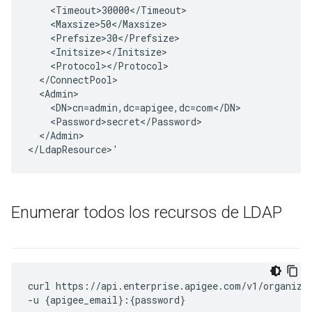
<
Timeout>30000
<
/
Timeout
>
<
Maxsize>50
<
/
Maxsize
>
<
Prefsize>30
<
/
Prefsize
>
<
Initsize
><
/
Initsize
>
<
Protocol
><
/
Protocol
>
<
/
ConnectPool
<
Admin
<
DN>cn
=
admin
,
dc
=
apigee
,
dc
=
com
<
/
DN
<
Password>secret
<
/
Password
<
/
Admin
>

<
/
LdapResource
>
'
Enumerar todos los recursos de LDAP
curl https://api.enterprise.apigee.com/v1/organizat
-u {apigee_email}:{password}