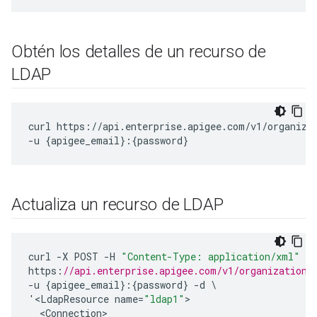
Obtén los detalles de un recurso de
LDAP
curl https://api.enterprise.apigee.com/v1/organizat
-u {apigee_email}:{password}
Actualiza un recurso de LDAP
curl
-
X
POST
-
H
"Content-Type: application/xml"
https
:
//api.enterprise.apigee.com/v1/organizations
-
u
{
apigee_email
}:{
password
}
-
d
'
<
LdapResource
name
=
"ldap1"
<
Connection