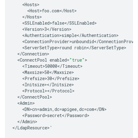
<
Hosts
>
<
Host>foo
.
com
<
/
Host
<
/
Hosts
<
SSLEnabled>false
<
/
SSLEnabled
<
Version>3
<
/
Version
>
<
Authentication>simple
<
/
Authentication
>
<
ConnectionProvider>unboundid
<
/
ConnectionProvi
<
ServerSetType>round
robin
<
/
ServerSetType
<
/
Connection
<
ConnectPool
enabled
=
"true"
>
<
Timeout>50000
<
/
Timeout
>
<
Maxsize>50
<
/
Maxsize
>
<
Prefsize>30
<
/
Prefsize
>
<
Initsize
><
/
Initsize
>
<
Protocol
><
/
Protocol
>
<
/
ConnectPool
<
Admin
<
DN>cn
=
admin
,
dc
=
apigee
,
dc
=
com
<
/
DN
<
Password>secret
<
/
Password
<
/
Admin
>

<
/
LdapResource
>
'