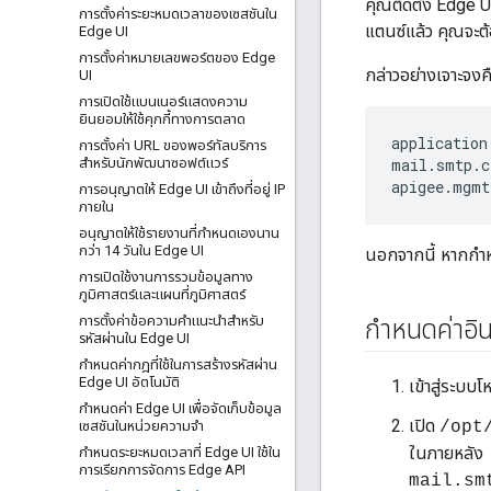
คุณติดตั้ง Edge U
การตั้งค่าระยะหมดเวลาของเซสชันใน
แตนซ์แล้ว คุณจะต้
Edge UI
การตั้งค่าหมายเลขพอร์ตของ Edge
กล่าวอย่างเจาะจงค
UI
การเปิดใช้แบนเนอร์แสดงความ
ยินยอมให้ใช้คุกกี้ทางการตลาด
application
การตั้งค่า URL ของพอร์ทัลบริการ
สําหรับนักพัฒนาซอฟต์แวร์
mail.smtp.c
apigee.mgmt
การอนุญาตให้ Edge UI เข้าถึงที่อยู่ IP
ภายใน
อนุญาตให้ใช้รายงานที่กําหนดเองนาน
กว่า 14 วันใน Edge UI
นอกจากนี้ หากกําห
การเปิดใช้งานการรวมข้อมูลทาง
ภูมิศาสตร์และแผนที่ภูมิศาสตร์
การตั้งค่าข้อความคําแนะนําสําหรับ
กำหนดค่าอิ
รหัสผ่านใน Edge UI
กําหนดค่ากฎที่ใช้ในการสร้างรหัสผ่าน
Edge UI อัตโนมัติ
เข้าสู่ระบบ
กําหนดค่า Edge UI เพื่อจัดเก็บข้อมูล
เปิด
เซสชันในหน่วยความจํา
/opt
ในภายหลัง
กําหนดระยะหมดเวลาที่ Edge UI ใช้ใน
การเรียกการจัดการ Edge API
mail.sm