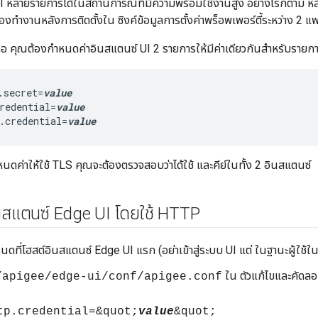
I หลายรายการได้ในสถานการณ์ที่มีความพร้อมใช้งานสูง อย่างไรก็ตาม หลัง
องทำงานหลังการติดตั้งใน ซิงค์ข้อมูลการตั้งค่าพร็อพเพอร์ตี้ระหว่าง 2 แ
ือ คุณต้องกำหนดค่าอินสแตนซ์ UI 2 รายการให้มีค่าเดียวกันสำหรับรายการต
.secret=
value
redential=
value
.credential=
value
นดค่าให้ใช้ TLS คุณจะต้องตรวจสอบว่าได้ใช้ และคีย์ในทั้ง 2 อินสแตนซ์
นสแตนซ์ Edge UI โดยใช้ HTTP
โหนดที่โฮสต์อินสแตนซ์ Edge UI แรก (อย่าเข้าสู่ระบบ UI แต่ ในฐานะผู้ใช้
ใน ตัวแก้ไขและคัดลอกค
/apigee/edge-ui/conf/apigee.conf
tp.credential=&quot;
value
&quot;