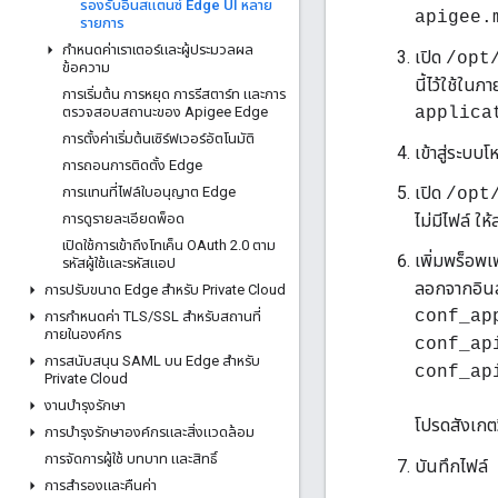
รองรับอินสแตนซ์ Edge UI หลาย
apigee.
รายการ
กําหนดค่าเราเตอร์และผู้ประมวลผล
เปิด
/opt
ข้อความ
นี้ไว้ใช้ในภ
การเริ่มต้น การหยุด การรีสตาร์ท และการ
ตรวจสอบสถานะของ Apigee Edge
applica
การตั้งค่าเริ่มต้นเซิร์ฟเวอร์อัตโนมัติ
เข้าสู่ระบบ
การถอนการติดตั้ง Edge
เปิด
การแทนที่ไฟล์ใบอนุญาต Edge
/opt
การดูรายละเอียดพ็อด
ไม่มีไฟล์ ให้
เปิดใช้การเข้าถึงโทเค็น OAuth 2
.
0 ตาม
เพิ่มพร็อพเพ
รหัสผู้ใช้และรหัสแอป
ลอกจากอินส
การปรับขนาด Edge สําหรับ Private Cloud
conf_ap
การกําหนดค่า TLS
/
SSL สําหรับสถานที่
ภายในองค์กร
conf_ap
การสนับสนุน SAML บน Edge สําหรับ
conf_ap
Private Cloud
งานบํารุงรักษา
โปรดสังเกตวิ
การบํารุงรักษาองค์กรและสิ่งแวดล้อม
การจัดการผู้ใช้ บทบาท และสิทธิ์
บันทึกไฟล์
การสํารองและคืนค่า