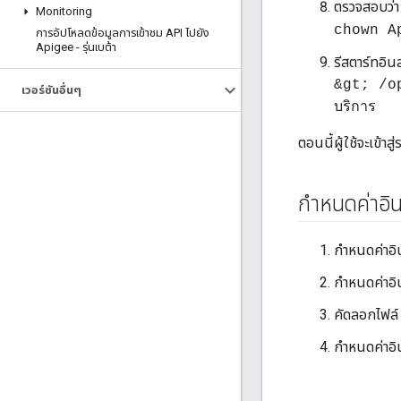
ตรวจสอบว่
Monitoring
chown A
การอัปโหลดข้อมูลการเข้าชม API ไปยัง
Apigee - รุ่นเบต้า
รีสตาร์ทอิน
&gt; /o
เวอร์ชันอื่นๆ
บริการ
ตอนนี้ผู้ใช้จะเข้าส
กำหนดค่าอิน
กำหนดค่าอิ
กำหนดค่าอิน
คัดลอกไฟล์
กำหนดค่าอิน