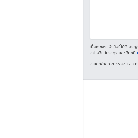
เนื้อหาของหน้าเว็บนี้ได้รับอนุ
อย่างอื่น โปรดดูรายละเอียดที่
น
อัปเดตล่าสุด 2026-02-17 UT
เกี่ยวกับ Apigee
We're part of Google
กิจกรรม
พาร์ทเนอร์
eBook และเว็บแคสต์