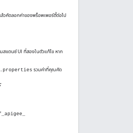
แล้วคัดลอกค่าของพร็อพเพอร์ตี้ต่อไป
นสแตนซ์ UI ที่สองในตัวแก้ไข หาก
รวมค่าที่คุณคัด
.properties
;
f_apigee_