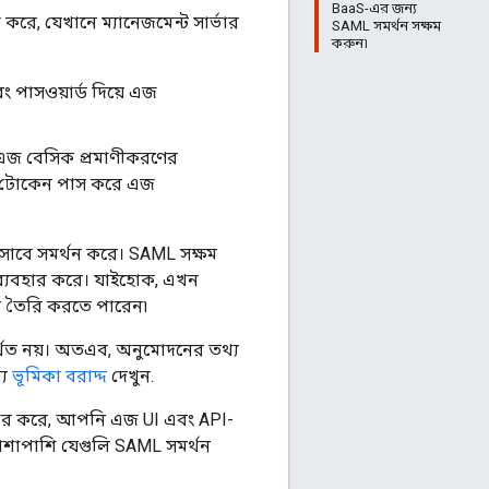
BaaS-এর জন্য
রে, যেখানে ম্যানেজমেন্ট সার্ভার
SAML সমর্থন সক্ষম
করুন৷
পাসওয়ার্ড দিয়ে এজ
এজ বেসিক প্রমাণীকরণের
েস টোকেন পাস করে এজ
হিসাবে সমর্থন করে। SAML সক্ষম
 ব্যবহার করে। যাইহোক, এখন
লি তৈরি করতে পারেন৷
মর্থিত নয়। অতএব, অনুমোদনের তথ্য
্য
ভূমিকা বরাদ্দ
দেখুন.
ার করে, আপনি এজ UI এবং API-
শাপাশি যেগুলি SAML সমর্থন