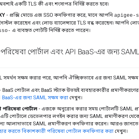
্যই একটি TLS কী এবং শংসাপত্র নির্দিষ্ট করতে হবে৷
XY
- প্রক্সি মোডে এজ SSO কনফিগার করে, মানে আপনি
apigee-s
র ইনস্টল করেছেন এবং লোড ব্যালেন্সারে TLS বন্ধ করেছেন৷ আপনি লোড
এ ব্যবহৃত পোর্টটি নির্দিষ্ট করতে পারেন।
sso-
পরিষেবা পোর্টাল এবং API Baa
S-এর জন্য SAML 
 সমর্থন সক্ষম করার পরে, আপনি ঐচ্ছিকভাবে এর জন্য SAML সক্ষম
- BaaS পোর্টাল এবং BaaS স্ট্যাক উভয়ই ব্যবহারকারীর প্রমাণীকরণ
 BaaS-এর জন্য SAML সক্ষম করা
দেখুন।
 পরিষেবা পোর্টাল
- এজকে অনুরোধ করার সময় পোর্টালটি SAML প্র
 এটি পোর্টালে ডেভেলপার লগইন করার জন্য SAML প্রমাণীকরণ থ
ন্য আলাদাভাবে SAML প্রমাণীকরণ কনফিগার করেন। আরও জানত
হার করতে বিকাশকারী পরিষেবা পোর্টাল কনফিগার করা
দেখুন।