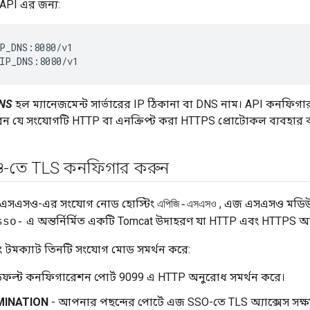
 API এর জন্য:
P_DNS:8080/v1  

IP_DNS:8080/v1  
NS
হল ম্যানেজমেন্ট সার্ভারের IP ঠিকানা বা DNS নাম। API কনফি
পারেন যে সংযোগটি HTTP বা এনক্রিপ্ট করা HTTPS প্রোটোকল ব্যবহার 
-তে TLS কনফিগার করুন
জ এসএসও-এর সংযোগ নোড হোস্টিং
, এজ এসএসও মডিউল
এপিজি-এসএসও
এ অন্তর্নির্মিত একটি Tomcat উদাহরণ যা HTTP এবং HTTPS 
sso-
মক্যাট তিনটি সংযোগ মোড সমর্থন করে:
িফল্ট কনফিগারেশন পোর্ট 9099 এ HTTP অনুরোধ সমর্থন করে।
MINATION
- আপনার পছন্দের পোর্টে এজ SSO-তে TLS অ্যাক্সেস সক্