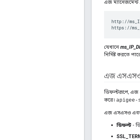
এজ ম্যানেজমেন্ট
http://ms_I
https://ms_
যেখানে
ms_IP_D
নির্দিষ্ট করতে 
এজ এসএসও
ডিফল্টরূপে, এ
করে।
apigee-
এজ এসএসও এবং ট
ডিফল্ট
- ড
SSL_TER