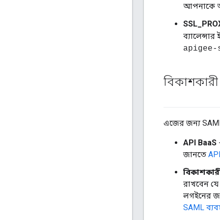
আপনাকে অবশ
SSL_PRO
ব্যালেন্সা
apigee-
বিকাশকারী 
এজের জন্য SAML
API BaaS
জানতে
API
বিকাশকারী
রাখবেন যে
লগইনের জ
SAML ব্যব