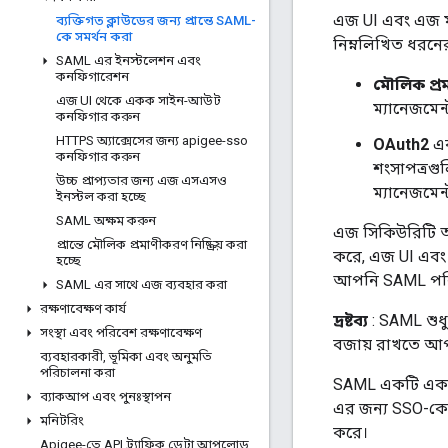
এজ UI এবং এজ ম্
ব্যক্তিগত ক্লাউডের জন্য প্রান্তে SAML-
কে সমর্থন করা
নিম্নলিখিত ধরনে
SAML এর ইনস্টলেশন এবং
কনফিগারেশন
মৌলিক প্
এজ UI থেকে একক সাইন-আউট
ম্যানেজমেন
কনফিগার করুন
HTTPS অ্যাক্সেসের জন্য apigee-sso
OAuth2
এক
কনফিগার করুন
শংসাপত্রগ
উচ্চ প্রাপ্যতার জন্য এজ এসএসও
ম্যানেজমেন
ইনস্টল করা হচ্ছে
SAML অক্ষম করুন
এজ সিকিউরিটি অ্য
প্রান্তে মৌলিক প্রমাণীকরণ নিষ্ক্রিয় করা
করে, এজ UI এবং 
হচ্ছে
আপনি SAML পরিচয
SAML এর সাথে এজ ব্যবহার করা
রক্ষণাবেক্ষণ কার্য
দ্রষ্টব্য
: SAML শুধু
সংস্থা এবং পরিবেশ রক্ষণাবেক্ষণ
বজায় রাখতে আ
ব্যবহারকারী
,
ভূমিকা এবং অনুমতি
পরিচালনা করা
SAML একটি একক 
ব্যাকআপ এবং পুনঃস্থাপন
এর জন্য SSO-কে
মনিটরিং
করে।
Apigee-তে API ট্র্যাফিক ডেটা আপলোড