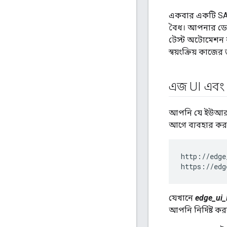
একবার একটি SAML
বৈধ। আপনার ডেভ
টেস্ট অটোমেশন বা 
স্বয়ংক্রিয় কাজ
এজ UI এবং
আপনি যে ইউআরএল
আগে ব্যবহার করা
http://edge
https://edg
যেখানে
edge_ui
আপনি নির্দিষ্ট 