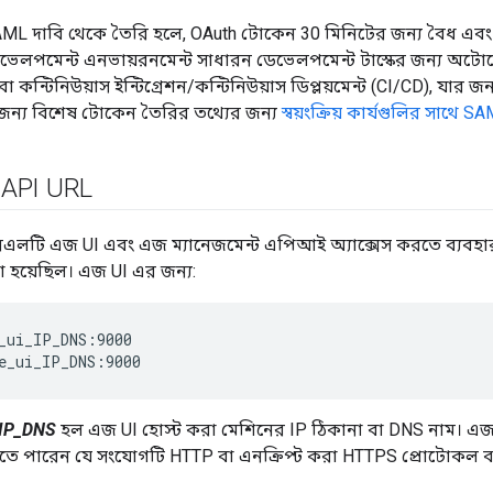
 দাবি থেকে তৈরি হলে, OAuth টোকেন 30 মিনিটের জন্য বৈধ এবং র
েলপমেন্ট এনভায়রনমেন্ট সাধারন ডেভেলপমেন্ট টাস্কের জন্য অটো
কন্টিনিউয়াস ইন্টিগ্রেশন/কন্টিনিউয়াস ডিপ্লয়মেন্ট (CI/CD), যার জন
ের জন্য বিশেষ টোকেন তৈরির তথ্যের জন্য
স্বয়ংক্রিয় কার্যগুলির সাথে 
 API URL
টি এজ UI এবং এজ ম্যানেজমেন্ট এপিআই অ্যাক্সেস করতে ব্যবহা
 হয়েছিল। এজ UI এর জন্য:
_ui_IP_DNS:9000

e_ui_IP_DNS:9000
_IP_DNS
হল এজ UI হোস্ট করা মেশিনের IP ঠিকানা বা DNS নাম। এ
করতে পারেন যে সংযোগটি HTTP বা এনক্রিপ্ট করা HTTPS প্রোটোকল ব