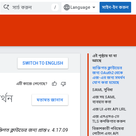
/
সাইন-ইন করুন
এই পৃষ্ঠায় যা যা
আছে
ব্যক্তিগত ক্লাউডের
জন্য OAuth2 থেকে
এজ-এর জন্য সমর্থন
যোগ করা হয়েছে
এটি কাজে লেগেছে?
SAML সুবিধা
র্থন
এজ সহ SAML
মতামত জানান
ব্যবহার করা
এজ UI এবং API URL
এজ এসএসও-তে
TLS কনফিগার করুন
বিকাশকারী পরিষেবা
্তিগত ক্লাউডের জন্য প্রান্ত v. 4.17.09
পোর্টাল এবং API