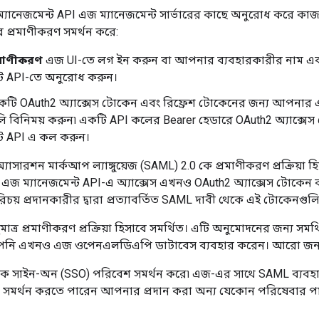
যানেজমেন্ট API এজ ম্যানেজমেন্ট সার্ভারের কাছে অনুরোধ করে কাজ ক
র প্রমাণীকরণ সমর্থন করে:
রমাণীকরণ
এজ UI-তে লগ ইন করুন বা আপনার ব্যবহারকারীর নাম এবং 
্ট API-তে অনুরোধ করুন।
টি OAuth2 অ্যাক্সেস টোকেন এবং রিফ্রেশ টোকেনের জন্য আপনার 
ুলি বিনিময় করুন৷ একটি API কলের Bearer হেডারে OAuth2 অ্যাক্স
্ট API এ কল করুন।
াসারশন মার্কআপ ল্যাঙ্গুয়েজ (SAML) 2.0 কে প্রমাণীকরণ প্রক্রিয়া 
এজ ম্যানেজমেন্ট API-এ অ্যাক্সেস এখনও OAuth2 অ্যাক্সেস টোকেন
় প্রদানকারীর দ্বারা প্রত্যাবর্তিত SAML দাবী থেকে এই টোকেনগু
মাত্র প্রমাণীকরণ প্রক্রিয়া হিসাবে সমর্থিত। এটি অনুমোদনের জন্য স
পনি এখনও এজ ওপেনএলডিএপি ডাটাবেস ব্যবহার করেন। আরো জন
সাইন-অন (SSO) পরিবেশ সমর্থন করে৷ এজ-এর সাথে SAML ব্যবহ
 সমর্থন করতে পারেন আপনার প্রদান করা অন্য যেকোন পরিষেবার পা