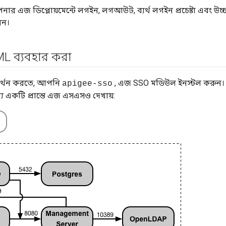
 এজ ডিপ্লোয়মেন্টে লগইন, লগআউট, ব্যর্থ লগইন প্রচেষ্টা এবং উচ্চ ঝ
েন।
L ব্যবহার করা
্থন করতে, আপনি
, এজ SSO মডিউল ইনস্টল করুন। নিম
apigee-sso
য একটি প্রান্তে এজ এসএসও দেখায়: