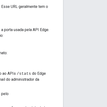
r. Esse URL geralmente tem o
 a porta usada pela API Edge.
o:
mato:
so ao APIs
do Edge
/stats
ail do administrador da
a pelo