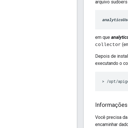
arquivo sudoers 
analyticsUs
em que
analytic
(em
collector
Depois de instala
executando o co
>
/
opt
/
apig
Informações 
Você precisa da
encaminhar dado