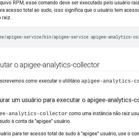
rquivo RPM, esse comando deve ser executado pelo usuário rai
ara acesso total ao sudo, isso significa que o usuário tem aces
raiz.
ee/apigee-service/bin/apigee-service apigee-analytics-co
ar o apigee-analytics-collector
screvemos como executar o utilitário
apigee-analytics-c
rar um usuário para executar o apigee-analytics-c
como uma instância não raiz usuá
ee-analytics-collector
sudo à conta da "apigee" usuário.
uário para ter acesso total de sudo à "apigee" usuário, use o co