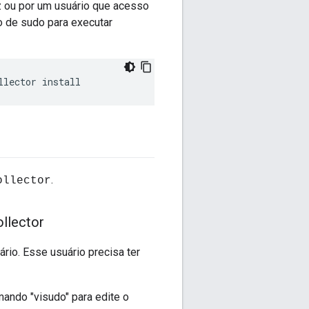
z ou por um usuário que acesso
so de sudo para executar
llector install 
.
ollector
ollector
rio. Esse usuário precisa ter
mando "visudo" para edite o