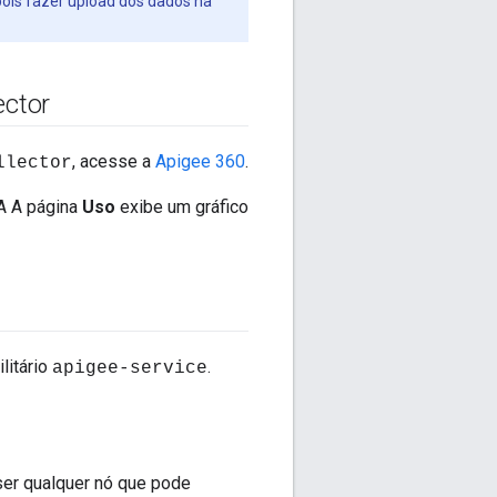
pois fazer upload dos dados na
ector
, acesse a
Apigee 360
.
llector
 A A página
Uso
exibe um gráfico
litário
.
apigee-service
er qualquer nó que pode