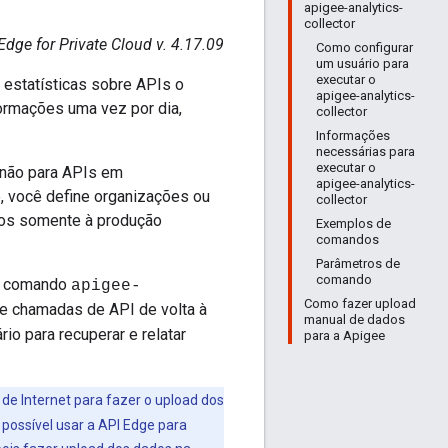
apigee-analytics-
collector
Edge for Private Cloud v. 4.17.09
Como configurar
um usuário para
executar o
 estatísticas sobre APIs o
apigee-analytics-
ormações uma vez por dia,
collector
Informações
necessárias para
executar o
 não para APIs em
apigee-analytics-
, você define organizações ou
collector
dos somente à produção
Exemplos de
comandos
Parâmetros de
comando
de comando
apigee-
Como fazer upload
me de chamadas de API de volta à
manual de dados
io para recuperar e relatar
para a Apigee
e Internet para fazer o upload dos
possível usar a API Edge para