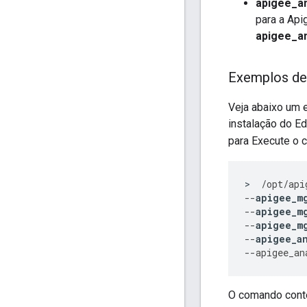
apigee_an
para a Api
apigee_an
Exemplos d
Veja abaixo um 
instalação do E
para Execute o
>
/
opt
/
api
--
apigee_m
--
apigee_m
--
apigee_m
--
apigee_a
--
apigee_an
O comando cont