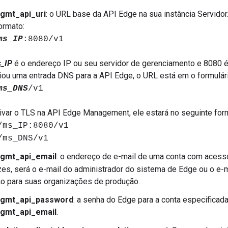
gmt_api_uri
: o URL base da API Edge na sua instância Servido
ormato:
ms_IP
:8080/v1
_IP
é o endereço IP ou seu servidor de gerenciamento e 8080 é
iou uma entrada DNS para a API Edge, o URL está em o formulári
ms_DNS
/v1
ivar o TLS na API Edge Management, ele estará no seguinte for
/ms_IP:8080/v1
/ms_DNS/v1
gmt_api_email
: o endereço de e-mail de uma conta com aces
es, será o e-mail do administrador do sistema de Edge ou o e-m
o para suas organizações de produção.
gmt_api_password
: a senha do Edge para a conta especificad
gmt_api_email
.