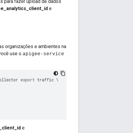
is para fazer upload de dados
e_analytics_client_id
e
as organizações e ambientes na
 você use o
apigee-service
ollector
export
traffic
_client_id
e