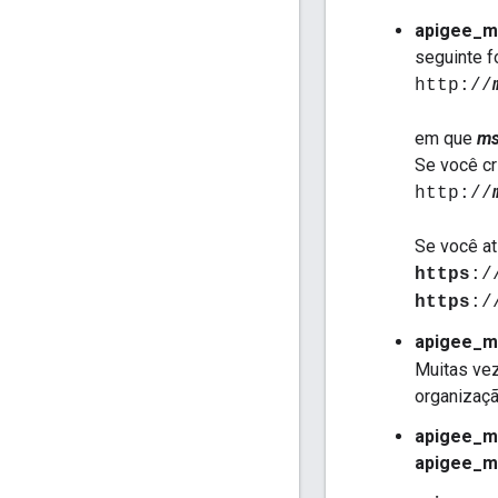
apigee_m
seguinte f
http://
em que
ms
Se você cr
http://
Se você at
https
:/
https
:/
apigee_m
Muitas vez
organizaçã
apigee_m
apigee_m