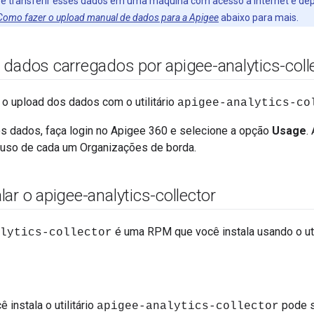
as e transferir esses dados em uma máquina com acesso à Internet e de
Como fazer o upload manual de dados para a Apigee
abaixo para mais.
 dados carregados por apigee-analytics-coll
 o upload dos dados com o utilitário
apigee-analytics-co
os dados, faça login no Apigee 360 e selecione a opção
Usage
.
 uso de cada um Organizações de borda.
ar o apigee-analytics-collector
é uma RPM que você instala usando o uti
lytics-collector
 instala o utilitário
pode s
apigee-analytics-collector