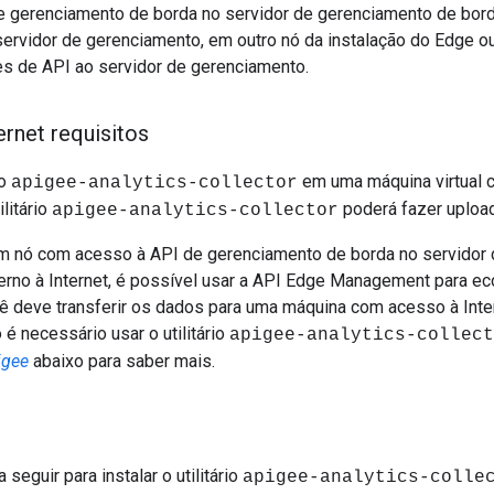
e gerenciamento de borda no servidor de gerenciamento de bord
servidor de gerenciamento, em outro nó da instalação do Edge 
es de API ao servidor de gerenciamento.
ernet requisitos
io
em uma máquina virtual c
apigee-analytics-collector
litário
poderá fazer upload
apigee-analytics-collector
m nó com acesso à API de gerenciamento de borda no servidor 
rno à Internet, é possível usar a API Edge Management para e
ê deve transferir os dados para uma máquina com acesso à Inter
é necessário usar o utilitário
apigee-analytics-collect
igee
abaixo para saber mais.
seguir para instalar o utilitário
apigee-analytics-colle