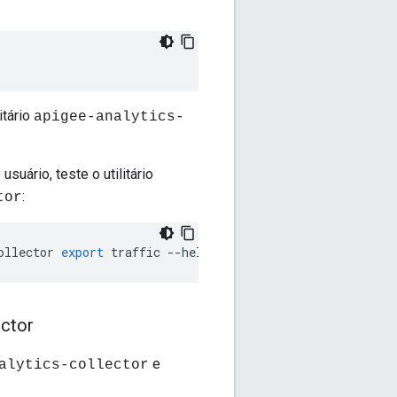
itário
apigee-analytics-
usuário, teste o utilitário
:
tor
ollector
export
traffic
--
help
ector
e
alytics-collector