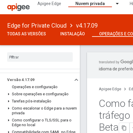
Apigee Edge
Nuvem privada
H
Edge for Private Cloud
v4.17.09
TODAS AS VERSÕES
INSTALAÇÃO
OPERAÇÕES E C
idioma de preferê
Versão 4
.
17
.
09
Operações e configuração
Apigee Edge
Ed
Sobre operações e configuração
Como fa
Tarefas pós-instalação
Como escalonar o Edge para a nuvem
tráfego
privada
Como configurar o TLS
/
SSL para o
Beta
Edge no local
Compatibilidade com SAML no Edge