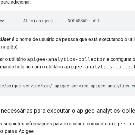
para adicionar:
er
        ALL=(apigee)      NOPASSWD: ALL
sUser
é o nome de usuário da pessoa que está executando o util
 inglês).
r o utilitário
e configurar o 
apigee-analytics-collector
mando help no com o utilitário
apigee-analytics-collec
ee
/
apigee
-
service
/
bin
/
apigee
-
service
apigee
-
analytics
-
c
necessárias para executar o apigee-analytics-coll
s seguintes informações para executar o comando
apigee-an
s para a Apigee: