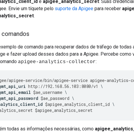
alytics_client_id
e
apigee_analytics_secret
: Suas credencia
gee. Envie um tíquete pelo
suporte da Apigee
para receber
apige
alytics_secret
.
e comandos
exemplo de comando para recuperar dados de tráfego de todas 
dge e fazer upload desses dados para a Apigee. Percebe como
 comando
:
apigee-analytics-collector
gee
/
apigee
-
service
/
bin
/
apigee
-
service
apigee
-
analytics
-
c
gmt_api_uri
http
:
//
192.168
.
56.103
:
8080
/
v1
gmt_api_email
$
ae_username
gmt_api_password
$
ae_password
nalytics_client_id
$
apigee_analytics_client_id
alytics_secret
$
apigee_analytics_secret
ém todas as informações necessárias, como
apigee_analytics