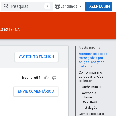
/
FAZER LOGIN
ÃO EXTERNA
Nesta página
Acessar os dados
carregados por
apigee-analytics-
collector
Como instalar o
apigee-analytics-
Isso foi útil?
collector
Onde instalar
ENVIE COMENTÁRIOS
Acesso à
Internet
requisitos
Instalação
Como executar o