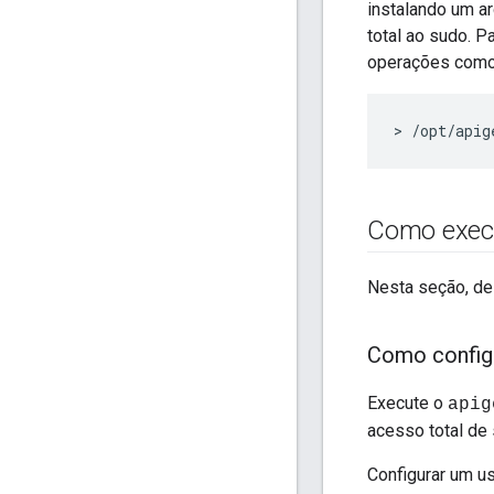
instalando um a
total ao sudo. P
operações como 
> /opt/apig
Como execut
Nesta seção, de
Como configu
Execute o
apig
acesso total de 
Configurar um us