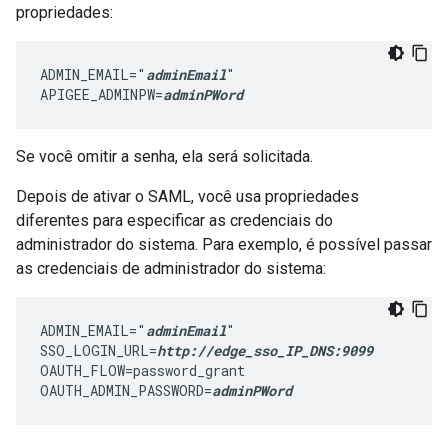
propriedades:
ADMIN_EMAIL="
adminEmail
"

APIGEE_ADMINPW=
adminPWord
Se você omitir a senha, ela será solicitada.
Depois de ativar o SAML, você usa propriedades
diferentes para especificar as credenciais do
administrador do sistema. Para exemplo, é possível passar
as credenciais de administrador do sistema:
ADMIN_EMAIL="
adminEmail
"

SSO_LOGIN_URL=
http://edge_sso_IP_DNS:9099
OAUTH_FLOW=password_grant

OAUTH_ADMIN_PASSWORD=
adminPWord