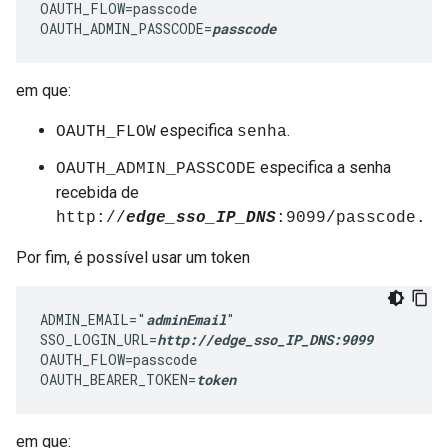
OAUTH_FLOW=passcode

OAUTH_ADMIN_PASSCODE=
passcode
em que:
especifica
.
OAUTH_FLOW
senha
especifica a senha
OAUTH_ADMIN_PASSCODE
recebida de
http://
edge_sso_IP_DNS
:9099/passcode.
Por fim, é possível usar um token
ADMIN_EMAIL="
adminEmail
"

SSO_LOGIN_URL=
http://edge_sso_IP_DNS:9099
OAUTH_FLOW=passcode

OAUTH_BEARER_TOKEN=
token
em que: