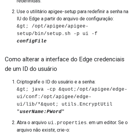
redefinidas.
Use o utilitário apigee-setup para redefinir a senha na
IU do Edge a partir do arquivo de configuração:
&gt; /opt/apigee/apigee-
setup/bin/setup.sh -p ui -f
configFile
Como alterar a interface do Edge credenciais
de um ID do usuário
Criptografe o ID do usuário e a senha:
&gt; java -cp &quot;/opt/apigee/edge-
ui/conf:/opt/apigee/edge-
ui/lib/*&quot; utils.EncryptUtil
"
userName:PWord
"
Abra o arquivo
. em um editor. Se o
ui.properties
arquivo não existir, crie-o: