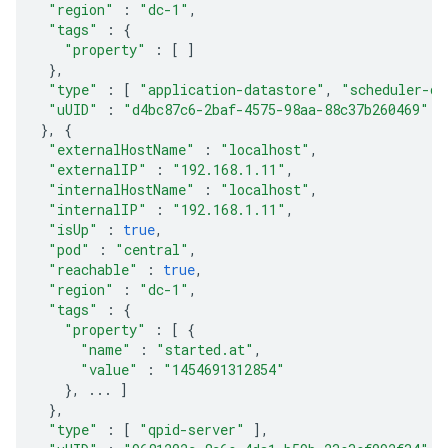
"region"
:
"dc-1"
,
"tags"
:
{
"property"
:
[
]
},
"type"
:
[
"application-datastore"
,
"scheduler-da
"uUID"
:
"d4bc87c6-2baf-4575-98aa-88c37b260469"
},
{
"externalHostName"
:
"localhost"
,
"externalIP"
:
"192.168.1.11"
,
"internalHostName"
:
"localhost"
,
"internalIP"
:
"192.168.1.11"
,
"isUp"
:
true
,
"pod"
:
"central"
,
"reachable"
:
true
,
"region"
:
"dc-1"
,
"tags"
:
{
"property"
:
[
{
"name"
:
"started.at"
,
"value"
:
"1454691312854"
},
...
]
},
"type"
:
[
"qpid-server"
],