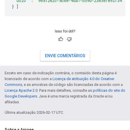
"uUID"
:
"9681202c-8c6e-4da1-b59b-23e3ef092f34"
}
]
Isso foi útil?
ENVIE COMENTÁRIOS
Exceto em caso de indicação contrária, o conteúdo desta página é
licenciado de acordo com a
Licença de atribuição 4.0 do Creative
Commons
, e as amostras de código são licenciadas de acordo com a
Licença Apache 2.0
. Para mais detalhes, consulte as
políticas do site do
Google Developers
. Java é uma marca registrada da Oracle e/ou
afiliadas.
Última atualização 2026-02-17 UTC.
Sobre a Apigee