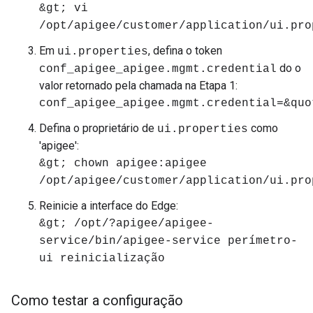
&gt; vi
/opt/apigee/customer/application/ui.pro
Em
, defina o token
ui.properties
do o
conf_apigee_apigee.mgmt.credential
valor retornado pela chamada na Etapa 1:
conf_apigee_apigee.mgmt.credential=&quo
Defina o proprietário de
como
ui.properties
'apigee':
&gt; chown apigee:apigee
/opt/apigee/customer/application/ui.pro
Reinicie a interface do Edge:
&gt; /opt/?apigee/apigee-
service/bin/apigee-service perímetro-
ui reinicialização
Como testar a configuração