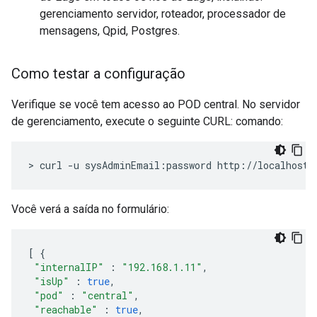
gerenciamento servidor, roteador, processador de
mensagens, Qpid, Postgres.
Como testar a configuração
Verifique se você tem acesso ao POD central. No servidor
de gerenciamento, execute o seguinte CURL: comando:
> curl -u sysAdminEmail:password http://localhost:
Você verá a saída no formulário:
[
{
"internalIP"
:
"192.168.1.11"
,
"isUp"
:
true
,
"pod"
:
"central"
,
"reachable"
:
true
,