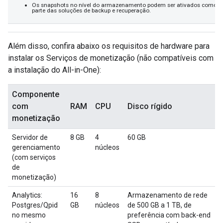
Os snapshots no nível do armazenamento podem ser ativados como
parte das soluções de backup e recuperação.
Além disso, confira abaixo os requisitos de hardware para
instalar os Serviços de monetização (não compatíveis com
a instalação do All-in-One):
Componente
com
RAM
CPU
Disco rígido
monetização
Servidor de
8 GB
4
60 GB
gerenciamento
núcleos
(com serviços
de
monetização)
Analytics:
16
8
Armazenamento de rede
Postgres/Qpid
GB
núcleos
de 500 GB a 1 TB, de
no mesmo
preferência com back-end