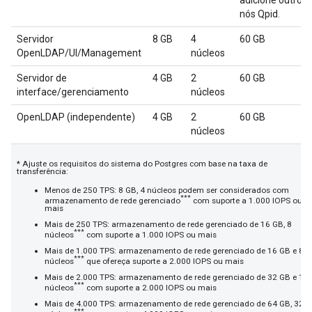
adicione outros
nós Qpid.
Servidor
8 GB
4
60 GB
OpenLDAP/UI/Management
núcleos
Servidor de
4 GB
2
60 GB
interface/gerenciamento
núcleos
OpenLDAP (independente)
4 GB
2
60 GB
núcleos
* Ajuste os requisitos do sistema do Postgres com base na taxa de
transferência:
Menos de 250 TPS: 8 GB, 4 núcleos podem ser considerados com
***
armazenamento de rede gerenciado
com suporte a 1.000 IOPS ou
mais
Mais de 250 TPS: armazenamento de rede gerenciado de 16 GB, 8
***
núcleos
com suporte a 1.000 IOPS ou mais
Mais de 1.000 TPS: armazenamento de rede gerenciado de 16 GB e 8
***
núcleos
que ofereça suporte a 2.000 IOPS ou mais
Mais de 2.000 TPS: armazenamento de rede gerenciado de 32 GB e 16
***
núcleos
com suporte a 2.000 IOPS ou mais
Mais de 4.000 TPS: armazenamento de rede gerenciado de 64 GB, 32
***