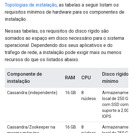
Topologias de instalação
, as tabelas a seguir listam os
requisitos mínimos de hardware para os componentes de
instalação.
Nessas tabelas, os requisitos do disco rígido são
somados ao espaço em disco necessário para o sistema
operacional. Dependendo dos seus aplicativos e do
tráfego de rede, a instalação pode exigir mais ou menos
recursos do que os listados abaixo.
Componente de
Disco rígido
RAM
CPU
instalação
mínimo
Cassandra (independente)
16 GB
8
Armazenament
núcleos
local de 250 GB
com SSD com
suporte a 2.000
IOPS
Cassandra/Zookeeper na
16 GB
8
Armazenament