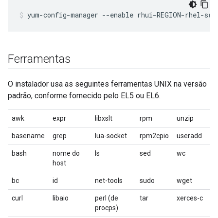
yum-config-manager --enable rhui-REGION-rhel-ser
Ferramentas
O instalador usa as seguintes ferramentas UNIX na versão
padrão, conforme fornecido pelo EL5 ou EL6.
awk
expr
libxslt
rpm
unzip
basename
grep
lua-socket
rpm2cpio
useradd
bash
nome do
ls
sed
wc
host
bc
id
net-tools
sudo
wget
curl
libaio
perl (de
tar
xerces-c
procps)