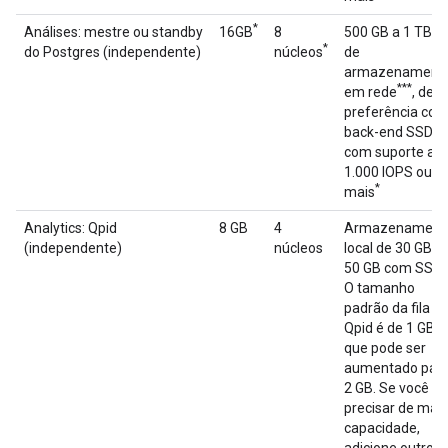
*
**
Análises: mestre ou standby
16GB
8
500 GB a 1 TB
*
do Postgres (independente)
núcleos
de
armazenament
***
em rede
, de
preferência co
back-end SSD,
com suporte a
1.000 IOPS ou
*
mais
Analytics: Qpid
8 GB
4
Armazenament
(independente)
núcleos
local de 30 GB a
50 GB com SSD
O tamanho
padrão da fila
Qpid é de 1 GB,
que pode ser
aumentado par
2 GB. Se você
precisar de mais
capacidade,