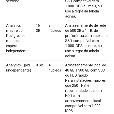
servidor
SSD, compatível com
1.000 IOPS ou mais, ou
use a regra da tabela
acima.
Analytics:
16
8
Armazenamento de rede
mestre do
GB
núcleos
de 500 GB a 1 TB, de
Postgres ou
preferência com back-end
modo de
SSD, compatível com
espera
1.000 IOPS ou mais, ou
independente
use a regra da tabela
acima.
Analytics: Qpid
8 GB
4
Armazenamento local de
(independente)
núcleos
40 GB a 500 GB com SSD
ou HDD rápido
Para instalações maiores
que 250 TPS, é
recomendado usar um
HDD com
armazenamento local
compatível com 1.000
IOPS.