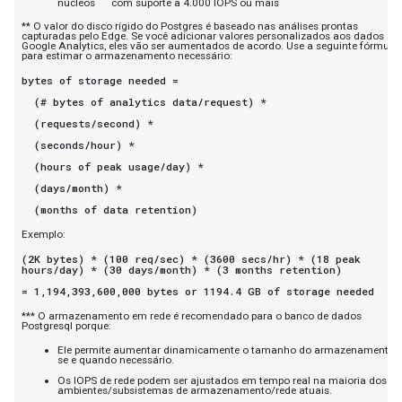
núcleos
com suporte a 4.000 IOPS ou mais
** O valor do disco rígido do Postgres é baseado nas análises prontas
capturadas pelo Edge. Se você adicionar valores personalizados aos dados do
Google Analytics, eles vão ser aumentados de acordo. Use a seguinte fórmula
para estimar o armazenamento necessário:
bytes of storage needed =
(# bytes of analytics data/request) *
(requests/second) *
(seconds/hour) *
(hours of peak usage/day) *
(days/month) *
(months of data retention)
Exemplo:
(2K bytes) * (100 req/sec) * (3600 secs/hr) * (18 peak
hours/day) * (30 days/month) * (3 months retention)
= 1,194,393,600,000 bytes or 1194.4 GB of storage needed
*** O armazenamento em rede é recomendado para o banco de dados
Postgresql porque:
Ele permite aumentar dinamicamente o tamanho do armazenamento,
se e quando necessário.
Os IOPS de rede podem ser ajustados em tempo real na maioria dos
ambientes/subsistemas de armazenamento/rede atuais.