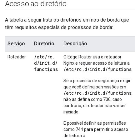
Acesso ao diretório
A tabela a seguir lista os diretórios em nós de borda que
têm requisitos especiais de processos de borda:
Serviço
Diretório
Descrição
/
etc
/
rc
.
Roteador
O Edge Router usa o roteador
d
/
init
.
d
/
Nginx e requer acesso de leitura a
functions
/etc/rc.d/init.d/functions
.
Se o processo de segurança exigir
que você defina permissões em
/etc/rc.d/init.d/functions
,
não as defina como 700, caso
contrário, o roteador não vai ser
iniciado.
É possível definir as permissões
como 744 para permitir o acesso
de leitura a