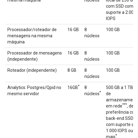
mesma máquina
núcleos
local de 250 GB
com SSD com
suporte a 2.000
IOPS
Processador/roteador de
16 GB
8
100 GB
mensagens na mesma
núcleos
máquina
Processador de mensagens
16 GB
8
100 GB
(independente)
núcleos
Roteador (independente)
8 GB
8
100 GB
núcleos
*
**
Analytics: Postgres/Qpid no
16GB
8
500 GB a 1 TB
*
mesmo servidor
núcleos
de
armazenament
***
em rede
, de
preferência co
back-end SSD,
com suporte a
1.000 IOPS ou
*
mais