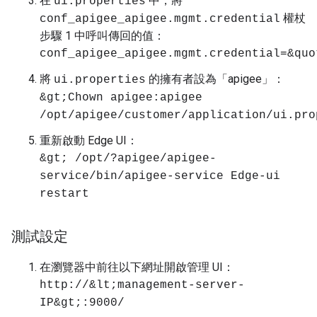
在
中，將
ui.properties
權杖
conf_apigee_apigee.mgmt.credential
步驟 1 中呼叫傳回的值：
conf_apigee_apigee.mgmt.credential=&quo
將
的擁有者設為「apigee」：
ui.properties
&gt;Chown apigee:apigee
/opt/apigee/customer/application/ui.pro
重新啟動 Edge UI：
&gt; /opt/?apigee/apigee-
service/bin/apigee-service Edge-ui
restart
測試設定
在瀏覽器中前往以下網址開啟管理 UI：
http://&lt;management-server-
IP&gt;:9000/