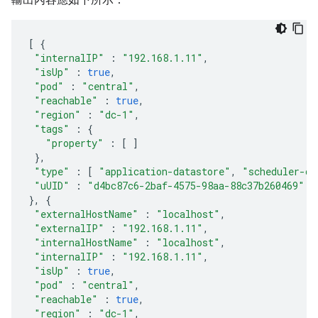
[
{
"internalIP"
:
"192.168.1.11"
,
"isUp"
:
true
,
"pod"
:
"central"
,
"reachable"
:
true
,
"region"
:
"dc-1"
,
"tags"
:
{
"property"
:
[
]
},
"type"
:
[
"application-datastore"
,
"scheduler-da
"uUID"
:
"d4bc87c6-2baf-4575-98aa-88c37b260469"
},
{
"externalHostName"
:
"localhost"
,
"externalIP"
:
"192.168.1.11"
,
"internalHostName"
:
"localhost"
,
"internalIP"
:
"192.168.1.11"
,
"isUp"
:
true
,
"pod"
:
"central"
,
"reachable"
:
true
,
"region"
:
"dc-1"
,