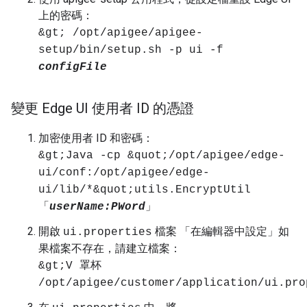
上的密碼：
&gt; /opt/apigee/apigee-
setup/bin/setup.sh -p ui -f
configFile
變更 Edge UI 使用者 ID 的憑證
加密使用者 ID 和密碼：
&gt;Java -cp &quot;/opt/apigee/edge-
ui/conf:/opt/apigee/edge-
ui/lib/*&quot;utils.EncryptUtil
「
userName:PWord
」
開啟
檔案 「在編輯器中設定」如
ui.properties
果檔案不存在，請建立檔案：
&gt;V 罩杯
/opt/apigee/customer/application/ui.pro