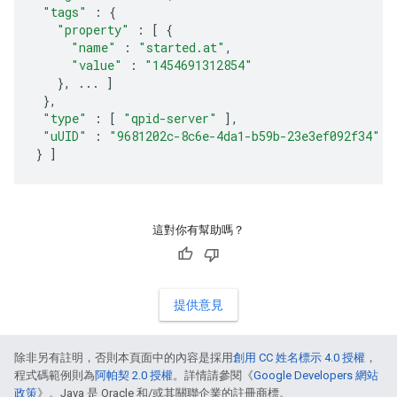
"tags"
:
{
"property"
:
[
{
"name"
:
"started.at"
,
"value"
:
"1454691312854"
},
...
]
},
"type"
:
[
"qpid-server"
],
"uUID"
:
"9681202c-8c6e-4da1-b59b-23e3ef092f34"
}
]
這對你有幫助嗎？
提供意見
除非另有註明，否則本頁面中的內容是採用
創用 CC 姓名標示 4.0 授權
，
程式碼範例則為
阿帕契 2.0 授權
。詳情請參閱《
Google Developers 網站
政策
》。Java 是 Oracle 和/或其關聯企業的註冊商標。