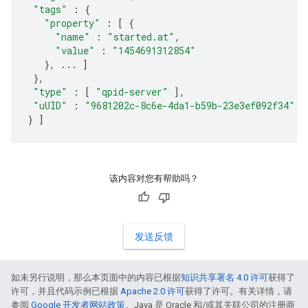
"tags"
:
{
"property"
:
[
{
"name"
:
"started.at"
,
"value"
:
"1454691312854"
},
...
]
},
"type"
:
[
"qpid-server"
],
"uUID"
:
"9681202c-8c6e-4da1-b59b-23e3ef092f34"
}
]
该内容对您有帮助吗？
发送反馈
如未另行说明，那么本页面中的内容已根据
知识共享署名 4.0 许可
获得了
许可，并且代码示例已根据
Apache 2.0 许可
获得了许可。有关详情，请
参阅
Google 开发者网站政策
。Java 是 Oracle 和/或其关联公司的注册商