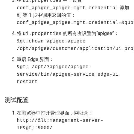
在
中，设置
ui.properties
添加
conf_apigee_apigee.mgmt.credential
到 第 1 步中调用返回的值：
conf_apigee_apigee.mgmt.credential=&quo
将
的所有者设置为“apigee”：
ui.properties
&gt;chown apigee:apigee
/opt/apigee/customer/application/ui.pro
重启 Edge 界面：
&gt; /opt/?apigee/apigee-
service/bin/apigee-service edge-ui
restart
测试配置
在浏览器中打开管理界面，网址为：
http://&lt;management-server-
IP&gt;:9000/