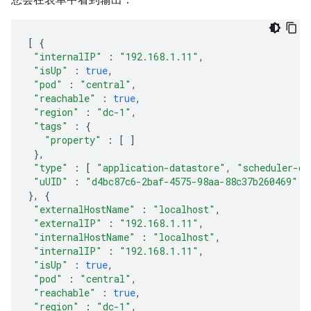
[
{
"internalIP"
:
"192.168.1.11"
,
"isUp"
:
true
,
"pod"
:
"central"
,
"reachable"
:
true
,
"region"
:
"dc-1"
,
"tags"
:
{
"property"
:
[
]
},
"type"
:
[
"application-datastore"
,
"scheduler-da
"uUID"
:
"d4bc87c6-2baf-4575-98aa-88c37b260469"
},
{
"externalHostName"
:
"localhost"
,
"externalIP"
:
"192.168.1.11"
,
"internalHostName"
:
"localhost"
,
"internalIP"
:
"192.168.1.11"
,
"isUp"
:
true
,
"pod"
:
"central"
,
"reachable"
:
true
,
"region"
:
"dc-1"
,