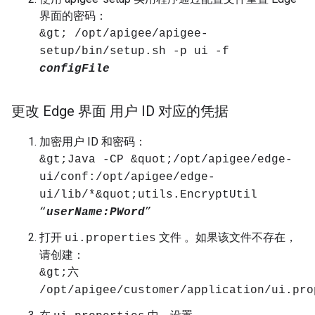
界面的密码：
&gt; /opt/apigee/apigee-
setup/bin/setup.sh -p ui -f
configFile
更改 Edge 界面 用户 ID 对应的凭据
加密用户 ID 和密码：
&gt;Java -CP &quot;/opt/apigee/edge-
ui/conf:/opt/apigee/edge-
ui/lib/*&quot;utils.EncryptUtil
“
userName:PWord
”
打开
文件 。如果该文件不存在，
ui.properties
请创建：
&gt;六
/opt/apigee/customer/application/ui.pro