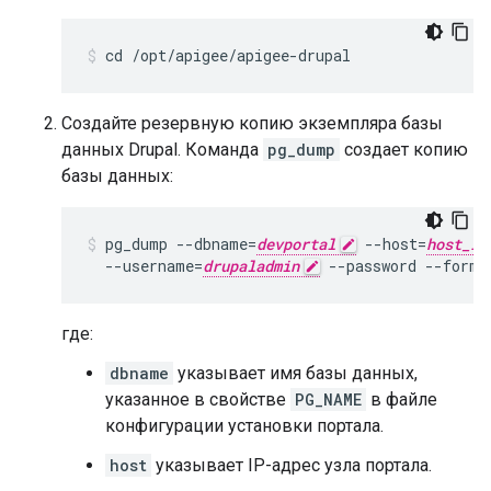
cd /opt/apigee/apigee-drupal
Создайте резервную копию экземпляра базы
данных Drupal. Команда
pg_dump
создает копию
базы данных:
pg_dump --dbname=
devportal
 --host=
host_IP
  --username=
drupaladmin
 --password --forma
где:
dbname
указывает имя базы данных,
указанное в свойстве
PG_NAME
в файле
конфигурации установки портала.
host
указывает IP-адрес узла портала.