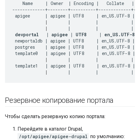
    Name     | Owner  | Encoding |   Collate   |   
-------------+--------+----------+-------------+---
 apigee      | apigee | UTF8     | en_US.UTF-8 | e
|
        |          |             |   
|
        |          |             |   
devportal   | apigee | UTF8     | en_US.UTF-8 
 newportaldb | apigee | UTF8     | en_US.UTF-8 | e
 postgres    | apigee | UTF8     | en_US.UTF-8 | e
 template0   | apigee | UTF8     | en_US.UTF-8 | e
|
        |          |             |   
 template1   | apigee | UTF8     | en_US.UTF-8 | e
|
        |          |             |  
Резервное копирование портала
Чтобы сделать резервную копию портала:
Перейдите в каталог Drupal,
/opt/apigee/apigee-drupal
по умолчанию: