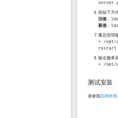
server.
按如下方
旧值
：
ld
新值
：
ld
重启管理
> /opt/
restart
验证服务
> /opt/
测试安装
请参阅
启用外部