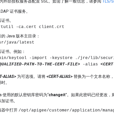
为外部授权服务器配置 SSL。如需了解一般信息，请参阅
TLS/S
LDAP 证书服务。
器证书。
rtutil -ca.cert client.crt
的 Java 版本主目录：
sr/java/latest
器证书。例如：
bin/keytool -import -keystore ./jre/lib/secur
QUALIFIED-PATH-TO-THE-CERT-FILE>
-alias
<CERT
T-ALIAS>
为可选项。请将
<CERT-ALIAS>
替换为一个文本名称，
书时。
va 使用的默认密钥库密码为“
changeit
”。如果此密码已经更改，
添加证书。
辑器中打开
/opt/apigee/customer/application/mana