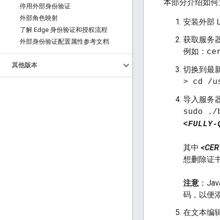
本部分介绍如何
停用外部身份验证
外部角色映射
安装外部 
了解 Edge 身份验证和授权流程
获取服务
外部身份验证配置属性参考文档
例如：
ce
其他版本
切换到最新
> cd /u
导入服务
sudo ./
<FULLY-
其中
<CER
想删除证
注意
：Ja
码，以便
在文本编