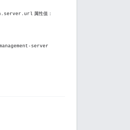
属性值：
n.server.url
management-server