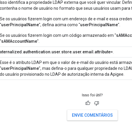
Isso identifica a propriedade LDAP externa que você quer vincular. Def
contenha o nome de usuário no formato que seus usuários usam para f
Se os usuários fizerem login com um endereço de e-mail e essa crede
"
userPrincipalName
", defina acima como "
userPrincipalName
".
Se os usuários fizerem login com um código armazenado em "
sAMAcc
"
sAMAccountName
".
ternalized.authentication.user.store.user.email.attribute=
.
Esse é o atributo LDAP em que o valor de e-mail do usuário está arm
"
userPrincipalName
", mas defina-o para qualquer propriedade no LD
do usuário provisionado no LDAP de autorização interna da Apigee.
Isso foi útil?
ENVIE COMENTÁRIOS