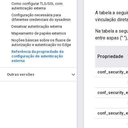
Como configurar TLS
/
SSL com
autenticação externa
A tabela a segu
Configuração necessária para
vinculação direta
diferentes credenciais do sysadmin
Desativar autenticação externa
Na tabela a segu
Mapeamento de papéis externos
entre aspas (" "
Noções básicas sobre os fluxos de
autorização e autenticação no Edge
Referência da propriedade da
Propriedade
configuração de autenticação
externa
conf_security_e
Outras versões
conf_security_ex
conf_security_e