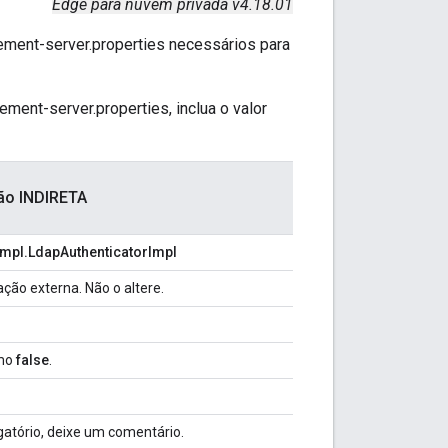
Edge para nuvem privada v4.18.01
ement-server.properties necessários para
ement-server.properties, inclua o valor
ão INDIRETA
impl.LdapAuthenticatorImpl
ção externa. Não o altere.
omo
false
.
gatório, deixe um comentário.