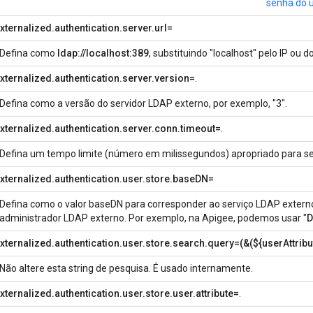
senha do 
ternalized.authentication.server.url=
Defina como
ldap://localhost:389
, substituindo "localhost" pelo IP ou 
xternalized.authentication.server.version=
.
Defina como a versão do servidor LDAP externo, por exemplo, "3".
xternalized.authentication.server.conn.timeout=
.
Defina um tempo limite (número em milissegundos) apropriado para s
xternalized.authentication.user.store.baseDN=
Defina como o valor baseDN para corresponder ao serviço LDAP externo.
administrador LDAP externo. Por exemplo, na Apigee, podemos usar "
D
xternalized.authentication.user.store.search.query=(&(${userAttribu
Não altere esta string de pesquisa. É usado internamente.
ternalized.authentication.user.store.user.attribute=
.