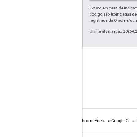
Exceto em caso de indicaç
código são licenciadas d
registrada da Oracle e/ou a
Última atualização 2026-0
Sobre a Apigee
We're part of Google
Eventos
Parceiros
e-books e webcasts
Android
Chrome
Firebase
Google Cloud