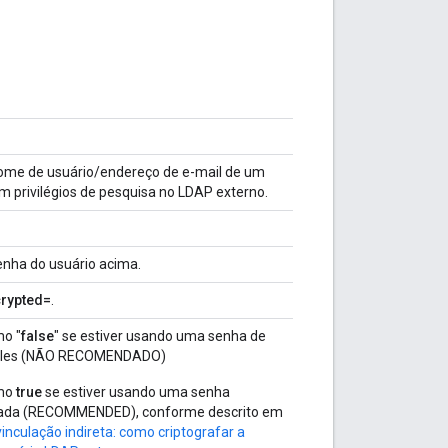
nome de usuário/endereço de e-mail de um
m privilégios de pesquisa no LDAP externo.
enha do usuário acima.
crypted=
.
mo "
false
" se estiver usando uma senha de
mples (NÃO RECOMENDADO)
omo
true
se estiver usando uma senha
fada (RECOMMENDED), conforme descrito em
nculação indireta: como criptografar a