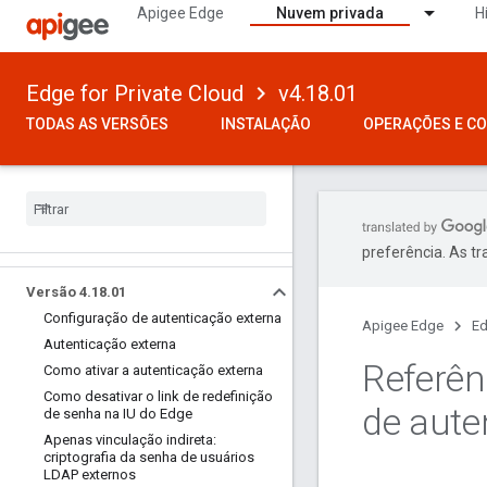
Apigee Edge
Nuvem privada
H
Edge for Private Cloud
v4.18.01
TODAS AS VERSÕES
INSTALAÇÃO
OPERAÇÕES E C
preferência. As t
Versão 4
.
18
.
01
Configuração de autenticação externa
Apigee Edge
Ed
Autenticação externa
Referên
Como ativar a autenticação externa
Como desativar o link de redefinição
de aute
de senha na IU do Edge
Apenas vinculação indireta:
criptografia da senha de usuários
LDAP externos