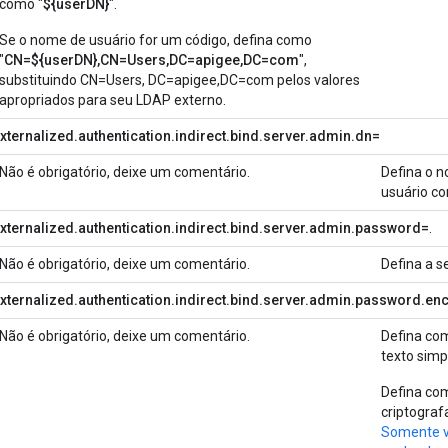
como "
${userDN}
".
Se o nome de usuário for um código, defina como
"
CN=${userDN},CN=Users,DC=apigee,DC=com
",
substituindo CN=Users, DC=apigee,DC=com pelos valores
apropriados para seu LDAP externo.
xternalized.authentication.indirect.bind.server.admin.dn=
Não é obrigatório, deixe um comentário.
Defina o 
usuário co
xternalized.authentication.indirect.bind.server.admin.password=
.
Não é obrigatório, deixe um comentário.
Defina a s
xternalized.authentication.indirect.bind.server.admin.password.en
Não é obrigatório, deixe um comentário.
Defina co
texto si
Defina c
criptogra
Somente vi