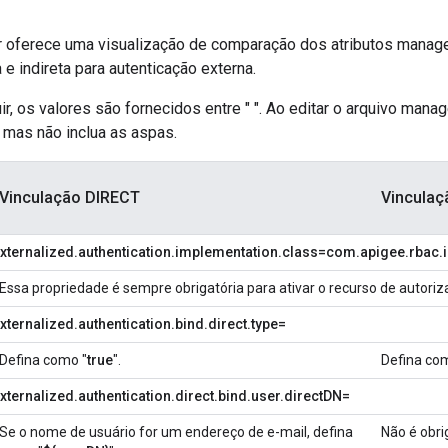
ir oferece uma visualização de comparação dos atributos manag
 e indireta para autenticação externa.
ir, os valores são fornecidos entre " ". Ao editar o arquivo manag
), mas não inclua as aspas.
Vinculação DIRECT
Vinculaç
xternalized.authentication.implementation.class=com.apigee.rbac.
Essa propriedade é sempre obrigatória para ativar o recurso de autoriza
ternalized.authentication.bind.direct.type=
Defina como "
true
".
Defina c
xternalized.authentication.direct.bind.user.directDN=
Se o nome de usuário for um endereço de e-mail, defina
Não é obri