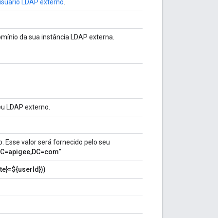
usuário LDAP externo
.
domínio da sua instância LDAP externa.
eu LDAP externo.
 Esse valor será fornecido pelo seu
C=apigee,DC=com
"
te}=${userId}))