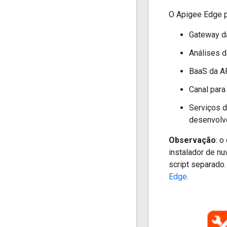
O Apigee Edge p
Gateway d
Análises 
BaaS da A
Canal par
Serviços 
desenvolv
Observação
: o
instalador de nu
script separado.
Edge
.