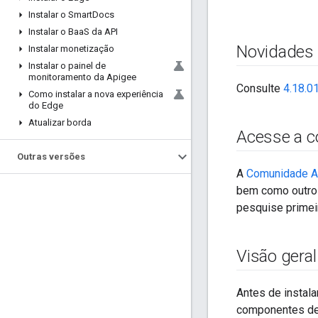
Instalar o Smart
Docs
Instalar o Baa
S da API
Novidades
Instalar monetização
Instalar o painel de
monitoramento da Apigee
Consulte
4.18.0
Como instalar a nova experiência
do Edge
Atualizar borda
Acesse a 
Outras versões
A
Comunidade A
bem como outros
pesquise primeir
Visão geral
Antes de instal
componentes de