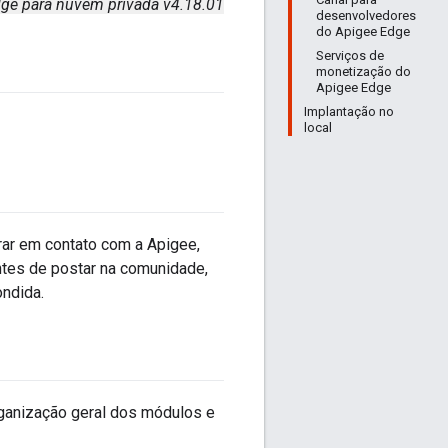
ge para nuvem privada v4.18.01
desenvolvedores
do Apigee Edge
Serviços de
monetização do
Apigee Edge
Implantação no
local
rar em contato com a Apigee,
ntes de postar na comunidade,
ondida.
rganização geral dos módulos e