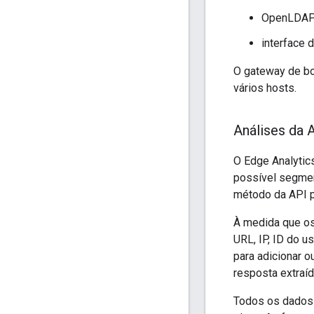
OpenLDA
interface 
O gateway de bo
vários hosts.
Análises da 
O Edge Analytics
possível segmen
método da API p
À medida que os
URL, IP, ID do u
para adicionar 
resposta extraí
Todos os dados 