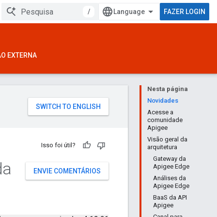
/
FAZER LOGIN
ÃO EXTERNA
Nesta página
Novidades
Acesse a
comunidade
Apigee
Visão geral da
Isso foi útil?
arquitetura
Gateway da
da
Apigee Edge
ENVIE COMENTÁRIOS
Análises da
Apigee Edge
BaaS da API
Apigee
Canal para