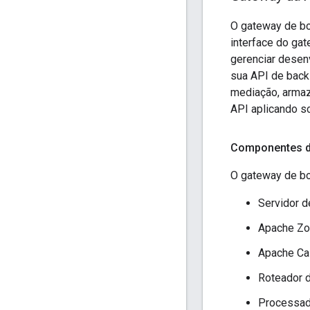
O gateway de bor
interface do gat
gerenciar desen
sua API de back-
mediação, armaz
API aplicando s
Componentes d
O gateway de bo
Servidor d
Apache Z
Apache Ca
Roteador 
Processad