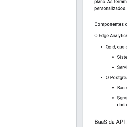
plano. As ferra
personalizados.
Componentes d
O Edge Analytic
Qpid, que 
Sist
Serv
O Postgres
Banc
Serv
dado
Baa
S da API