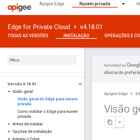
Apigee Edge
Nuvem privada
H
Edge for Private Cloud
v4.18.01
TODAS AS VERSÕES
INSTALAÇÃO
OPERAÇÕES E C
idioma de preferê
Versão 4
.
18
.
01
Visão geral
Apigee Edge
Ed
Visão geral do Edge para nuvem
privada
Visão g
Como instalar o Edge para nuvem
privada
Antes de instalar
Opções de instalação
Instalar o Edge