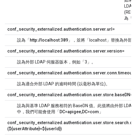
如果
LDA
(RE
為「
t
conf_security_externalized.authentication.server.url=
設為「
http://localhost:389
」，並將「localhost」替換為外部 L
conf_security_externalized.authentication.server.version=
設為外部 LDAP 伺服器版本，例如「3」。
conf_security_externalized.authentication.server.conn.timeout=
設為適合外部 LDAP 的逾時時間 (以毫秒為單位)。
conf_security_externalized.authentication.user.store.baseDN=
設為與基準 LDAP 服務相符的 BaseDN 值。此值將由外部 LDAP
中，我們可能會使用「
DC=apigee,DC=com
」
conf_security_externalized.authentication.user.store.search.q
(${userAttribute}=${userId})