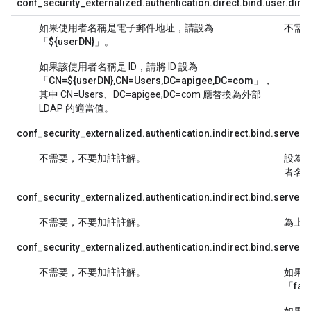
conf_security_externalized.authentication.direct.bind.user.dire
如果使用者名稱是電子郵件地址，請設為
不需
「
${userDN}
」。
如果該使用者名稱是 ID，請將 ID 設為
「
CN=${userDN},CN=Users,DC=apigee,DC=com
」，
其中 CN=Users、DC=apigee,DC=com 應替換為外部
LDAP 的適當值。
conf_security_externalized.authentication.indirect.bind.server
不需要，不要加註註解。
設為具
者名
conf_security_externalized.authentication.indirect.bind.serve
不需要，不要加註註解。
為上
conf_security_externalized.authentication.indirect.bind.serv
不需要，不要加註註解。
如果
「
fal