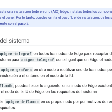
zaste una instalación todo en uno (AIO) Edge, instalas todos los compon
e el panel. Por lo tanto, puedes omitir el paso 1, el de instalación, de lo
ente con el paso 2.
 del sistema
apigee-telegraf
en todos los nodos de Edge para: recopilar da
sistema para
apigee-telegraf
son al igual que en Edge el nodo 
apigee-grafana
en otro nodo o reutilizar uno de los nodos p
nistración o el entorno en el nodo de la IU.
fluxdb
, puedes hacer lo siguiente: en un nodo de Edge existen
 el nodo de la IU de Edge, en los requisitos del sistema.
lar
apigee-influxdb
en su propio nodo por por motivos de ren
equisitos: