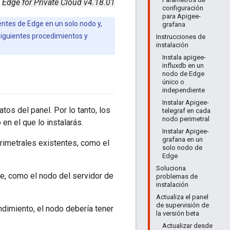
Edge for Private Cloud v4.18.01
configuración
para Apigee-
entes de Edge en un solo nodo y,
grafana
s siguientes procedimientos y
Instrucciones de
instalación
Instala apigee-
influxdb en un
nodo de Edge
único o
independiente
Instalar Apigee-
tos del panel. Por lo tanto, los
telegraf en cada
nodo perimetral
en el que lo instalarás.
Instalar Apigee-
grafana en un
erimetrales existentes, como el
solo nodo de
Edge
Soluciona
te, como el nodo del servidor de
problemas de
instalación
Actualiza el panel
de supervisión de
dimiento, el nodo debería tener
la versión beta
Actualizar desde