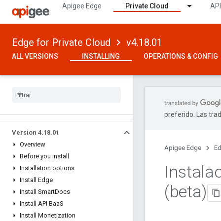
Apigee Edge
Private Cloud
API
Edge for Private Cloud
v4.18.01
ALL VERSIONS
INSTALLING
OPERATIONS & CONFIG
preferido. Las tra
Version 4
.
18
.
01
Overview
Apigee Edge
Ed
Before you install
Instala
Installation options
Install Edge
(beta)
Install Smart
Docs
Install API Baa
S
Install Monetization