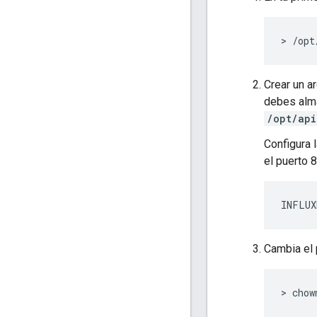
> /opt
Crear un a
debes alma
/opt/api
Configura 
el puerto 
INFLUX
Cambia el 
> chow