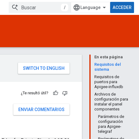
/
ACCEDER
En esta página
Requisitos del
sistema
Requisitos de
puertos para
Apigee-influxdb
¿Te resultó útil?
Archivos de
configuración para
instalar el panel
componentes
ENVIAR COMENTARIOS
Parámetros de
configuración
para Apigee-
telegraf
Parámetros de