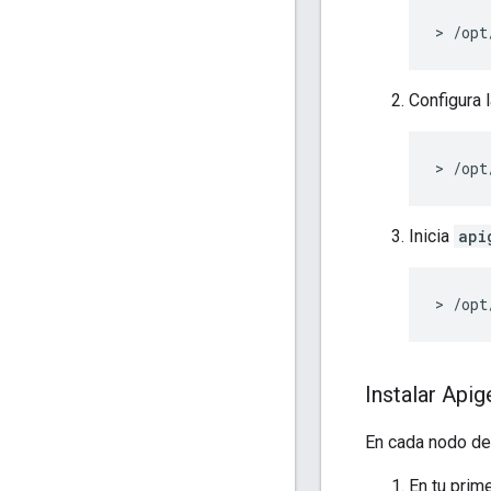
> /opt
Configura 
> /opt
Inicia
api
> /opt
Instalar Api
En cada nodo de 
En tu prim