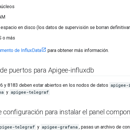
núcleos
RAM
espacio en disco (los datos de supervisión se borran definitiv
S o más
mento de InfluxData
para obtener más información.
de puertos para Apigee-influxdb
6 y 8183 deben estar abiertos en los nodos de datos
apigee-
na
y
apigee-telegraf
 configuración para instalar el panel compo
pigee-telegraf
y
apigee-grafana
, pasas un archivo de conf