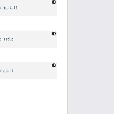
b install
b setup
b start