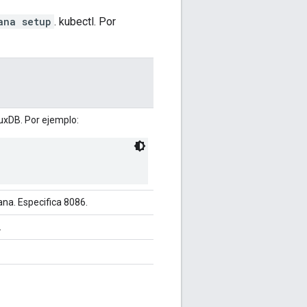
ana setup
. kubectl. Por
luxDB. Por ejemplo:
ana. Especifica 8086.
.