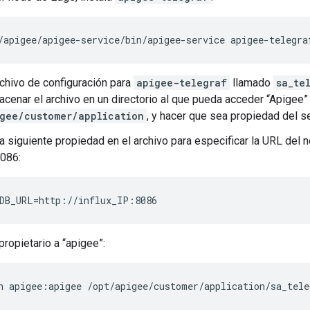
/apigee/apigee-service/bin/apigee-service apigee-telegra
rchivo de configuración para
apigee-telegraf
llamado
sa_te
cenar el archivo en un directorio al que pueda acceder “Apigee”
gee/customer/application
, y hacer que sea propiedad del s
la siguiente propiedad en el archivo para especificar la URL del 
8086:
DB_URL=http://influx_IP:8086
propietario a “apigee”:
n apigee:apigee /opt/apigee/customer/application/sa_tele