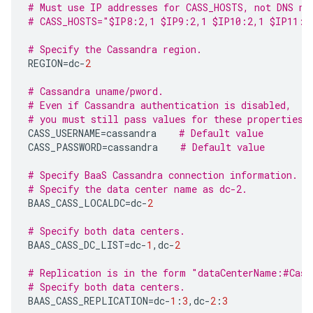
# Must use IP addresses for CASS_HOSTS, not DNS na
# CASS_HOSTS="$IP8:2,1 $IP9:2,1 $IP10:2,1 $IP11:1
# Specify the Cassandra region.
REGION
=
dc
-
2
# Cassandra uname/pword.
# Even if Cassandra authentication is disabled,
# you must still pass values for these properties.
CASS_USERNAME
=
cassandra
# Default value
CASS_PASSWORD
=
cassandra
# Default value
# Specify BaaS Cassandra connection information.
# Specify the data center name as dc-2.
BAAS_CASS_LOCALDC
=
dc
-
2
# Specify both data centers.
BAAS_CASS_DC_LIST
=
dc
-
1
,
dc
-
2
# Replication is in the form "dataCenterName:#Cass
# Specify both data centers.
BAAS_CASS_REPLICATION
=
dc
-
1
:
3
,
dc
-
2
:
3