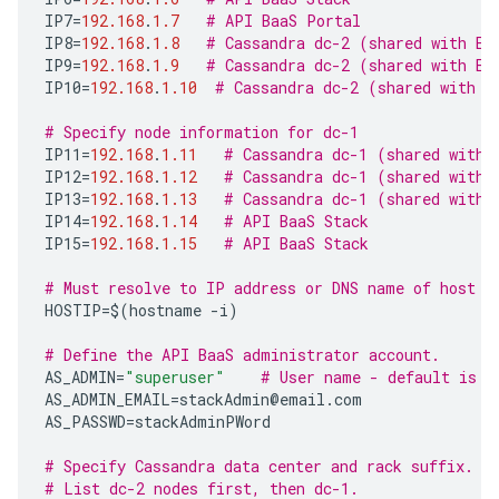
IP7
=
192.168
.
1.7
# API BaaS Portal
IP8
=
192.168
.
1.8
# Cassandra dc-2 (shared with Ed
IP9
=
192.168
.
1.9
# Cassandra dc-2 (shared with Ed
IP10
=
192.168
.
1.10
# Cassandra dc-2 (shared with E
# Specify node information for dc-1
IP11
=
192.168
.
1.11
# Cassandra dc-1 (shared with 
IP12
=
192.168
.
1.12
# Cassandra dc-1 (shared with 
IP13
=
192.168
.
1.13
# Cassandra dc-1 (shared with 
IP14
=
192.168
.
1.14
# API BaaS Stack
IP15
=
192.168
.
1.15
# API BaaS Stack
# Must resolve to IP address or DNS name of host -
HOSTIP
=$
(
hostname
-
i
)
# Define the API BaaS administrator account.  
AS_ADMIN
=
"superuser"
# User name - default is "
AS_ADMIN_EMAIL
=
stackAdmin
@
email
.
com
AS_PASSWD
=
stackAdminPWord
# Specify Cassandra data center and rack suffix.
# List dc-2 nodes first, then dc-1.