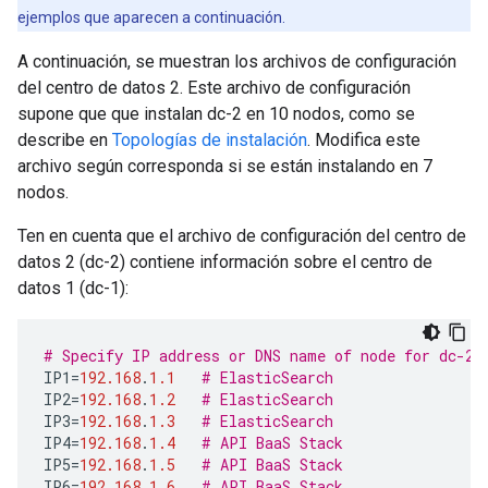
ejemplos que aparecen a continuación.
A continuación, se muestran los archivos de configuración
del centro de datos 2. Este archivo de configuración
supone que que instalan dc-2 en 10 nodos, como se
describe en
Topologías de instalación
. Modifica este
archivo según corresponda si se están instalando en 7
nodos.
Ten en cuenta que el archivo de configuración del centro de
datos 2 (dc-2) contiene información sobre el centro de
datos 1 (dc-1):
# Specify IP address or DNS name of node for dc-2.
IP1
=
192.168
.
1.1
# ElasticSearch
IP2
=
192.168
.
1.2
# ElasticSearch
IP3
=
192.168
.
1.3
# ElasticSearch
IP4
=
192.168
.
1.4
# API BaaS Stack
IP5
=
192.168
.
1.5
# API BaaS Stack
IP6
=
192.168
.
1.6
# API BaaS Stack