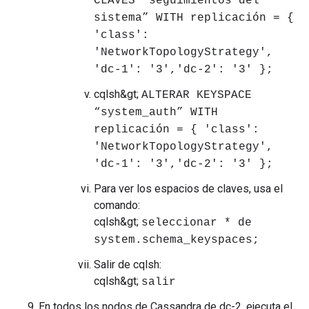
CLAVES “seguimientos del
sistema” WITH replicación = {
'class':
'NetworkTopologyStrategy',
'dc-1': '3','dc-2': '3' };
cqlsh&gt;
ALTERAR KEYSPACE
“system_auth” WITH
replicación = { 'class':
'NetworkTopologyStrategy',
'dc-1': '3','dc-2': '3' };
Para ver los espacios de claves, usa el
comando:
cqlsh&gt;
seleccionar * de
system.schema_keyspaces;
Salir de cqlsh:
cqlsh&gt;
salir
En todos los nodos de Cassandra de dc-2, ejecuta el