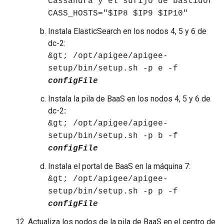
Cassandra y el sufijo de bastidor
CASS_HOSTS="$IP8 $IP9 $IP10"
Instala ElasticSearch en los nodos 4, 5 y 6 de
dc-2:
&gt; /opt/apigee/apigee-
setup/bin/setup.sh -p e -f
configFile
Instala la pila de BaaS en los nodos 4, 5 y 6 de
dc-2
:
&gt; /opt/apigee/apigee-
setup/bin/setup.sh -p b -f
configFile
Instala el portal de BaaS en la máquina 7:
&gt; /opt/apigee/apigee-
setup/bin/setup.sh -p p -f
configFile
Actualiza los nodos de la pila de BaaS en el centro de