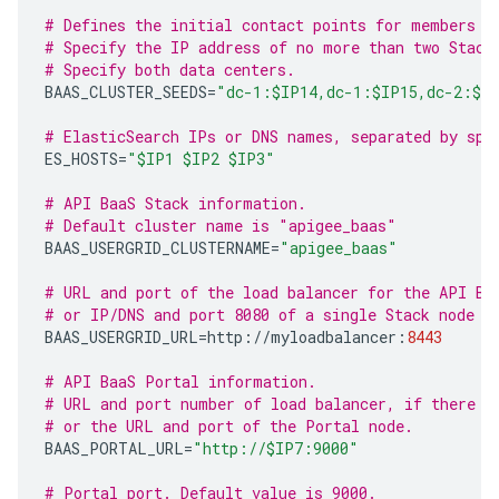
# Defines the initial contact points for members o
# Specify the IP address of no more than two Stack
# Specify both data centers. 
BAAS_CLUSTER_SEEDS
=
"dc-1:$IP14,dc-1:$IP15,dc-2:$I
# ElasticSearch IPs or DNS names, separated by spa
ES_HOSTS
=
"$IP1 $IP2 $IP3"
# API BaaS Stack information.
# Default cluster name is "apigee_baas"
BAAS_USERGRID_CLUSTERNAME
=
"apigee_baas"
# URL and port of the load balancer for the API Ba
# or IP/DNS and port 8080 of a single Stack node w
BAAS_USERGRID_URL
=
http
:
//
myloadbalancer
:
8443
# API BaaS Portal information.
# URL and port number of load balancer, if there i
# or the URL and port of the Portal node.  
BAAS_PORTAL_URL
=
"http://$IP7:9000"
# Portal port. Default value is 9000.