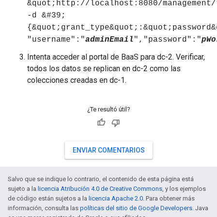
&quot;http://localhost:8080/management/
-d &#39;
{&quot;grant_type&quot;:&quot;password&
"username":"
adminEmail
","password":"
pWo
Intenta acceder al portal de BaaS para dc-2. Verificar,
todos los datos se replican en dc-2 como las
colecciones creadas en dc-1.
¿Te resultó útil?
ENVIAR COMENTARIOS
Salvo que se indique lo contrario, el contenido de esta página está
sujeto a la
licencia Atribución 4.0 de Creative Commons
, y los ejemplos
de código están sujetos a la
licencia Apache 2.0
. Para obtener más
información, consulta las
políticas del sitio de Google Developers
. Java