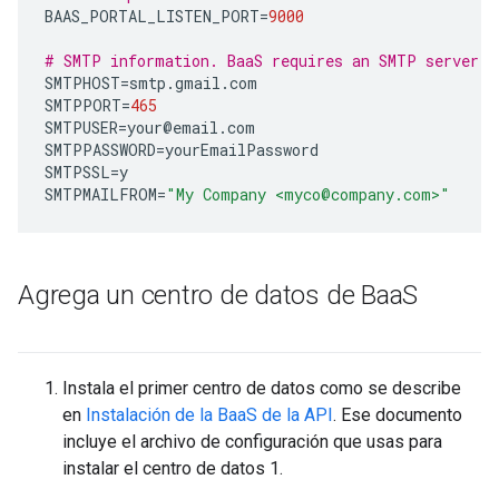
BAAS_PORTAL_LISTEN_PORT
=
9000
# SMTP information. BaaS requires an SMTP server.
SMTPHOST
=
smtp
.
gmail
.
com
SMTPPORT
=
465
SMTPUSER
=
your
@
email
.
com
SMTPPASSWORD
=
yourEmailPassword
SMTPSSL
=
y
SMTPMAILFROM
=
"My Company <myco@company.com>"
Agrega un centro de datos de Baa
S
Instala el primer centro de datos como se describe
en
Instalación de la BaaS de la API
. Ese documento
incluye el archivo de configuración que usas para
instalar el centro de datos 1.