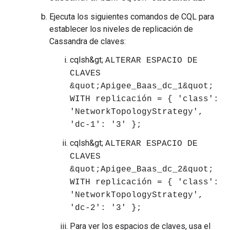
Ejecuta los siguientes comandos de CQL para
establecer los niveles de replicación de
Cassandra de claves:
cqlsh&gt;
ALTERAR ESPACIO DE
CLAVES
&quot;Apigee_Baas_dc_1&quot;
WITH replicación = { 'class':
'NetworkTopologyStrategy',
'dc-1': '3' };
cqlsh&gt;
ALTERAR ESPACIO DE
CLAVES
&quot;Apigee_Baas_dc_2&quot;
WITH replicación = { 'class':
'NetworkTopologyStrategy',
'dc-2': '3' };
Para ver los espacios de claves, usa el